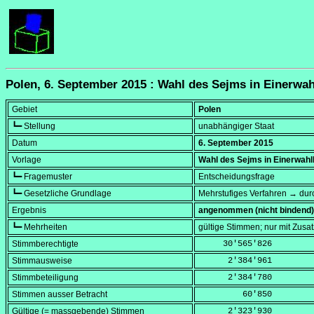
Polen, 6. September 2015 : Wahl des Sejms in Einerwah
Gebiet
Polen
┗━ Stellung
unabhängiger Staat
Datum
6. September 2015
Vorlage
Wahl des Sejms in Einerwahl
┗━ Fragemuster
Entscheidungsfrage
┗━ Gesetzliche Grundlage
Mehrstufiges Verfahren → dur
Ergebnis
angenommen (nicht bindend)
┗━ Mehrheiten
gültige Stimmen; nur mit Zus
Stimmberechtigte
     30'565'826
Stimmausweise
      2'384'961
Stimmbeteiligung
      2'384'780
Stimmen ausser Betracht
         60'850
Gültige (= massgebende) Stimmen
      2'323'930