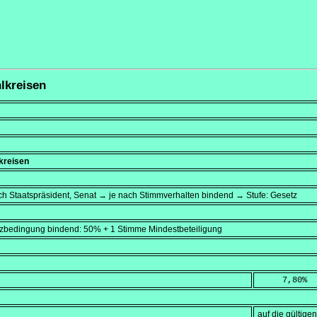
lkreisen
kreisen
ch Staatspräsident, Senat → je nach Stimmverhalten bindend → Stufe: Gesetz
atzbedingung bindend: 50% + 1 Stimme Mindestbeteiligung
     7,80
%
auf die gültig