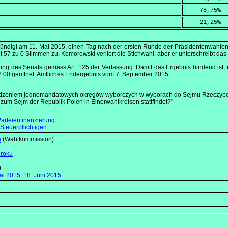
    78,75
%
    21,25
%
kündigt am
11. Mai 2015
, einen Tag nach der ersten Runde der Präsidentenwahlen
it 57 zu 0 Stimmen zu. Komorowski verliert die Stichwahl, aber er unterschreibt da
ung des Senats gemäss Art. 125 der Verfassung. Damit das Ergebnis bindend ist, mu
2.00
geöffnet. Amtliches Endergebnis vom
7. September 2015
.
adzeniem jednomandatowych okręgów wyborczych w wyborach do Sejmu Rzeczyposp
 zum Sejm der Republik Polen in Einerwahlkreisen stattfindet?"
Parteienfinanzierung
 Steuerpflichtigen
a
(Wahlkommission)
 roku
)
ai 2015
,
18. Juni 2015