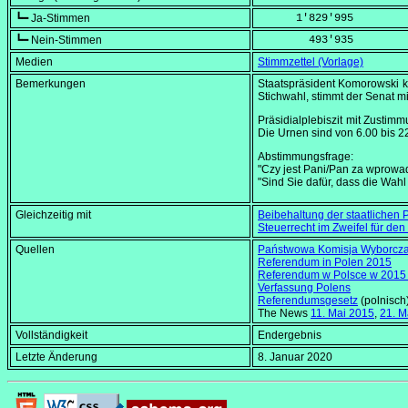
┗━ Ja-Stimmen
      1'829'995
┗━ Nein-Stimmen
        493'935
Medien
Stimmzettel (Vorlage)
Bemerkungen
Staatspräsident Komorowski 
Stichwahl, stimmt der Senat m
Präsidialplebiszit mit Zustimm
Die Urnen sind von
6.00
bis
2
Abstimmungsfrage:
"Czy jest Pani/Pan za wprow
"Sind Sie dafür, dass die Wahl
Gleichzeitig mit
Beibehaltung der staatlichen 
Steuerrecht im Zweifel für den
Quellen
Państwowa Komisja Wyborcz
Referendum in Polen 2015
Referendum w Polsce w 2015
Verfassung Polens
Referendumsgesetz
(polnisch
The News
11. Mai 2015
,
21. M
Vollständigkeit
Endergebnis
Letzte Änderung
8. Januar 2020