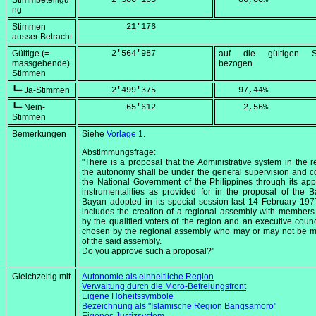
Stimmbeteiligu
      2'586'163
    86,00
%
ng
Stimmen
         21'176
ausser Betracht
Gültige (=
      2'564'987
auf die gültigen S
massgebende)
bezogen
Stimmen
┗━ Ja-Stimmen
      2'499'375
    97,44
%
┗━ Nein-
         65'612
     2,56
%
Stimmen
Bemerkungen
Siehe
Vorlage 1
.
Abstimmungsfrage:
"There is a proposal that the Administrative system in the r
the autonomy shall be under the general supervision and co
the National Government of the Philippines through its app
instrumentalities as provided for in the proposal of the 
Bayan adopted in its special session last 14 February 19
includes the creation of a regional assembly with members
by the qualified voters of the region and an executive counc
chosen by the regional assembly who may or may not be 
of the said assembly.
Do you approve such a proposal?"
Gleichzeitig mit
Autonomie als einheitliche Region
Verwaltung durch die Moro-Befreiungsfront
Eigene Hoheitssymbole
Bezeichnung als "Islamische Region Bangsamoro"