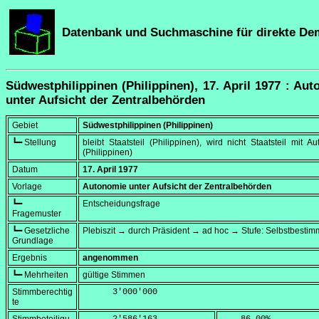
Datenbank und Suchmaschine für direkte De
Südwestphilippinen (Philippinen), 17. April 1977 : Au
unter Aufsicht der Zentralbehörden
Gebiet
Südwestphilippinen (Philippinen)
┗━ Stellung
bleibt Staatsteil (Philippinen), wird nicht Staatsteil mit A
(Philippinen)
Datum
17. April 1977
Vorlage
Autonomie unter Aufsicht der Zentralbehörden
┗━
Entscheidungsfrage
Fragemuster
┗━ Gesetzliche
Plebiszit → durch Präsident → ad hoc → Stufe: Selbstbesti
Grundlage
Ergebnis
angenommen
┗━ Mehrheiten
gültige Stimmen
Stimmberechtig
      3'000'000
te