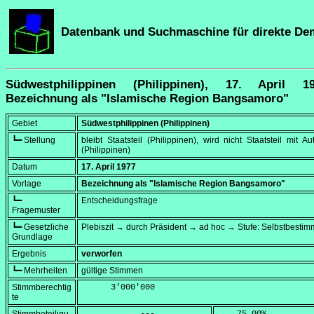
Datenbank und Suchmaschine für direkte De
Südwestphilippinen (Philippinen), 17. April 
Bezeichnung als "Islamische Region Bangsamoro"
Gebiet
Südwestphilippinen (Philippinen)
┗━ Stellung
bleibt Staatsteil (Philippinen), wird nicht Staatsteil mit A
(Philippinen)
Datum
17. April 1977
Vorlage
Bezeichnung als "Islamische Region Bangsamoro"
┗━
Entscheidungsfrage
Fragemuster
┗━ Gesetzliche
Plebiszit → durch Präsident → ad hoc → Stufe: Selbstbesti
Grundlage
Ergebnis
verworfen
┗━ Mehrheiten
gültige Stimmen
Stimmberechtig
      3'000'000
te