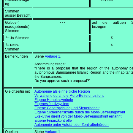
Stimmbeteiligu
            ---
    75,00
%
ng
Stimmen
            ---
ausser Betracht
Gültige (=
            ---
auf die gültigen S
massgebende)
bezogen
Stimmen
┗━ Ja-Stimmen
            ---
     --- %
┗━ Nein-
            ---
     --- %
Stimmen
Bemerkungen
Siehe
Vorlage 1
.
Abstimmungsfrage:
"There is a proposal that the region of the autonomy be
autonomous Bangsamore Islamic Region and the inhabitants
the Bangsamoro.
Do you approve such a proposal?"
Gleichzeitig mit
Autonomie als einheitliche Region
Verwaltung durch die Moro-Befreiungsfront
Eigene Hoheitssymbole
Eigenes Justizsystem
Eigene Gesetzgebung und Steuerhoheit
Eigene Sicherheitskräfte durch die Moro-Befreiungsfront
Exekutive direkt von der Moro-Befreiungsfront ernannt
Eigene Finanzkontrolle
Autonomie unter Aufsicht der Zentralbehörden
Quellen
Siehe
Vorlage 1