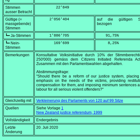
ng
Stimmen
         22'849
ausser Betracht
Gültige (=
      2'056'404
auf die gültigen S
massgebende)
bezogen
Stimmen
┗━ Ja-Stimmen
      1'886'705
    91,75
%
┗━ Nein-
        169'699
     8,25
%
Stimmen
Bemerkungen
Konsultative Volksinitiative durch 10% der Stimmberecht
250'000) gemäss dem
Citizens Initiated Referenda A
Zusammen mit den Parlamentswahlen abgehalten.
Abstimmungsfrage:
"Should there be a reform of our justice system, placing
emphasis on the needs of the victims, providing restitu
compensation for them, and imposing minimum sentences a
labour for all serious violent offenders?"
Gleichzeitig mit
Verkleinerung des Parlaments von 120 auf 99 Sitze
Quellen
Siehe Vorlage
1
New Zealand justice referendum, 1999
Vollständigkeit
Endergebnis
Letzte
20. Juli 2020
Änderung