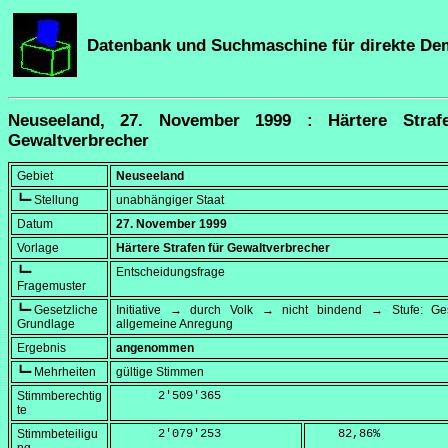
Datenbank und Suchmaschine für direkte De
Neuseeland, 27. November 1999 : Härtere Straf
Gewaltverbrecher
Gebiet
Neuseeland
┗━ Stellung
unabhängiger Staat
Datum
27. November 1999
Vorlage
Härtere Strafen für Gewaltverbrecher
┗━
Entscheidungsfrage
Fragemuster
┗━ Gesetzliche
Initiative → durch Volk → nicht bindend → Stufe: G
Grundlage
allgemeine Anregung
Ergebnis
angenommen
┗━ Mehrheiten
gültige Stimmen
Stimmberechtig
      2'509'365
te
Stimmbeteiligu
      2'079'253
    82,86
%