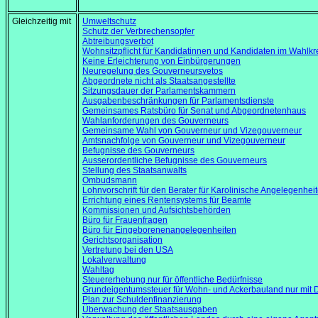
Gleichzeitig mit
Umweltschutz
Schutz der Verbrechensopfer
Abtreibungsverbot
Wohnsitzpflicht für Kandidatinnen und Kandidaten im Wahlkr
Keine Erleichterung von Einbürgerungen
Neuregelung des Gouverneursvetos
Abgeordnete nicht als Staatsangestellte
Sitzungsdauer der Parlamentskammern
Ausgabenbeschränkungen für Parlamentsdienste
Gemeinsames Ratsbüro für Senat und Abgeordnetenhaus
Wahlanforderungen des Gouverneurs
Gemeinsame Wahl von Gouverneur und Vizegouverneur
Amtsnachfolge von Gouverneur und Vizegouverneur
Befugnisse des Gouverneurs
Ausserordentliche Befugnisse des Gouverneurs
Stellung des Staatsanwalts
Ombudsmann
Lohnvorschrift für den Berater für Karolinische Angelegenhei
Errichtung eines Rentensystems für Beamte
Kommissionen und Aufsichtsbehörden
Büro für Frauenfragen
Büro für Eingeborenenangelegenheiten
Gerichtsorganisation
Vertretung bei den USA
Lokalverwaltung
Wahltag
Steuererhebung nur für öffentliche Bedürfnisse
Grundeigentumssteuer für Wohn- und Ackerbauland nur mit D
Plan zur Schuldenfinanzierung
Überwachung der Staatsausgaben