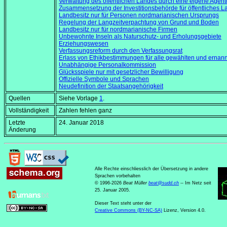
Verwaltung des öffentlichen Landes durch eine eigene Agent
Zusammensetzung der Investitionsbehörde für öffentliches L
Landbesitz nur für Personen nordmarianischen Ursprungs
Regelung der Langzeitverpachtung von Grund und Boden
Landbesitz nur für nordmarianische Firmen
Unbewohnte Inseln als Naturschutz- und Erholungsgebiete
Erziehungswesen
Verfassungsreform durch den Verfassungsrat
Erlass von Ethikbestimmungen für alle gewählten und ernan
Unabhängige Personalkommission
Glücksspiele nur mit gesetzlicher Bewilligung
Offizielle Symbole und Sprachen
Neudefinition der Staatsangehörigkeit
Quellen
Siehe Vorlage
1
.
Vollständigkeit
Zahlen fehlen ganz
Letzte
24. Januar 2018
Änderung
Alle Rechte einschliesslich der Übersetzung in andere
Sprachen vorbehalten
© 1996-2026
Beat Müller
beat
@
sudd
.
ch
-- Im Netz seit
25. Januar 2005.
Dieser Text steht unter der
Creative Commons (BY-NC-SA)
Lizenz, Version 4.0.