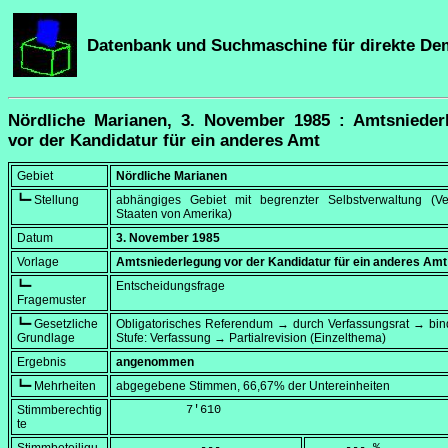
Datenbank und Suchmaschine für direkte De
Nördliche Marianen, 3. November 1985 : Amtsnieder
vor der Kandidatur für ein anderes Amt
Gebiet
Nördliche Marianen
┗━ Stellung
abhängiges Gebiet mit begrenzter Selbstverwaltung (Ver
Staaten von Amerika)
Datum
3. November 1985
Vorlage
Amtsniederlegung vor der Kandidatur für ein anderes Amt
┗━
Entscheidungsfrage
Fragemuster
┗━ Gesetzliche
Obligatorisches Referendum → durch Verfassungsrat → bi
Grundlage
Stufe: Verfassung → Partialrevision (Einzelthema)
Ergebnis
angenommen
┗━ Mehrheiten
abgegebene Stimmen, 66,67% der Untereinheiten
Stimmberechtig
          7'610
te