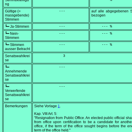
Stimmbeteiligu
            ---
     --- %
ng
Gültige (=
            ---
auf alle abgegebenen 
massgebende)
bezogen
Stimmen
┗━ Ja-Stimmen
            ---
     --- %
┗━ Nein-
            ---
     --- %
Stimmen
┗━ Stimmen
            ---
     --- %
ausser Betracht
Senatswahlkrei
              3
se
┗━
            ---
Annehmende
Senatswahlkrei
se
┗━
            ---
Verwerfende
Senatswahlkrei
se
Bemerkungen
Siehe Vorlage
1
.
Kap. VIII Art. 5:
"Resignation from Public Office. An elected public official sha
from office upon certification to be a candidate for anothe
office, if the term of the office sought begins before the en
term of the office held."