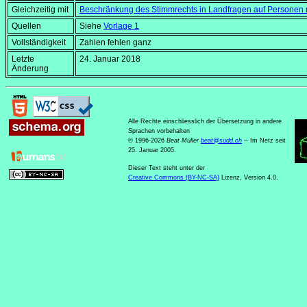
Gleichzeitig mit
Beschränkung des Stimmrechts in Landfragen auf Personen
Quellen
Siehe
Vorlage 1
Vollständigkeit
Zahlen fehlen ganz
Letzte
24. Januar 2018
Änderung
Alle Rechte einschliesslich der Übersetzung in andere
Sprachen vorbehalten
© 1996-2026
Beat Müller
beat
@
sudd
.
ch
-- Im Netz seit
25. Januar 2005.
Dieser Text steht unter der
Creative Commons (BY-NC-SA)
Lizenz, Version 4.0.