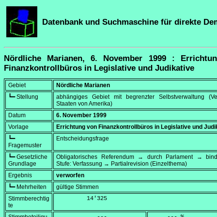
Datenbank und Suchmaschine für direkte De
Nördliche Marianen, 6. November 1999 : Errichtu
Finanzkontrollbüros in Legislative und Judikative
Gebiet
Nördliche Marianen
┗━ Stellung
abhängiges Gebiet mit begrenzter Selbstverwaltung (Ver
Staaten von Amerika)
Datum
6. November 1999
Vorlage
Errichtung von Finanzkontrollbüros in Legislative und Judi
┗━
Entscheidungsfrage
Fragemuster
┗━ Gesetzliche
Obligatorisches Referendum → durch Parlament → bi
Grundlage
Stufe: Verfassung → Partialrevision (Einzelthema)
Ergebnis
verworfen
┗━ Mehrheiten
gültige Stimmen
Stimmberechtig
         14'325
te