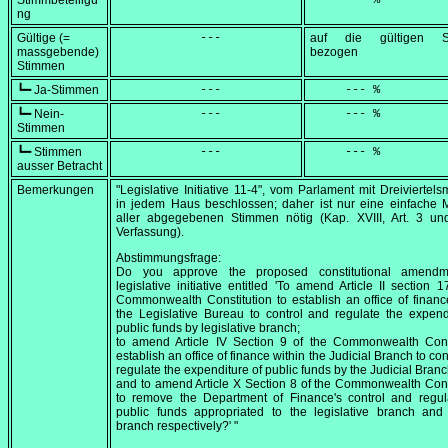
Stimmbeteiligu
            ---
     --- %
ng
Gültige (=
            ---
auf die gültigen S
massgebende)
bezogen
Stimmen
┗━ Ja-Stimmen
            ---
     --- %
┗━ Nein-
            ---
     --- %
Stimmen
┗━ Stimmen
            ---
     --- %
ausser Betracht
Bemerkungen
"Legislative Initiative 11-4", vom Parlament mit Dreiviertels
in jedem Haus beschlossen; daher ist nur eine einfache 
aller abgegebenen Stimmen nötig (Kap. XVIII, Art. 3 un
Verfassung).
Abstimmungsfrage:
Do you approve the proposed constitutional amend
legislative initiative entitled 'To amend Article II section 1
Commonwealth Constitution to establish an office of financ
the Legislative Bureau to control and regulate the expend
public funds by legislative branch;
to amend Article IV Section 9 of the Commonwealth Const
establish an office of finance within the Judicial Branch to co
regulate the expenditure of public funds by the Judicial Branc
and to amend Article X Section 8 of the Commonwealth Cons
to remove the Department of Finance's control and regul
public funds appropriated to the legislative branch and 
branch respectively?' "