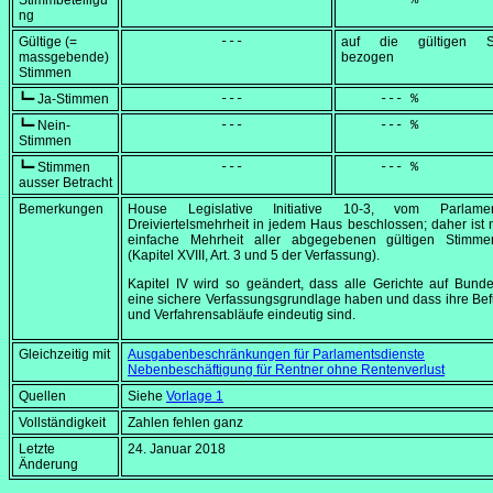
Stimmbeteiligu
            ---
     --- %
ng
Gültige (=
            ---
auf die gültigen S
massgebende)
bezogen
Stimmen
┗━ Ja-Stimmen
            ---
     --- %
┗━ Nein-
            ---
     --- %
Stimmen
┗━ Stimmen
            ---
     --- %
ausser Betracht
Bemerkungen
House Legislative Initiative 10-3, vom Parlame
Dreiviertelsmehrheit in jedem Haus beschlossen; daher ist 
einfache Mehrheit aller abgegebenen gültigen Stimme
(Kapitel XVIII, Art. 3 und 5 der Verfassung).
Kapitel IV wird so geändert, dass alle Gerichte auf Bun
eine sichere Verfassungsgrundlage haben und dass ihre Be
und Verfahrensabläufe eindeutig sind.
Gleichzeitig mit
Ausgabenbeschränkungen für Parlamentsdienste
Nebenbeschäftigung für Rentner ohne Rentenverlust
Quellen
Siehe
Vorlage 1
Vollständigkeit
Zahlen fehlen ganz
Letzte
24. Januar 2018
Änderung