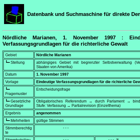
Datenbank und Suchmaschine für direkte De
Nördliche Marianen, 1. November 1997 : Eind
Verfassungsgrundlagen für die richterliche Gewalt
Gebiet
Nördliche Marianen
┗━ Stellung
abhängiges Gebiet mit begrenzter Selbstverwaltung (Ver
Staaten von Amerika)
Datum
1. November 1997
Vorlage
Eindeutige Verfassungsgrundlagen für die richterliche Gew
┗━
Entscheidungsfrage
Fragemuster
┗━ Gesetzliche
Obligatorisches Referendum → durch Parlament → bi
Grundlage
Stufe: Verfassung → Partialrevision (Einzelthema)
Ergebnis
angenommen
┗━ Mehrheiten
gültige Stimmen
Stimmberechtig
            ---
te