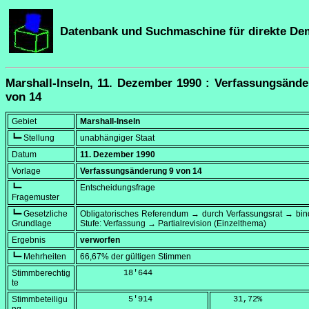
Datenbank und Suchmaschine für direkte De
Marshall-Inseln, 11. Dezember 1990 : Verfassungsänd
von 14
Gebiet
Marshall-Inseln
┗━ Stellung
unabhängiger Staat
Datum
11. Dezember 1990
Vorlage
Verfassungsänderung 9 von 14
┗━
Entscheidungsfrage
Fragemuster
┗━ Gesetzliche
Obligatorisches Referendum → durch Verfassungsrat → bi
Grundlage
Stufe: Verfassung → Partialrevision (Einzelthema)
Ergebnis
verworfen
┗━ Mehrheiten
66,67% der gültigen Stimmen
Stimmberechtig
         18'644
te
Stimmbeteiligu
          5'914
    31,72
%