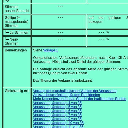
ng
Stimmen
            ---
ausser Betracht
Gültige (=
            ---
auf die gültigen S
massgebende)
bezogen
Stimmen
┗━ Ja-Stimmen
            ---
     --- %
┗━ Nein-
            ---
     --- %
Stimmen
Bemerkungen
Siehe
Vorlage 1
Obligatorisches Verfassungsreferendum nach Kap. XII Art
Verfassung. Nötig sind zwei Drittel der gültigen Stimmen.
Die Vorlage erreicht das absolute Mehr der gültigen Stim
nicht das Quorum von zwei Dritteln.
Das Thema der Vorlage ist unbekannt.
Gleichzeitig mit
Vorrang der marshallesischen Version der Verfassung
Amtszeitbeschränkung für den Präsidenten
Mehr Kompetenzen für das Gericht der traditionellen Rechte
Verfassungsänderung 4 von 35
Verfassungsänderung 5 von 35
Verfassungsänderung 6 von 35
Verfassungsänderung 7 von 35
Verfassungsänderung 9 von 35
Verfassungsänderung 10 von 35
Verfassungsänderung 11 von 35