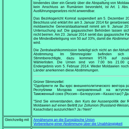
bindendes über ein Gesetz über die Abspaltung von Molda
kein Anschluss an Rumänien bevorsteht, ist Art. 1 Abs
Ausführungsgesetzes nicht anwendbar.
Das Bezirksgericht Komrat suspendiert am
5. Dezember 2
Beschluss und erklärt ihn am
3. Januar 2014
für gesetzeswid
moldawische Generalstaatsanwalt nimmt am
9. Januar 20
Untersuchung auf. Die gagausischen Behörden lassen sic
nicht beirren. Am
23. Januar 2014
senkt das gagausische Pa
die Mindestbeteiligung von 50 auf 33%, damit die Abstimmun
wird.
Die Zentralwahlkommission beteiligt sich nicht an der Abhal
Abstimmung. Im Stimmregister befinden sich 
Stimmberechtigte, dazu kommen 9'576 auf zusätz
Wählerlisten. Die Urnen sind von
7.00
bis
21.00
ge
Endergebnis vom
5. Februar 2014
. Weder Moldawien noch
Länder anerkennen diese Abstimmungen.
Grüner Stimmzettel:
"Одобряете ли Вы курс внешнеполитического вектора р
Республики Молдова направленный на вступл
Таможенный союз (Россия—Белоруссия—Казахстан)? Да 
"Sind Sie einverstanden, den Kurs der Aussenpolitik der 
Moldawien auf einen Beitritt zur Zollunion (Russland-Weissr
Kasachstan) auszurichten? Ja / Nein"
Gleichzeitig mit
Annäherung an die Europäische Union
Vorbereitung einer Abstimmung über die Unabhängigkeit