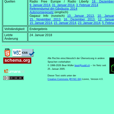
Quellen
Radio Free Europe / Radio Liberty
18. Dezembe
9. Januar 2014
,
31. Januar 2014
,
3. Februar 2014
Referendumul din Găgăuzia, 2014
Autonomiegesetz
(englisch)
Gagauz Info (russisch)
10. Januar 2013
,
10. Janua
15. November 2013
,
16. Dezember 2013
,
12. Janua
15. Januar 2014
,
15. Januar 2014
,
23. Januar 2014
,
5. Febru
Vollständigkeit
Endergebnis
Letzte
24. Januar 2018
Änderung
Alle Rechte einschliesslich der Übersetzung in andere
Sprachen vorbehalten
© 1996-2026
Beat Müller
beat
@
sudd
.
ch
-- Im Netz seit
25. Januar 2005.
Dieser Text steht unter der
Creative Commons (BY-NC-SA)
Lizenz, Version 4.0.