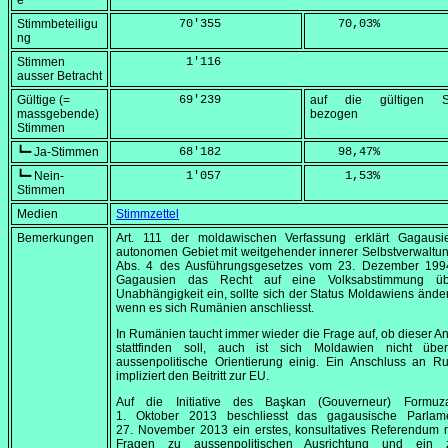
e
Stimmbeteiligu
         70'355
    70,03
%
ng
Stimmen
          1'116
ausser Betracht
Gültige (=
         69'239
auf die gültigen S
massgebende)
bezogen
Stimmen
┗━ Ja-Stimmen
         68'182
    98,47
%
┗━ Nein-
          1'057
     1,53
%
Stimmen
Medien
Stimmzettel
Bemerkungen
Art. 111 der moldawischen Verfassung erklärt Gagaus
autonomen Gebiet mit weitgehender innerer Selbstverwaltung
Abs. 4 des Ausführungsgesetzes vom
23. Dezember 199
Gagausien das Recht auf eine Volksabstimmung üb
Unabhängigkeit ein, sollte sich der Status Moldawiens ändern
wenn es sich Rumänien anschliesst.
In Rumänien taucht immer wieder die Frage auf, ob dieser A
stattfinden soll, auch ist sich Moldawien nicht übe
aussenpolitische Orientierung einig. Ein Anschluss an R
impliziert den Beitritt zur EU.
Auf die Initiative des
Başkan
(Gouverneur) Formuz
1. Oktober 2013
beschliesst das gagausische Parla
27. November 2013
ein erstes, konsultatives Referendum 
Fragen zu aussenpolitischen Ausrichtung und ein z