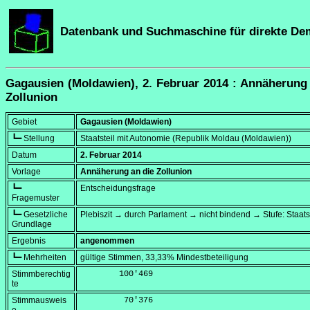
Datenbank und Suchmaschine für direkte De
Gagausien (Moldawien), 2. Februar 2014 : Annäherung
Zollunion
Gebiet
Gagausien (Moldawien)
┗━ Stellung
Staatsteil mit Autonomie (Republik Moldau (Moldawien))
Datum
2. Februar 2014
Vorlage
Annäherung an die Zollunion
┗━
Entscheidungsfrage
Fragemuster
┗━ Gesetzliche
Plebiszit → durch Parlament → nicht bindend → Stufe: Staats
Grundlage
Ergebnis
angenommen
┗━ Mehrheiten
gültige Stimmen, 33,33% Mindestbeteiligung
Stimmberechtig
        100'469
te
Stimmausweis
         70'376