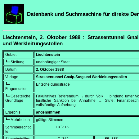
Datenbank und Suchmaschine für direkte De
Liechtenstein, 2. Oktober 1988 : Strassentunnel Gna
und Werkleitungsstollen
Gebiet
Liechtenstein
┗━ Stellung
unabhängiger Staat
Datum
2. Oktober 1988
Vorlage
Strassentunnel Gnalp-Steg und Werkleitungsstollen
┗━
Entscheidungsfrage
Fragemuster
┗━ Gesetzliche
Fakultatives Referendum → durch Volk → bindend unter Vo
Grundlage
fürstliche Sanktion bei Annahme → Stufe: Finanzbesc
vollständige Aufhebung
Ergebnis
angenommen
┗━ Mehrheiten
gültige Stimmen
Stimmberechtig
         13'215
te