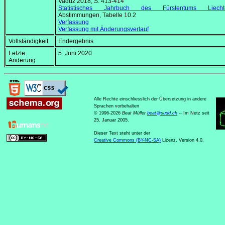
Vaduz 2018, S. 413-414
Statistisches Jahrbuch des Fürstentums Liechte
Abstimmungen, Tabelle 10.2
Verfassung
Verfassung mit Änderungsverlauf
Vollständigkeit
Endergebnis
Letzte
5. Juni 2020
Änderung
Alle Rechte einschliesslich der Übersetzung in andere
Sprachen vorbehalten
© 1996-2026
Beat Müller
beat
@
sudd
.
ch
-- Im Netz seit
25. Januar 2005.
Dieser Text steht unter der
Creative Commons (BY-NC-SA)
Lizenz, Version 4.0.