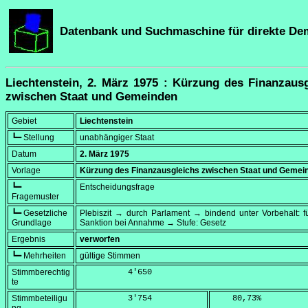
Datenbank und Suchmaschine für direkte De
Liechtenstein, 2. März 1975 : Kürzung des Finanzaus
zwischen Staat und Gemeinden
Gebiet
Liechtenstein
┗━ Stellung
unabhängiger Staat
Datum
2. März 1975
Vorlage
Kürzung des Finanzausgleichs zwischen Staat und Gemei
┗━
Entscheidungsfrage
Fragemuster
┗━ Gesetzliche
Plebiszit → durch Parlament → bindend unter Vorbehalt: fü
Grundlage
Sanktion bei Annahme → Stufe: Gesetz
Ergebnis
verworfen
┗━ Mehrheiten
gültige Stimmen
Stimmberechtig
          4'650
te
Stimmbeteiligu
          3'754
    80,73
%