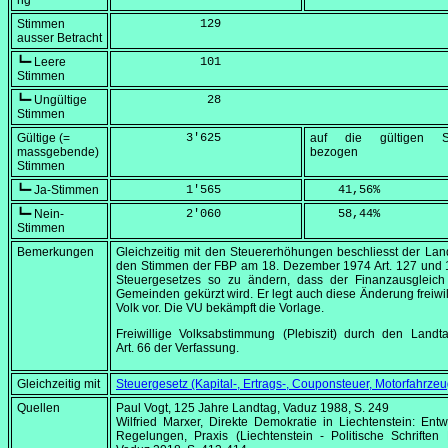
ng
Stimmen
            129
ausser Betracht
┗━ Leere
            101
Stimmen
┗━ Ungültige
             28
Stimmen
Gültige (=
          3'625
auf die gültigen S
massgebende)
bezogen
Stimmen
┗━ Ja-Stimmen
          1'565
    41,56
%
┗━ Nein-
          2'060
    58,44
%
Stimmen
Bemerkungen
Gleichzeitig mit den Steuererhöhungen beschliesst der Lan
den Stimmen der FBP am
18. Dezember 1974
Art. 127 und
Steuergesetzes so zu ändern, dass der Finanzausgleich 
Gemeinden gekürzt wird. Er legt auch diese Änderung freiwi
Volk vor. Die VU bekämpft die Vorlage.
Freiwillige Volksabstimmung (Plebiszit) durch den Landt
Art. 66 der Verfassung.
Gleichzeitig mit
Steuergesetz (Kapital-, Ertrags-, Couponsteuer, Motorfahrzeu
Quellen
Paul Vogt, 125 Jahre Landtag, Vaduz 1988, S. 249
Wilfried Marxer, Direkte Demokratie in Liechtenstein: Entw
Regelungen, Praxis (Liechtenstein - Politische Schriften 