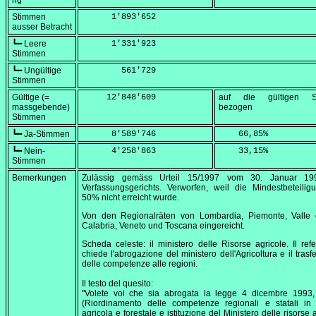
ng
Stimmen
      1'893'652
ausser Betracht
┗━ Leere
      1'331'923
Stimmen
┗━ Ungültige
        561'729
Stimmen
Gültige (=
     12'848'609
auf die gültigen S
massgebende)
bezogen
Stimmen
┗━ Ja-Stimmen
      8'589'746
    66,85
%
┗━ Nein-
      4'258'863
    33,15
%
Stimmen
Bemerkungen
Zulässig gemäss Urteil 15/1997 vom
30. Januar 19
Verfassungsgerichts. Verworfen, weil die Mindestbeteili
50% nicht erreicht wurde.
Von den Regionalräten von Lombardia, Piemonte, Valle d
Calabria, Veneto und Toscana eingereicht.
Scheda celeste: il ministero delle Risorse agricole. Il re
chiede l'abrogazione del ministero dell'Agricoltura e il trasf
delle competenze alle regioni.
Il testo del quesito:
"Volete voi che sia abrogata la legge 4 dicembre 1993,
(Riordinamento delle competenze regionali e statali in 
agricola e forestale e istituzione del Ministero delle risorse 