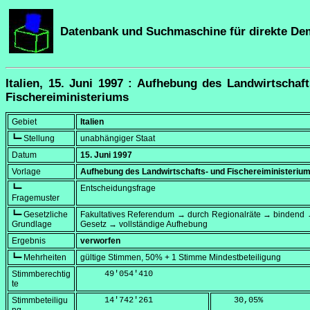
Datenbank und Suchmaschine für direkte De
Italien, 15. Juni 1997 : Aufhebung des Landwirtschaf
Fischereiministeriums
Gebiet
Italien
┗━ Stellung
unabhängiger Staat
Datum
15. Juni 1997
Vorlage
Aufhebung des Landwirtschafts- und Fischereiministeriu
┗━
Entscheidungsfrage
Fragemuster
┗━ Gesetzliche
Fakultatives Referendum → durch Regionalräte → bindend 
Grundlage
Gesetz → vollständige Aufhebung
Ergebnis
verworfen
┗━ Mehrheiten
gültige Stimmen, 50% + 1 Stimme Mindestbeteiligung
Stimmberechtig
     49'054'410
te
Stimmbeteiligu
     14'742'261
    30,05
%