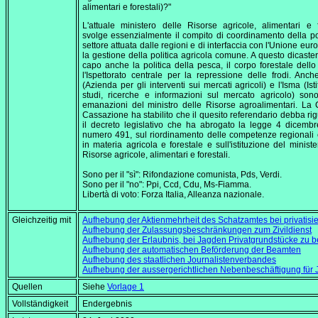
alimentari e forestali)?"
L'attuale ministero delle Risorse agricole, alimentari e f
svolge essenzialmente il compito di coordinamento della pol
settore attuata dalle regioni e di interfaccia con l'Unione eur
la gestione della politica agricola comune. A questo dicaste
capo anche la politica della pesca, il corpo forestale dello
l'Ispettorato centrale per la repressione delle frodi. Anch
(Azienda per gli interventi sui mercati agricoli) e l'Isma (Ist
studi, ricerche e informazioni sul mercato agricolo) sono
emanazioni del ministro delle Risorse agroalimentari. La 
Cassazione ha stabilito che il quesito referendario debba ri
il decreto legislativo che ha abrogato la legge 4 dicemb
numero 491, sul riordinamento delle competenze regionali e
in materia agricola e forestale e sull'istituzione del ministe
Risorse agricole, alimentari e forestali.
Sono per il "sì": Rifondazione comunista, Pds, Verdi.
Sono per il "no": Ppi, Ccd, Cdu, Ms-Fiamma.
Libertà di voto: Forza Italia, Alleanza nazionale.
Gleichzeitig mit
Aufhebung der Aktienmehrheit des Schatzamtes bei privatisie
Aufhebung der Zulassungsbeschränkungen zum Zivildienst
Aufhebung der Erlaubnis, bei Jagden Privatgrundstücke zu b
Aufhebung der automatischen Beförderung der Beamten
Aufhebung des staatlichen Journalistenverbandes
Aufhebung der aussergerichtlichen Nebenbeschäftigung für 
Quellen
Siehe
Vorlage 1
Vollständigkeit
Endergebnis