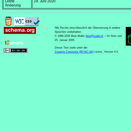
Letzte
24. Juni 2020
Änderung
Alle Rechte einschliesslich der Übersetzung in andere
Sprachen vorbehalten
© 1996-2026
Beat Müller
beat
@
sudd
.
ch
-- Im Netz seit
25. Januar 2005.
Dieser Text steht unter der
Creative Commons (BY-NC-SA)
Lizenz, Version 4.0.