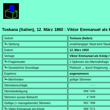
Toskana (Italien), 12. März 1860 : Viktor Emmanuel als
Gebiet
Toskana (Italien)
┗━ Stellung
unabhängiger Staat wird Staats
Datum
12. März 1860
Vorlage
Viktor Emmanuel als König /
┗━ Fragemuster
2 Optionen als Alternativfrage
┗━ Gesetzliche Grundlage
Plebiszit → durch Regierung 
Ergebnis
angenommen
┗━ Mehrheiten
gültige Stimmen
Stimmberechtigte
            ---
Stimmbeteiligung
        386'445
Stimmen ausser Betracht
          4'949
Gültige (= massgebende) Stimmen
        381'496
┗━ Viktor Emmanuel als König
        366'571