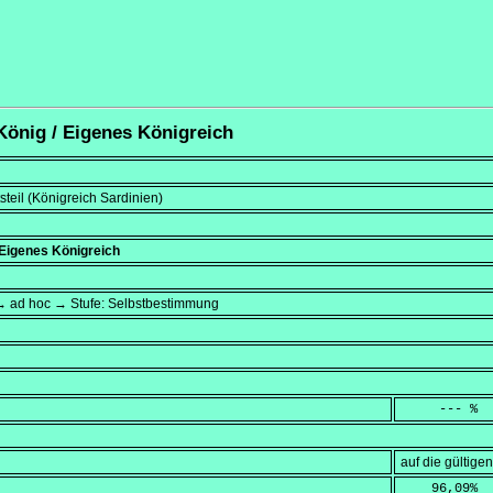
 König / Eigenes Königreich
teil (Königreich Sardinien)
 Eigenes Königreich
→ ad hoc → Stufe: Selbstbestimmung
     --- %
auf die gültig
    96,09
%