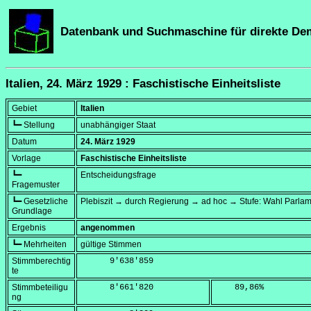
Datenbank und Suchmaschine für direkte De
Italien, 24. März 1929 : Faschistische Einheitsliste
Gebiet
Italien
┗━ Stellung
unabhängiger Staat
Datum
24. März 1929
Vorlage
Faschistische Einheitsliste
┗━
Entscheidungsfrage
Fragemuster
┗━ Gesetzliche
Plebiszit → durch Regierung → ad hoc → Stufe: Wahl Parla
Grundlage
Ergebnis
angenommen
┗━ Mehrheiten
gültige Stimmen
Stimmberechtig
      9'638'859
te
Stimmbeteiligu
      8'661'820
    89,86
%
ng