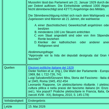
Mussolini lässt das Parlament am
21. Januar 1929
durch de
per Dekret auflösen. Die Einheitsliste umfasst 1000 Abge
Nicht stimmberechtigt sind 43'771 Angehörige des Militärs.
Die Stimmberechtigung richtet sich nach dem Wahlgesetz v
Zugelassen sind Männer ab 21 Jahren, die wahlweise
einer (faschistischen) Gewerkschaft angehören ode
besitzen
mindestens 100 Lire Steuern entrichten
vom Staat angestellt sind oder von ihm Stipendi
Rente beziehen
Kleriker der katholischen oder anderer aner
Religionen sind
Abstimmungsfrage:
"Approvate voi la lista dei deputati designata dal Gran 
fascista?"
Quellen
Elezioni politiche italiane del 1929
Dieter Nohlen et al. (Hg.), Die Wahl der Parlamente - Europa
1969, Bd. I, 722-726, 741
Luigi Salvatorelli/Giovanni Mira,
Storia del Fascismo - Italia 
al 1945
, Roma 1945, 452-454
Leonardo Rappone,
Un plebiscitarismo riluttante. I plebisc
cultura plitica e nella prassi del fascismo italiano (in: Enzo
(ed.), Vox populi? Pratiche plebiscitarie in Francia, Italia, 
(secoli XVIII - XX)
, Bologna, 2010, S. 145-178)
Vollständigkeit
Endergebnis
Letzte
15. Mai 2026