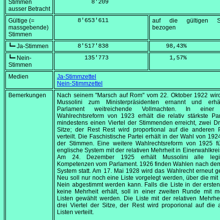
Stimmen
          8'209
ausser Betracht
Gültige (=
      8'653'611
auf die gültigen S
massgebende)
bezogen
Stimmen
┗━ Ja-Stimmen
      8'517'838
    98,43
%
┗━ Nein-
        135'773
     1,57
%
Stimmen
Medien
Ja-Stimmzettel
Nein-Stimmzettel
Bemerkungen
Nach seinem "Marsch auf Rom" vom
22. Oktober 1922
wird
Mussolini zum Ministerpräsidenten ernannt und erh
Parlament weitreichende Vollmachten. In einer 
Wahlrechtsreform von 1923 erhält die relativ stärkste Par
mindestens einen Viertel der Stimmenden erreicht, zwei Dri
Sitze; der Rest Rest wird proportional auf die anderen 
verteilt. Die Faschistische Partei erhält in der Wahl von 19
der Stimmen. Eine weitere Wahlrechtsreform von 1925 fü
englische System mit der relativen Mehrheit in Einerwahlkrei
Am
24. Dezember 1925
erhält Mussolini alle legis
Kompetenzen vom Parlament. 1926 finden Wahlen nach de
System statt. Am
17. Mai 1928
wird das Wahlrecht erneut g
Neu soll nur noch eine Liste vorgelegt werden, über die mit
Nein abgestimmt werden kann. Falls die Liste in der erst
keine Mehrheit erhält, soll in einer zweiten Runde mit 
Listen gewählt werden. Die Liste mit der relativen Mehrhei
drei Viertel der Sitze, der Rest wird proporional auf die
Listen verteilt.