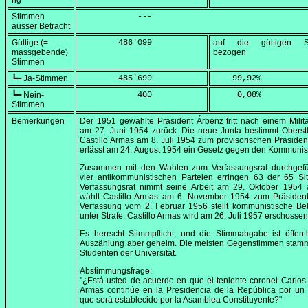
ng
Stimmen
            ---
ausser Betracht
Gültige (=
        486'099
auf die gültigen S
massgebende)
bezogen
Stimmen
┗━ Ja-Stimmen
        485'699
    99,92
%
┗━ Nein-
            400
     0,08
%
Stimmen
Bemerkungen
Der 1951 gewählte Präsident Árbenz tritt nach einem Milit
am
27. Juni 1954
zurück. Die neue Junta bestimmt Oberst
Castillo Armas am
8. Juli 1954
zum provisorischen Präsiden
erlässt am
24. August 1954
ein Gesetz gegen den Kommuni
Zusammen mit den Wahlen zum Verfassungsrat durchgefüh
vier antikommunistischen Parteien erringen 63 der 65 Si
Verfassungsrat nimmt seine Arbeit am
29. Oktober 1954
a
wählt Castillo Armas am
6. November 1954
zum Präsident
Verfassung vom
2. Februar 1956
stellt kommunistische Be
unter Strafe. Castillo Armas wird am
26. Juli 1957
erschossen
Es herrscht Stimmpflicht, und die Stimmabgabe ist öffentl
Auszählung aber geheim. Die meisten Gegenstimmen stam
Studenten der Universität.
Abstimmungsfrage:
"¿Está usted de acuerdo en que el teniente coronel Carlos 
Armas continúe en la Presidencia de la República por un
que será establecido por la Asamblea Constituyente?"