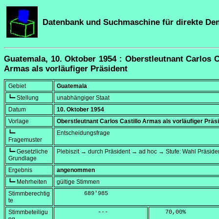
Datenbank und Suchmaschine für direkte De
Guatemala, 10. Oktober 1954 : Oberstleutnant Carlos C
Armas als vorläufiger Präsident
Gebiet
Guatemala
┗━ Stellung
unabhängiger Staat
Datum
10. Oktober 1954
Vorlage
Oberstleutnant Carlos Castillo Armas als vorläufiger Präs
┗━
Entscheidungsfrage
Fragemuster
┗━ Gesetzliche
Plebiszit → durch Präsident → ad hoc → Stufe: Wahl Präside
Grundlage
Ergebnis
angenommen
┗━ Mehrheiten
gültige Stimmen
Stimmberechtig
        689'985
te
Stimmbeteiligu
            ---
    70,00
%