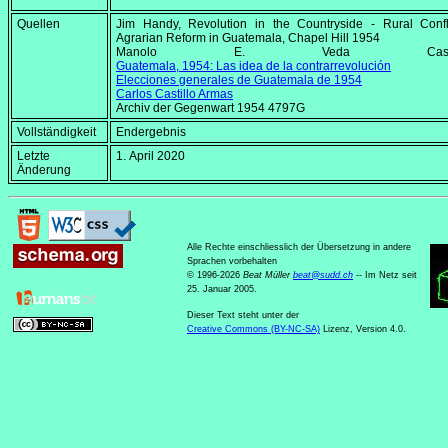
Quellen
Jim Handy,
Revolution in the Countryside - Rural Confl
Agrarian Reform in Guatemala
, Chapel Hill 1954
Manolo E. Veda Castañe
Guatemala, 1954: Las idea de la contrarrevolución
Elecciones generales de Guatemala de 1954
Carlos Castillo Armas
Archiv der Gegenwart 1954 4797G
Vollständigkeit
Endergebnis
Letzte
1. April 2020
Änderung
Alle Rechte einschliesslich der Übersetzung in andere
Sprachen vorbehalten
© 1996-2026
Beat Müller
beat
@
sudd
.
ch
-- Im Netz seit
25. Januar 2005.
Dieser Text steht unter der
Creative Commons (BY-NC-SA)
Lizenz, Version 4.0.