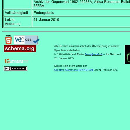
Archiv der Gegenwart 1982 26238A,
Africa Research Bullet
6553A
Vollständigkeit
Endergebnis
Letzte
11. Januar 2019
Änderung
Alle Rechte einschliesslich der Übersetzung in andere
Sprachen vorbehalten
© 1996-2026
Beat Müller
beat
@
sudd
.
ch
-- Im Netz seit
25. Januar 2005.
Dieser Text steht unter der
Creative Commons (BY-NC-SA)
Lizenz, Version 4.0.