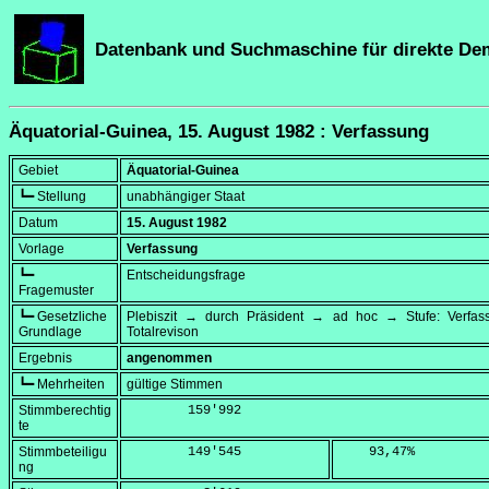
Datenbank und Suchmaschine für direkte De
Äquatorial-Guinea, 15. August 1982 : Verfassung
Gebiet
Äquatorial-Guinea
┗━ Stellung
unabhängiger Staat
Datum
15. August 1982
Vorlage
Verfassung
┗━
Entscheidungsfrage
Fragemuster
┗━ Gesetzliche
Plebiszit → durch Präsident → ad hoc → Stufe: Verfa
Grundlage
Totalrevison
Ergebnis
angenommen
┗━ Mehrheiten
gültige Stimmen
Stimmberechtig
        159'992
te
Stimmbeteiligu
        149'545
    93,47
%
ng