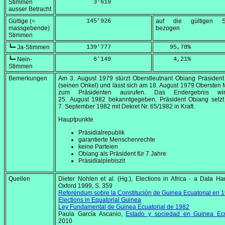
Stimmen
          3'619
ausser Betracht
Gültige (=
        145'926
auf die gültigen S
massgebende)
bezogen
Stimmen
┗━ Ja-Stimmen
        139'777
    95,78
%
┗━ Nein-
          6'149
     4,21
%
Stimmen
Bemerkungen
Am
3. August 1979
stürzt Oberstleutnant Obiang Präsiden
(seinen Onkel) und lässt sich am
18. August 1979
Obersten Mi
zum Präsidenten ausrufen. Das Endergebnis w
25. August 1982
bekanntgegeben. Präsident Obiang setzt
7. September 1982
mit Dekret Nr. 65/1982 in Kraft.
Hauptpunkte
Präsidialrepublik
garantierte Menschenrechte
keine Parteien
Obiang als Präsident für 7 Jahre
Präsidialplebiszit
Quellen
Dieter Nohlen et al. (Hg.),
Elections in Africa - a Data H
Oxford 1999, S. 359
Referéndum sobre la Constitución de Guinea Ecuatorial en 
Elections in Equatorial Guinea
Ley Fundamental de Guinea Ecuatorial de 1982
Paula García Ascanio,
Estado y sociedad en Guinea Ecu
2010