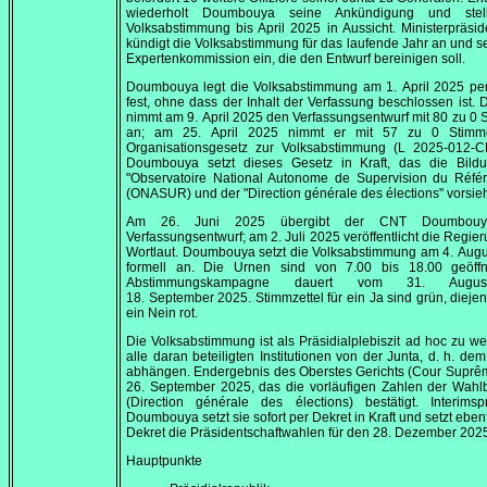
wiederholt Doumbouya seine Ankündigung und stel
Volksabstimmung bis
April 2025
in Aussicht. Ministerpräsi
kündigt die Volksabstimmung für das laufende Jahr an und se
Expertenkommission ein, die den Entwurf bereinigen soll.
Doumbouya legt die Volksabstimmung am
1. April 2025
per
fest, ohne dass der Inhalt der Verfassung beschlossen ist.
nimmt am
9. April 2025
den Verfassungsentwurf mit 80 zu 0
an; am
25. April 2025
nimmt er mit 57 zu 0 Stimm
Organisationsgesetz zur Volksabstimmung (L 2025-012-C
Doumbouya setzt dieses Gesetz in Kraft, das die Bild
"Observatoire National Autonome de Supervision du Réfé
(ONASUR) und der
"Direction générale des élections"
vorsieh
Am
26. Juni 2025
übergibt der CNT Doumbou
Verfassungsentwurf; am
2. Juli 2025
veröffentlicht die Regie
Wortlaut. Doumbouya setzt die Volksabstimmung am
4. Aug
formell an. Die Urnen sind von
7.00
bis
18.00
geöffn
Abstimmungskampagne dauert vom
31. Augus
18. September 2025
. Stimmzettel für ein Ja sind grün, dieje
ein Nein rot.
Die Volksabstimmung ist als Präsidialplebiszit ad hoc zu we
alle daran beteiligten Institutionen von der Junta, d. h. d
abhängen. Endergebnis des Oberstes Gerichts (
Cour Suprê
26. September 2025
, das die vorläufigen Zahlen der Wah
(
Direction générale des élections
) bestätigt. Interimsp
Doumbouya setzt sie sofort per Dekret in Kraft und setzt ebenf
Dekret die Präsidentschaftwahlen für den
28. Dezember 202
Hauptpunkte