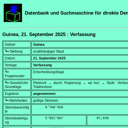
Datenbank und Suchmaschine für direkte De
Guinea, 21. September 2025 : Verfassung
Gebiet
Guinea
┗━ Stellung
unabhängiger Staat
Datum
21. September 2025
Vorlage
Verfassung
┗━
Entscheidungsfrage
Fragemuster
┗━ Gesetzliche
Plebiszit → durch Regierung → ad hoc → Stufe: Verfa
Grundlage
Totalrevison
Ergebnis
angenommen
┗━ Mehrheiten
gültige Stimmen
Stimmberechtig
      6'768'458
te
Stimmbeteiligu
      5'951'807
    87,93
%
ng