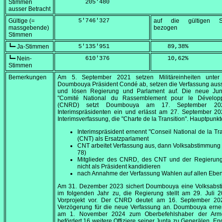
Stimmen
        205'480
ausser Betracht
Gültige (=
      5'746'327
auf die gültigen S
massgebende)
bezogen
Stimmen
┗━ Ja-Stimmen
      5'135'951
    89,38
%
┗━ Nein-
        610'376
    10,62
%
Stimmen
Bemerkungen
Am
5. September 2021
setzen Militäreinheiten unter
Doumbouya Präsident Condé ab, setzen die Verfassung auss
und lösen Regierung und Parlament auf. Die neue Jun
"Comité National du Rassemblement pour le Dévelop
(CNRD) setzt Doumbouya am
17. September 20
Interimspräsidenten ein und erlässt am
27. September 20
Interimsverfassung, die
"Charte de la Transition"
. Hauptpunkt
Interimspräsident ernennt
"Conseil National de la Tra
(CNT) als Ersatzparlament
CNT arbeitet Verfassung aus, dann Volksabstimmung (
78)
Mitglieder des CNRD, des CNT und der Regierung
nicht als Präsident kandidieren
nach Annahme der Verfassung Wahlen auf allen Ebe
Am
31. Dezember 2023
sichert Doumbouya eine Volksabs
im folgenden Jahr zu, die Regierung stellt am
29. Juli 
Vorprojekt vor. Der CNRD deutet am
16. September 20
Verzögerung für die neue Verfassung an. Doumbouya ernen
am
1. November 2024
zum Oberbefehlshaber der Ar
befördert 16 weitere Offiziere seiner Junta zu Generälen. E