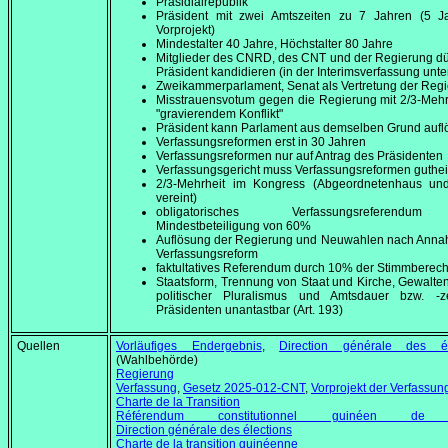
Präsidialrepublik
Präsident mit zwei Amtszeiten zu 7 Jahren (5 J
Vorprojekt)
Mindestalter 40 Jahre, Höchstalter 80 Jahre
Mitglieder des CNRD, des CNT und der Regierung dü
Präsident kandidieren (in der Interimsverfassung unte
Zweikammerparlament, Senat als Vertretung der Reg
Misstrauensvotum gegen die Regierung mit 2/3-Mehr
"gravierendem Konflikt"
Präsident kann Parlament aus demselben Grund aufl
Verfassungsreformen erst in 30 Jahren
Verfassungsreformen nur auf Antrag des Präsidenten
Verfassungsgericht muss Verfassungsreformen guthe
2/3-Mehrheit im Kongress (Abgeordnetenhaus un
vereint)
obligatorisches Verfassungsreferend
Mindestbeteiligung von 60%
Auflösung der Regierung und Neuwahlen nach Anna
Verfassungsreform
faktultatives Referendum durch 10% der Stimmberech
Staatsform, Trennung von Staat und Kirche, Gewalten
politischer Pluralismus und Amtsdauer bzw. -z
Präsidenten unantastbar (Art. 193)
Quellen
Vorläufiges Endergebnis
,
Direction générale des él
(Wahlbehörde)
Regierung
Verfassung
,
Gesetz 2025-012-CNT
,
Vorprojekt der Verfassun
Charte de la Transition
Référendum constitutionnel guinéen de
Direction générale des élections
Charte de la transition guinéenne