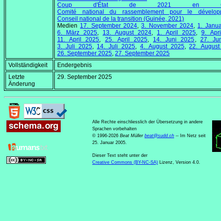
Coup d'État de 2021 en Gu
Comité national du rassemblement pour le dévelop
Conseil national de la transition (Guinée, 2021)
Medien
17. September 2024
,
3. November 2024
,
1. Janu
6. März 2025
,
13. August 2024
,
1. April 2025
,
9. Apr
11. April 2025
,
25. April 2025
,
14. Juni 2025
,
27. Ju
3. Juli 2025
,
14. Juli 2025
,
4. August 2025
,
22. August
26. September 2025
,
27. September 2025
Vollständigkeit
Endergebnis
Letzte
29. September 2025
Änderung
Alle Rechte einschliesslich der Übersetzung in andere
Sprachen vorbehalten
© 1996-2026
Beat Müller
beat
@
sudd
.
ch
-- Im Netz seit
25. Januar 2005.
Dieser Text steht unter der
Creative Commons (BY-NC-SA)
Lizenz, Version 4.0.