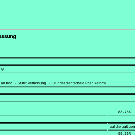
fassung
ng
→ ad hoc → Stufe: Verfassung → Grundsatzentscheid über Reform
    83,78
%
auf die gültig
    99,65
%