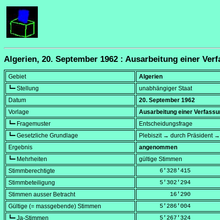
Algerien, 20. September 1962 : Ausarbeitung einer Ver
Gebiet
Algerien
┗━ Stellung
unabhängiger Staat
Datum
20. September 1962
Vorlage
Ausarbeitung einer Verfassu
┗━ Fragemuster
Entscheidungsfrage
┗━ Gesetzliche Grundlage
Plebiszit → durch Präsident 
Ergebnis
angenommen
┗━ Mehrheiten
gültige Stimmen
Stimmberechtigte
      6'328'415
Stimmbeteiligung
      5'302'294
Stimmen ausser Betracht
         16'290
Gültige (= massgebende) Stimmen
      5'286'004
┗━ Ja-Stimmen
      5'267'324