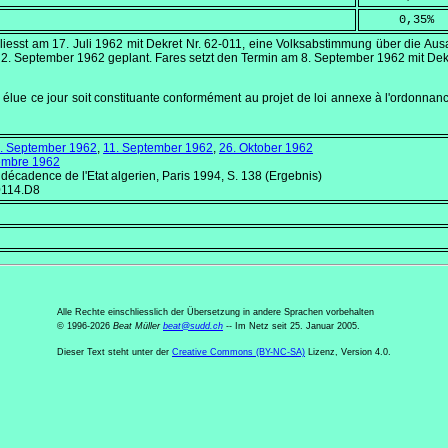
     0,35
%
hliesst am
17. Juli 1962
mit Dekret Nr. 62-011, eine Volksabstimmung über die Aus
r
2. September 1962
geplant. Fares setzt den Termin am
8. September 1962
mit Dek
lue ce jour soit constituante conformément au projet de loi annexe à l'ordonnance 
. September 1962
,
11. September 1962
,
26. Oktober 1962
embre 1962
décadence de l'Etat algerien
, Paris 1994, S. 138 (Ergebnis)
0114.D8
Alle Rechte einschliesslich der Übersetzung in andere Sprachen vorbehalten
© 1996-2026
Beat Müller
beat
@
sudd
.
ch
-- Im Netz seit 25. Januar 2005.
Dieser Text steht unter der
Creative Commons (BY-NC-SA)
Lizenz, Version 4.0.