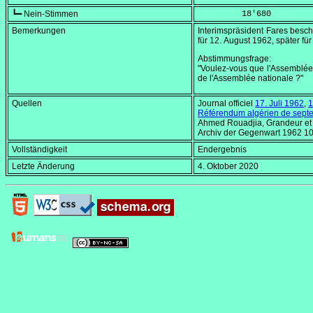
┗━ Nein-Stimmen
         18'680
Bemerkungen
Interimspräsident Fares besc
für
12. August 1962
, später fü
Abstimmungsfrage:
"Voulez-vous que l'Assemblée é
de l'Assemblée nationale ?"
Quellen
Journal officiel
17. Juli 1962
,
1
Référendum algérien de sept
Ahmed Rouadjia,
Grandeur et 
Archiv der Gegenwart 1962 1
Vollständigkeit
Endergebnis
Letzte Änderung
4. Oktober 2020