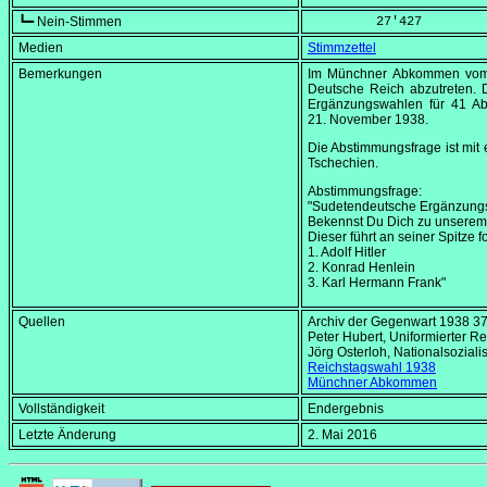
┗━ Nein-Stimmen
         27'427
Medien
Stimmzettel
Bemerkungen
Im Münchner Abkommen v
Deutsche Reich abzutreten.
Ergänzungswahlen für 41 Ab
21. November 1938
.
Die Abstimmungsfrage ist mit 
Tschechien.
Abstimmungsfrage:
"Sudetendeutsche Ergänzung
Bekennst Du Dich zu unserem F
Dieser führt an seiner Spitze
1. Adolf Hitler
2. Konrad Henlein
3. Karl Hermann Frank"
Quellen
Archiv der Gegenwart 1938 3
Peter Hubert, Uniformierter R
Jörg Osterloh, Nationalsozia
Reichstagswahl 1938
Münchner Abkommen
Vollständigkeit
Endergebnis
Letzte Änderung
2. Mai 2016