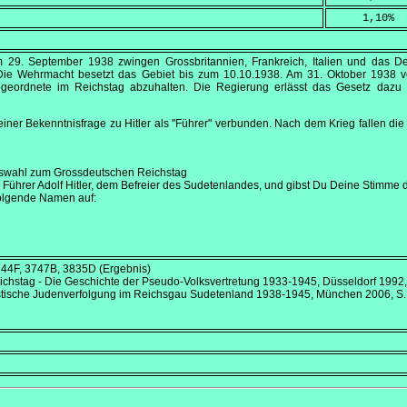
     1,10
%
om
29. September 1938
zwingen Grossbritannien, Frankreich, Italien und das 
 Die Wehrmacht besetzt das Gebiet bis zum
10.10
.1938. Am
31. Oktober 1938
ve
geordnete im Reichstag abzuhalten. Die Regierung erlässt das Gesetz daz
einer Bekenntnisfrage zu Hitler als "Führer" verbunden. Nach dem Krieg fallen d
swahl zum Grossdeutschen Reichstag
ührer Adolf Hitler, dem Befreier des Sudetenlandes, und gibst Du Deine Stimme 
 folgende Namen auf:
744F, 3747B, 3835D (Ergebnis)
eichstag - Die Geschichte der Pseudo-Volksvertretung 1933-1945, Düsseldorf 1992
listische Judenverfolgung im Reichsgau Sudetenland 1938-1945, München 2006, S.