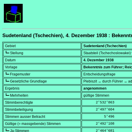
Sudetenland (Tschechien), 4. Dezember 1938 : Bekennt
Gebiet
Sudetenland (Tschechien)
┗━ Stellung
Staatsteil (Tschechoslowakei) 
Datum
4. Dezember 1938
Vorlage
Bekenntnis zum Führer; Reic
┗━ Fragemuster
Entscheidungsfrage
┗━ Gesetzliche Grundlage
Plebiszit → durch Führer → ad
Ergebnis
angenommen
┗━ Mehrheiten
gültige Stimmen
Stimmberechtigte
      2'532'863
Stimmbeteiligung
      2'497'604
Stimmen ausser Betracht
          5'496
Gültige (= massgebende) Stimmen
      2'492'108
┗━ Ja-Stimmen
      2'464'681