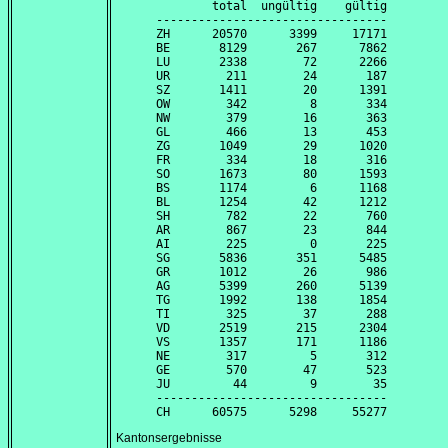
        total  ungültig    gültig

---------------------------------

ZH      20570      3399     17171

BE       8129       267      7862

LU       2338        72      2266

UR        211        24       187

SZ       1411        20      1391

OW        342         8       334

NW        379        16       363

GL        466        13       453

ZG       1049        29      1020

FR        334        18       316

SO       1673        80      1593

BS       1174         6      1168

BL       1254        42      1212

SH        782        22       760

AR        867        23       844

AI        225         0       225

SG       5836       351      5485

GR       1012        26       986

AG       5399       260      5139

TG       1992       138      1854

TI        325        37       288

VD       2519       215      2304

VS       1357       171      1186

NE        317         5       312

GE        570        47       523

JU         44         9        35

---------------------------------

Kantonsergebnisse