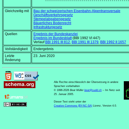
Gleichzeitig mit
Bau der schweizerischen Eisenbahn-Alpentransversale
Geschäftsverkehrsgesetz
Stempelabgabengesetz
Bäuerliches Bodenrecht
Infrastrukturgesetz
Quellen
Ergebnis der Bundeskanzlei
Ergebnis im Bundesblatt
(BBl 1992 VI 447)
Verlauf
BBl 1991 III 812
,
BBl 1991 III 1379
,
BBl 1992 II 1657
Vollständigkeit
Endergebnis
Letzte
23. Juni 2020
Änderung
Alle Rechte einschliesslich der Übersetzung in andere
Sprachen vorbehalten
© 1996-2026
Beat Müller
beat
@
sudd
.
ch
-- Im Netz seit
25. Januar 2005.
Dieser Text steht unter der
Creative Commons (BY-NC-SA)
Lizenz, Version 4.0.