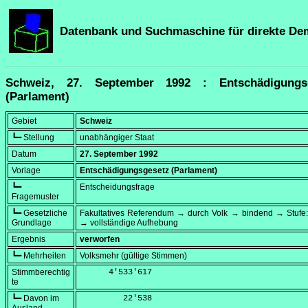
Datenbank und Suchmaschine für direkte De
Schweiz, 27. September 1992 : Entschädigungs
(Parlament)
Gebiet
Schweiz
┗━ Stellung
unabhängiger Staat
Datum
27. September 1992
Vorlage
Entschädigungsgesetz (Parlament)
┗━
Entscheidungsfrage
Fragemuster
┗━ Gesetzliche
Fakultatives Referendum → durch Volk → bindend → Stufe:
Grundlage
→ vollständige Aufhebung
Ergebnis
verworfen
┗━ Mehrheiten
Volksmehr (gültige Stimmen)
Stimmberechtig
      4'533'617
te
┗━ Davon im
         22'538