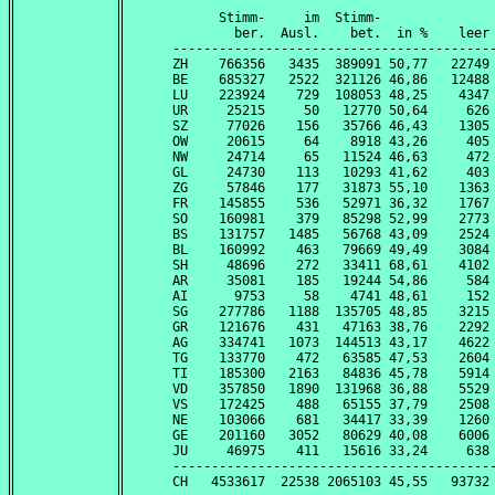
      Stimm-     im  Stimm-               
        ber.  Ausl.    bet.  in %    leer 
------------------------------------------
ZH    766356   3435  389091 50,77   22749 
BE    685327   2522  321126 46,86   12488 
LU    223924    729  108053 48,25    4347 
UR     25215     50   12770 50,64     626 
SZ     77026    156   35766 46,43    1305 
OW     20615     64    8918 43,26     405 
NW     24714     65   11524 46,63     472 
GL     24730    113   10293 41,62     403 
ZG     57846    177   31873 55,10    1363 
FR    145855    536   52971 36,32    1767 
SO    160981    379   85298 52,99    2773 
BS    131757   1485   56768 43,09    2524 
BL    160992    463   79669 49,49    3084 
SH     48696    272   33411 68,61    4102 
AR     35081    185   19244 54,86     584 
AI      9753     58    4741 48,61     152 
SG    277786   1188  135705 48,85    3215 
GR    121676    431   47163 38,76    2292 
AG    334741   1073  144513 43,17    4622 
TG    133770    472   63585 47,53    2604 
TI    185300   2163   84836 45,78    5914 
VD    357850   1890  131968 36,88    5529 
VS    172425    488   65155 37,79    2508 
NE    103066    681   34417 33,39    1260 
GE    201160   3052   80629 40,08    6006 
JU     46975    411   15616 33,24     638 
------------------------------------------
CH   4533617  22538 2065103 45,55   93732 