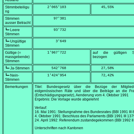
Ausland
Stimmbeteiligu
      2'065'103
    45,55
%
ng
Stimmen
         97'381
ausser Betracht
┗━ Leere
         93'732
Stimmen
┗━ Ungültige
          3'649
Stimmen
Gültige (=
      1'967'722
auf die gültigen S
massgebende)
bezogen
Stimmen
┗━ Ja-Stimmen
        542'768
    27,58
%
┗━ Nein-
      1'424'954
    72,42
%
Stimmen
Bemerkungen
Titel: Bundesgesetz über die Bezüge der Mitglie
eidgenössischen Räte und über die Beiträge an die Fra
(Entschädigungsgesetz), Aenderung vom 4.
Oktober 1991
Ergebnis: Die Vorlage wurde abgelehnt
Verlauf:
16. Mai 1991
: Stellungnahme des Bundesrates (BBl 1991 III 
4. Oktober 1991
: Beschluss des Parlaments (BBl 1991 III 137
24. April 1992
: Referendum zustandegekommen (BBl 1992 II
Unterschriften nach Kantonen