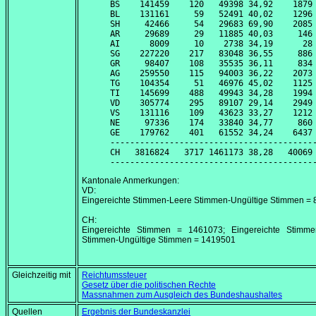
BS    141459    120   49398 34,92    1879 
BL    131161     59   52491 40,02    1296 
SH     42466     54   29683 69,90    2085 
AR     29689     29   11885 40,03     146 
AI      8009     10    2738 34,19      28 
SG    227220    217   83048 36,55     886 
GR     98407    108   35535 36,11     834 
AG    259550    115   94003 36,22    2073 
TG    104354     51   46976 45,02    1125 
TI    145699    488   49943 34,28    1994 
VD    305774    295   89107 29,14    2949 
VS    131116    109   43623 33,27    1212 
NE     97336    174   33840 34,77     860 
GE    179762    401   61552 34,24    6437 
------------------------------------------
CH   3816824   3717 1461173 38,28   40069 
Kantonale Anmerkungen:
VD:
Eingereichte Stimmen-Leere Stimmen-Ungültige Stimmen =
CH:
Eingereichte Stimmen = 1461073; Eingereichte Stimme
Stimmen-Ungültige Stimmen = 1419501
Gleichzeitig mit
Reichtumssteuer
Gesetz über die politischen Rechte
Massnahmen zum Ausgleich des Bundeshaushaltes
Quellen
Ergebnis der Bundeskanzlei