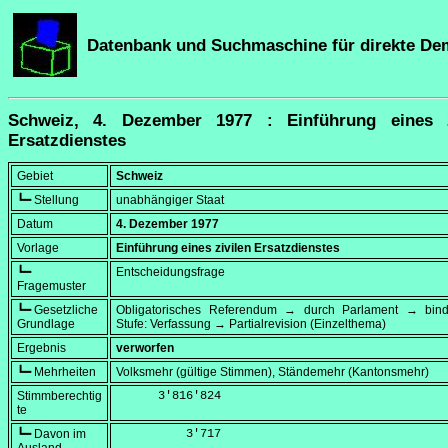
Datenbank und Suchmaschine für direkte De
Schweiz, 4. Dezember 1977 : Einführung eines z
Ersatzdienstes
Gebiet
Schweiz
┗━ Stellung
unabhängiger Staat
Datum
4. Dezember 1977
Vorlage
Einführung eines zivilen Ersatzdienstes
┗━
Entscheidungsfrage
Fragemuster
┗━ Gesetzliche
Obligatorisches Referendum → durch Parlament → bi
Grundlage
Stufe: Verfassung → Partialrevision (Einzelthema)
Ergebnis
verworfen
┗━ Mehrheiten
Volksmehr (gültige Stimmen), Ständemehr (Kantonsmehr)
Stimmberechtig
      3'816'824
te
┗━ Davon im
          3'717