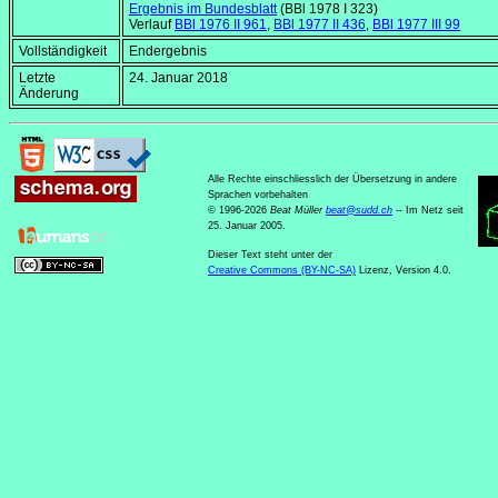
Ergebnis im Bundesblatt
(BBl 1978 I 323)
Verlauf
BBl 1976 II 961
,
BBl 1977 II 436
,
BBl 1977 III 99
Vollständigkeit
Endergebnis
Letzte
24. Januar 2018
Änderung
Alle Rechte einschliesslich der Übersetzung in andere
Sprachen vorbehalten
© 1996-2026
Beat Müller
beat
@
sudd
.
ch
-- Im Netz seit
25. Januar 2005.
Dieser Text steht unter der
Creative Commons (BY-NC-SA)
Lizenz, Version 4.0.