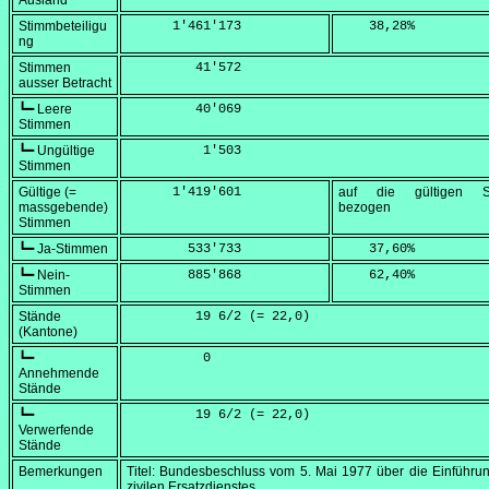
Ausland
Stimmbeteiligu
      1'461'173
    38,28
%
ng
Stimmen
         41'572
ausser Betracht
┗━ Leere
         40'069
Stimmen
┗━ Ungültige
          1'503
Stimmen
Gültige (=
      1'419'601
auf die gültigen S
massgebende)
bezogen
Stimmen
┗━ Ja-Stimmen
        533'733
    37,60
%
┗━ Nein-
        885'868
    62,40
%
Stimmen
Stände
         19 6/2 (=
 22,0
)
(Kantone)
┗━
          0
Annehmende
Stände
┗━
         19 6/2 (=
 22,0
)
Verwerfende
Stände
Bemerkungen
Titel: Bundesbeschluss vom
5. Mai 1977
über die Einführu
zivilen Ersatzdienstes