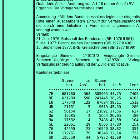
Geänderte Artikel: Änderung von Art. 18 (neuer Abs. 5) BV
Ergebnis: Die Vorlage wurde abgelehnt
Anmerkung: *Mit dem Bundesbeschluss legten die eidgenös
Räte einen ausgearbeiteten Entwurf zur Verfassungsänder
die durch eine Initiative in Form einer allgemeinen A
verlangt worden war.
Verlauf:
21. Juni 1976
: Botschaft des Bundesrats (BBl 1976 II 961)
5. Mai 1977
: Beschluss des Parlaments (BBl 1977 II 436)
15. September 1977
: BRB Kreisschreiben (BBl 1977 III 99)
Eingelangte Stimmen = 1'461'073; Eingelangte Stimme
Stimmen-Ungültige Stimmen = 1'419'501. Vorla
Verfassungsänderung aufgrund der Zivildienstinitiative.
Kantonsergebnisse
      Stimm-     im  Stimm-               
        ber.  Ausl.    bet.  in %    leer 
------------------------------------------
ZH    681760    563  305065 44,75    7405 
BE    631289    598  241445 38,25    4182 
LU    177640    122   67694 38,11    1512 
UR     21181      5    9613 45,39     289 
SZ     56154     17   21091 37,56     627 
OW     15685      3    5654 36,05     180 
NW     17582      4    7486 42,58     104 
GL     22661     29    8565 37,80     151 
ZG     42559     23   16520 38,82     351 
FR    112761     79   36246 32,14     722 
SO    135550     44   57872 42,69     742 