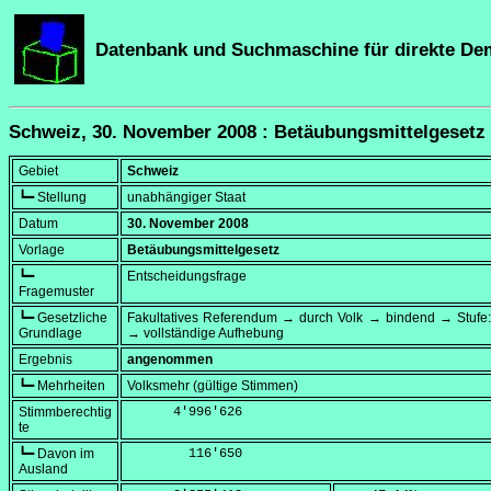
Datenbank und Suchmaschine für direkte De
Schweiz, 30. November 2008 : Betäubungsmittelgesetz
Gebiet
Schweiz
┗━ Stellung
unabhängiger Staat
Datum
30. November 2008
Vorlage
Betäubungsmittelgesetz
┗━
Entscheidungsfrage
Fragemuster
┗━ Gesetzliche
Fakultatives Referendum → durch Volk → bindend → Stufe:
Grundlage
→ vollständige Aufhebung
Ergebnis
angenommen
┗━ Mehrheiten
Volksmehr (gültige Stimmen)
Stimmberechtig
      4'996'626
te
┗━ Davon im
        116'650
Ausland