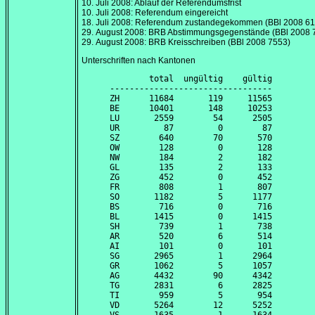
10. Juli 2008
: Ablauf der Referendumsfrist
10. Juli 2008
: Referendum eingereicht
18. Juli 2008
: Referendum zustandegekommen (BBl 2008 61
29. August 2008
: BRB Abstimmungsgegenstände (BBl 2008 
29. August 2008
: BRB Kreisschreiben (BBl 2008 7553)
Unterschriften nach Kantonen
        total  ungültig    gültig

---------------------------------

ZH      11684       119     11565

BE      10401       148     10253

LU       2559        54      2505

UR         87         0        87

SZ        640        70       570

OW        128         0       128

NW        184         2       182

GL        135         2       133

ZG        452         0       452

FR        808         1       807

SO       1182         5      1177

BS        716         0       716

BL       1415         0      1415

SH        739         1       738

AR        520         6       514

AI        101         0       101

SG       2965         1      2964

GR       1062         5      1057

AG       4432        90      4342

TG       2831         6      2825

TI        959         5       954

VD       5264        12      5252
