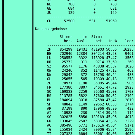
VS       1635         1      1634

NE        788         0       788

GE        684         3       681

JU        129         0       129

---------------------------------

Kantonsergebnisse
      Stimm-     im  Stimm-               
        ber.  Ausl.    bet.  in %    leer 
------------------------------------------
ZH    854299  19431  431903 50,56   16235 
BE    702946  12384  304214 43,28    9461 
LU    250553   3322  118928 47,47    3568 
UR     25772    311    9714 37,69     369 
SZ     95577   1176   43838 45,87    1026 
OW     24246    352   11425 47,12     462 
NW     29842    372   13798 46,24     488 
GL     25655    565   10309 40,18     378 
ZG     70971   1190   35085 49,44     905 
FR    177380   3807   84651 47,72    2923 
SO    169833   2259   76560 45,08    1703 
BS    113785   5822   57600 50,62    2102 
BL    184694   3018   87580 47,42    2810 
SH     48842   1149   29562 60,53    2774 
AR     37199    890   17966 48,30     432 
AI     10988    230    4314 39,26     114 
SG    302825   5856  139169 45,96    4013 
GR    133045   2507   58354 43,86    2229 
AG    385496   5771  173616 45,04    5171 
TG    155034   2424   70906 45,74    2596 
TI    207323   6664   83061 40,06    4059 