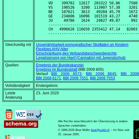
VD    399782  12617  203322 50,86    7580 
VS    198526   3200  113907 57,38    3201 
NE    107621   3613   49284 45,79    1672 
GE    234606  16096  101519 43,27    4740 
JU     49786   1624   24827 49,87     992 
------------------------------------------
CH   4996626 116650 2355412 47,14   82003 
Gleichzeitig mit
Unverjährbarkeit pornografischer Straftaten an Kindern
Flexibles AHV-Alter
Einschränkung des Verbandsbeschwerderechts
Legalisierung von Hanf (Cannabis) mit Jugendschutz
Quellen
Ergebnis der Bundeskanzlei
Ergebnis im Bundesblatt
(BBl 2009 605)
Verlauf
BBl 2006 8573
,
BBl 2006 8645
,
BBl 200
BBl 2008 6171
,
BBl 2008 7551
,
BBl 2008 7553
Vollständigkeit
Endergebnis
Letzte
23. Juni 2020
Änderung
Alle Rechte einschliesslich der Übersetzung in andere
Sprachen vorbehalten
© 1996-2026
Beat Müller
beat
@
sudd
.
ch
-- Im Netz seit
25. Januar 2005.