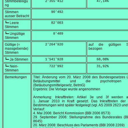
Stimmbeteiligu
      2'355'412
    47,14
%
ng
Stimmen
         90'492
ausser Betracht
┗━ Leere
         82'003
Stimmen
┗━ Ungültige
          8'489
Stimmen
Gültige (=
      2'264'920
auf die gültigen S
massgebende)
bezogen
Stimmen
┗━ Ja-Stimmen
      1'541'928
    68,08
%
┗━ Nein-
        722'992
    31,92
%
Stimmen
Bemerkungen
Titel: Änderung vom
20. März 2008
des Bundesgesetzes ü
Betäubungsmittel und die psychotropen S
(Betäubungsmittelgesetz, BetmG)
Ergebnis: Die Vorlage wurde angenommen
Anmerkung: Inkrafttreten: Artikel 3e und 3f werden 
1. Januar 2010
in Kraft gesetzt. Das Inkrafttreten der
Bestimmungen wird später festgelegt (vgl. AS 2009 2623 und
Verlauf:
4. Mai 2006
: Bericht Kommission (BBl 2006 8573)
29. September 2006
: Stellungnahme des Bundesrates (B
8645)
20. März 2008
: Beschluss des Parlaments (BBl 2008 2269)