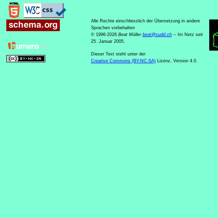
Alle Rechte einschliesslich der Übersetzung in andere
Sprachen vorbehalten
© 1996-2026
Beat Müller
beat
@
sudd
.
ch
-- Im Netz seit
25. Januar 2005.
Dieser Text steht unter der
Creative Commons (BY-NC-SA)
Lizenz, Version 4.0.