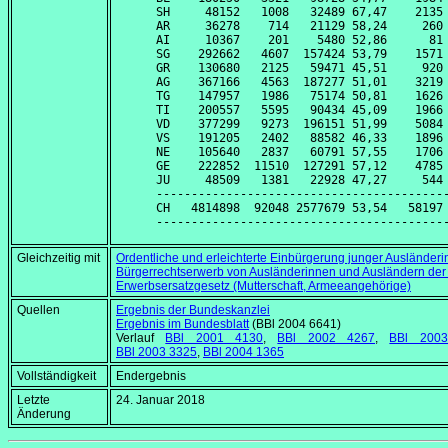
SH     48152   1008   32489 67,47    2135 
AR     36278    714   21129 58,24     260 
AI     10367    201    5480 52,86      81 
SG    292662   4607  157424 53,79    1571 
GR    130680   2125   59471 45,51     920 
AG    367166   4563  187277 51,01    3219 
TG    147957   1986   75174 50,81    1626 
TI    200557   5595   90434 45,09    1966 
VD    377299   9273  196151 51,99    5084 
VS    191205   2402   88582 46,33    1896 
NE    105640   2837   60791 57,55    1706 
GE    222852  11510  127291 57,12    4785 
JU     48509   1381   22928 47,27     544 
------------------------------------------
CH   4814898  92048 2577679 53,54   58197 
Gleichzeitig mit
Ordentliche und erleichterte Einbürgerung junger Ausländer
Bürgerrechtserwerb von Ausländerinnen und Ausländern der 
Erwerbsersatzgesetz (Mutterschaft, Armeeangehörige)
Quellen
Ergebnis der Bundeskanzlei
Ergebnis im Bundesblatt
(BBl 2004 6641)
Verlauf
BBl 2001 4130
,
BBl 2002 4267
,
BBl 200
BBl 2003 3325
,
BBl 2004 1365
Vollständigkeit
Endergebnis
Letzte
24. Januar 2018
Änderung