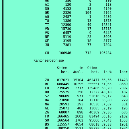
AR        380         0       380

AI        120         2       118

SG       4152        12      4140

GR       2326       164      2162

AG       2487         1      2486

TG       1386        13      1373

TI      12390        49     12341

VD      15730        17     15713

VS       6457         9      6448

NE       5119        23      5096

GE       3195        18      3177

JU       7381        77      7304

---------------------------------

Kantonsergebnisse
      Stimm-     im  Stimm-               
        ber.  Ausl.    bet.  in %    leer 
------------------------------------------
ZH    817621  15104  462477 56,56   11428 
BE    688445  10295  355551 51,65    8669 
LU    239649   2717  139486 58,20    2397 
UR     25575    258   12322 48,18     187 
SZ     90689    971   53616 59,12     643 
OW     23090    284   13116 56,80     279 
NW     28591    293   16530 57,82     331 
GL     25071    486   13085 52,19     195 
ZG     68007    898   40369 59,36     685 
FR    166465   2602   83494 50,16    2102 
SO    166564   1763   95666 57,43    1553 
BS    115557   4654   68618 59,38    1951 
BL    180250   3521   98728 54,77    1984 