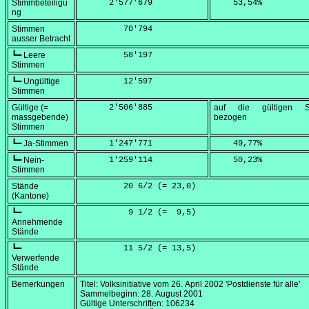
Stimmbeteiligu
      2'577'679
    53,54
%
ng
Stimmen
         70'794
ausser Betracht
┗━ Leere
         58'197
Stimmen
┗━ Ungültige
         12'597
Stimmen
Gültige (=
      2'506'885
auf die gültigen S
massgebende)
bezogen
Stimmen
┗━ Ja-Stimmen
      1'247'771
    49,77
%
┗━ Nein-
      1'259'114
    50,23
%
Stimmen
Stände
         20 6/2 (=
 23,0
)
(Kantone)
┗━
          9 1/2 (=
  9,5
)
Annehmende
Stände
┗━
         11 5/2 (=
 13,5
)
Verwerfende
Stände
Bemerkungen
Titel: Volksinitiative vom
26. April 2002
'Postdienste für alle'
Sammelbeginn:
28. August 2001
Gültige Unterschriften: 106234