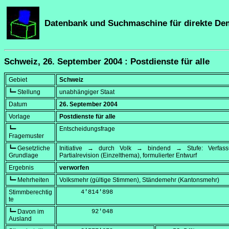
Datenbank und Suchmaschine für direkte De
Schweiz, 26. September 2004 : Postdienste für alle
Gebiet
Schweiz
┗━ Stellung
unabhängiger Staat
Datum
26. September 2004
Vorlage
Postdienste für alle
┗━
Entscheidungsfrage
Fragemuster
┗━ Gesetzliche
Initiative → durch Volk → bindend → Stufe: Verfa
Grundlage
Partialrevision (Einzelthema), formulierter Entwurf
Ergebnis
verworfen
┗━ Mehrheiten
Volksmehr (gültige Stimmen), Ständemehr (Kantonsmehr)
Stimmberechtig
      4'814'898
te
┗━ Davon im
         92'048
Ausland