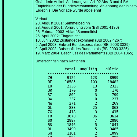
Geänderte Artikel: Änderung von Art. 92 Abs. 3 und 4 BV
Empfehlung der Bundesversammlung: Ablehnung der Initiati
Ergebnis: Die Vorlage wurde abgelehnt
Verlauf:
28. August 2001
: Sammelbeginn
28. August 2001
: Vorprüfung vom (BBl 2001 4130)
28. Februar 2003
: Ablauf Sammelfrist
26. April 2002
: Eingereicht
10. Juni 2002
: Zustandegekommen (BBl 2002 4267)
9. April 2003
: Entwurf Bundesbeschluss (BBl 2003 3339)
9. April 2003
: Botschaft des Bundesrats (BBl 2003 3325)
19. März 2004
: Beschluss des Parlaments (BBl 2004 1365)
Unterschriften nach Kantonen
        total  ungültig    gültig

---------------------------------

ZH       9122       123      8999

BE      18585       103     18482

LU       2336        13      2323

UR        170         0       170

SZ        802         3       799

OW        237         0       237

NW        271         2       269

GL        888        25       863

ZG        418         3       415

FR       3670        36      3634

SO       2887         7      2880

BS       1846         5      1841

BL       3490         5      3485

SH       1101         2      1099
