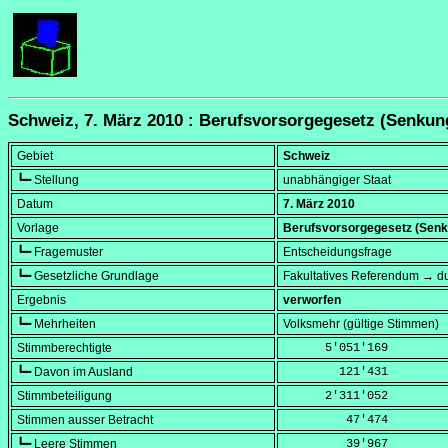
Schweiz, 7. März 2010 : Berufsvorsorgegesetz (Senku
Gebiet
Schweiz
┗━ Stellung
unabhängiger Staat
Datum
7. März 2010
Vorlage
Berufsvorsorgegesetz (Sen
┗━ Fragemuster
Entscheidungsfrage
┗━ Gesetzliche Grundlage
Fakultatives Referendum → du
Ergebnis
verworfen
┗━ Mehrheiten
Volksmehr (gültige Stimmen)
Stimmberechtigte
      5'051'169
┗━ Davon im Ausland
        121'431
Stimmbeteiligung
      2'311'052
Stimmen ausser Betracht
         47'474
┗━ Leere Stimmen
         39'967