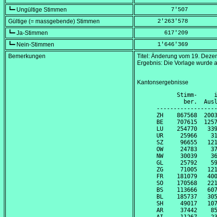
┗━ Ungültige Stimmen
          7'507
Gültige (= massgebende) Stimmen
      2'263'578
┗━ Ja-Stimmen
        617'209
┗━ Nein-Stimmen
      1'646'369
Bemerkungen
Titel: Änderung vom
19. Deze
Ergebnis: Die Vorlage wurde 
Kantonsergebnisse
      Stimm-     i
        ber.  Ausl
------------------
ZH    867568  2003
BE    707615  1257
LU    254770   339
UR     25966    31
SZ     96655   121
OW     24783    37
NW     30039    36
GL     25792    59
ZG     71005   121
FR    181079   400
SO    170568   221
BS    113666   607
BL    185737   305
SH     49017   107
AR     37442    85