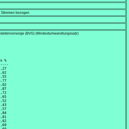
en Stimmen bezogen
Invalidenvorsorge (BVG) (Mindestumwandlungssatz)
n %

----

,27 

,62 

,55 

,77 

,02 

,87 

,72 

,65 

,52 

,43 

,57 

,84 

,81 

,82 

,69 
