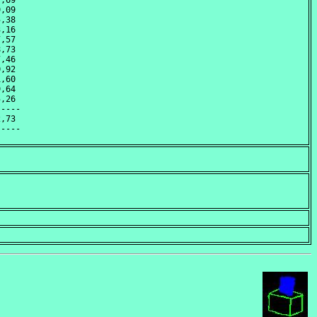
,69 

,09 

,38 

,16 

,57 

,73 

,46 

,92 

,60 

,64 

,26 

----

,73 
