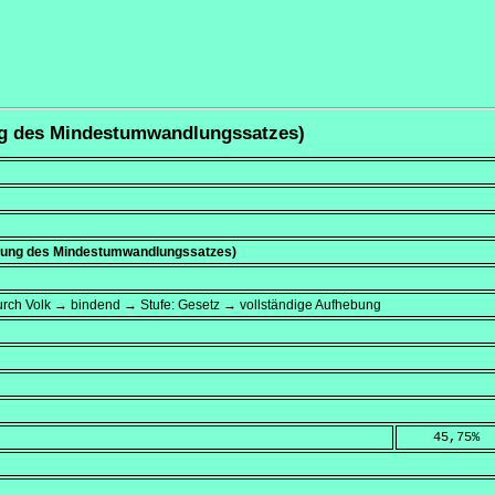
ng des Mindestumwandlungssatzes)
kung des Mindestumwandlungssatzes)
rch Volk → bindend → Stufe: Gesetz → vollständige Aufhebung
    45,75
%