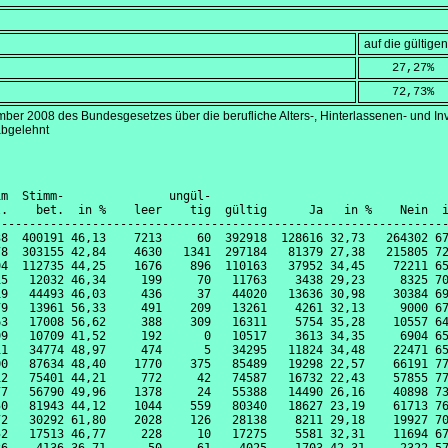
auf die gültig
    27,27
%
    72,73
%
mber 2008
des Bundesgesetzes über die berufliche Alters-, Hinterlassenen- und 
abgelehnt
m  Stimm-               ungül-

.    bet.  in %    leer    tig  gültig      Ja   in %    Nein  i
----------------------------------------------------------------
8  400191 46,13    7213     60  392918  128616 32,73   264302 67
8  303155 42,84    4630   1341  297184   81379 27,38   215805 72
4  112735 44,25    1676    896  110163   37952 34,45    72211 65
5   12032 46,34     199     70   11763    3438 29,23     8325 70
9   44493 46,03     436     37   44020   13636 30,98    30384 69
9   13961 56,33     491    209   13261    4261 32,13     9000 67
3   17008 56,62     388    309   16311    5754 35,28    10557 64
9   10709 41,52     192      0   10517    3613 34,35     6904 65
1   34774 48,97     474      5   34295   11824 34,48    22471 65
0   87634 48,40    1770    375   85489   19298 22,57    66191 77
2   75401 44,21     772     42   74587   16732 22,43    57855 77
7   56790 49,96    1378     24   55388   14490 26,16    40898 73
0   81943 44,12    1044    559   80340   18627 23,19    61713 76
2   30292 61,80    2028    126   28138    8211 29,18    19927 70
2   17513 46,77     228     10   17275    5581 32,31    11694 67