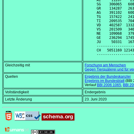
AI     11267    23
SG    306065   608
GR    134287   263
AG    391102   600
TG    157422   241
TI    209535   704
VD    402587  1332
VS    201509   340
NE    109068   379
GE    236294  1745
JU     50331   167
------------------
CH   5051169 12143
Gleichzeitig mit
Forschung am Menschen
Gegen Tierquälerei und für ve
Quellen
Ergebnis der Bundeskanzlei
Ergebnis im Bundesblatt
(BBl 
Verlauf
BBl 2006 1065
,
BBl 2
Vollständigkeit
Endergebnis
Letzte Änderung
23. Juni 2020