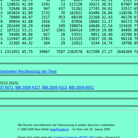
6    4136 36,71      50     61    4025    1703 42,31     2322 57
1  128832 42,09    1591     13  127228   39321 30,91    87907 69
5   52646 39,20     947    437   51262   17745 34,62    33517 65
3  163824 41,89    1732     70  162022   43486 26,84   118536 73
7   70800 44,97    1517    953   68330   22160 32,43    46170 67
9   89854 42,88    1926     72   87856   18683 21,27    69173 78
4  202449 50,29    4166    209  198074   44648 22,54   153426 77
2  107222 53,21    1247   1561  104414   19919 19,08    84495 80
8   54406 49,88     827     28   53551    9851 18,40    43700 81
3  115947 49,07    2781     11  113155   23037 20,36    90118 79
4   22305 44,32     264     29   22012    3244 14,74    18768 85
----------------------------------------------------------------
1 2311052 45,75   39967   7507 2263578  617209 27,27  1646369 72
rbesserten Rechtsschutz der Tiere
2010 2625)
007 6071
,
BBl 2008 4327
,
BBl 2008 4313
,
BBl 2009 6651
Alle Rechte einschliesslich der Übersetzung in andere Sprachen vorbehalten
© 1996-2026
Beat Müller
beat
@
sudd
.
ch
-- Im Netz seit 25. Januar 2005.
Dieser Text steht unter der
Creative Commons (BY-NC-SA)
Lizenz, Version 4.0.