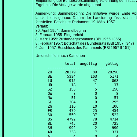
Empfehlung der Bundesversammlung: Ablehnung der Initiati
Ergebnis: Die Vorlage wurde abgelehnt
Anmerkung: Sammelbeginn: Die Initiative wurde Ende
Ap
lanciert; das genaue Datum der Lancierung lässt sich ni
feststellen. Beschluss Parlament:
19. März 1957
.
Verlauf:
30. April 1954
: Sammelbeginn
3. Februar 1955
: Eingereicht
8. März 1955
: Zustandegekommen (BBl 1955 I 365)
8. Februar 1957
: Botschaft des Bundesrats (BBl 1957 I 347)
6. Juni 1957
: Beschluss des Parlaments (BBl 1957 II 151)
Unterschriften nach Kantonen
        total  ungültig    gültig

---------------------------------

ZH      28379        89     28290

BE       5334       163      5171

LU        915        47       868

UR         18         1        17

SZ        155         5       150

OW          8         0         8

NW         51         0        51

GL        304         9       295

ZG        116        10       106

FR        479        25       454

SO        559        37       522

BS       4792        78      4714

BL        745        20       725

SH        992         2       990

AR        338         7       331

AI          4         0         4
