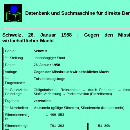
Datenbank und Suchmaschine für direkte De
Schweiz, 26. Januar 1958 : Gegen den Missb
wirtschaftlicher Macht
Gebiet
Schweiz
┗━ Stellung
unabhängiger Staat
Datum
26. Januar 1958
Vorlage
Gegen den Missbrauch wirtschaftlicher Macht
┗━
Entscheidungsfrage
Fragemuster
┗━ Gesetzliche
Obligatorisches Referendum → durch Parlament → bi
Grundlage
Stufe: Verfassung → Partialrevision (Einzelthema)
Ergebnis
verworfen
┗━ Mehrheiten
Volksmehr (gültige Stimmen), Ständemehr (Kantonsmehr)
Stimmberechtig
      1'469'853
te
Stimmbeteiligu
        761'393
    51,80
%