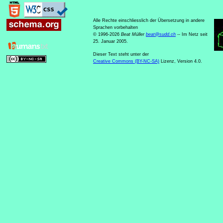
Alle Rechte einschliesslich der Übersetzung in andere
Sprachen vorbehalten
© 1996-2026
Beat Müller
beat
@
sudd
.
ch
-- Im Netz seit
25. Januar 2005.
Dieser Text steht unter der
Creative Commons (BY-NC-SA)
Lizenz, Version 4.0.