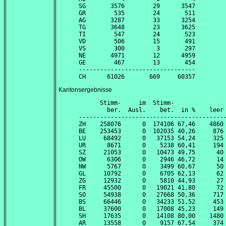
SG       3576        29      3547

GR        535        24       511

AG       3287        33      3254

TG       3648        23      3625

TI        547        24       523

VD        506        15       491

VS        300         3       297

NE       4971        12      4959

GE        467        13       454

---------------------------------

Kantonsergebnisse
      Stimm-     im  Stimm-               
        ber.  Ausl.    bet.  in %    leer 
------------------------------------------
ZH    258076      0  174106 67,46    4860 
BE    253453      0  102035 40,26     876 
LU     68492      0   37153 54,24     325 
UR      8671      0    5238 60,41     194 
SZ     21053      0   10473 49,75      40 
OW      6306      0    2946 46,72      14 
NW      5767      0    3499 60,67      50 
GL     10792      0    6705 62,13      62 
ZG     12932      0    5810 44,93      27 
FR     45500      0   19021 41,80      72 
SO     54938      0   27668 50,36     717 
BS     66446      0   34233 51,52     453 
BL     37600      0   17008 45,23     149 
SH     17635      0   14108 80,00    1480 
AR     13558      0    9157 67,54     374 