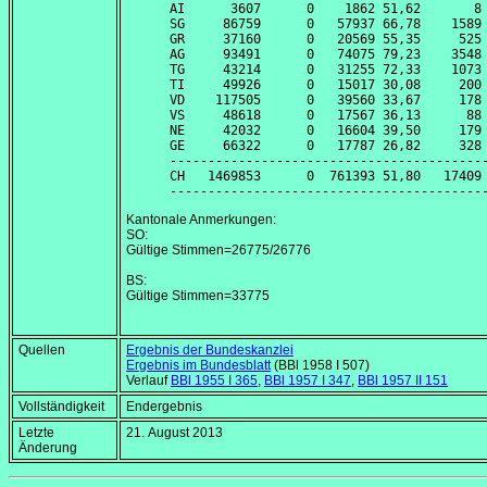
AI      3607      0    1862 51,62       8 
SG     86759      0   57937 66,78    1589 
GR     37160      0   20569 55,35     525 
AG     93491      0   74075 79,23    3548 
TG     43214      0   31255 72,33    1073 
TI     49926      0   15017 30,08     200 
VD    117505      0   39560 33,67     178 
VS     48618      0   17567 36,13      88 
NE     42032      0   16604 39,50     179 
GE     66322      0   17787 26,82     328 
------------------------------------------
CH   1469853      0  761393 51,80   17409 
Kantonale Anmerkungen:
SO:
Gültige Stimmen=26775/26776
BS:
Gültige Stimmen=33775
Quellen
Ergebnis der Bundeskanzlei
Ergebnis im Bundesblatt
(BBl 1958 I 507)
Verlauf
BBl 1955 I 365
,
BBl 1957 I 347
,
BBl 1957 II 151
Vollständigkeit
Endergebnis
Letzte
21. August 2013
Änderung