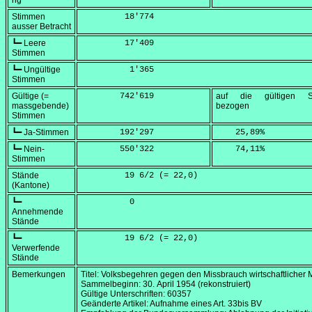
ng
Stimmen
         18'774
ausser Betracht
┗━ Leere
         17'409
Stimmen
┗━ Ungültige
          1'365
Stimmen
Gültige (=
        742'619
auf die gültigen S
massgebende)
bezogen
Stimmen
┗━ Ja-Stimmen
        192'297
    25,89
%
┗━ Nein-
        550'322
    74,11
%
Stimmen
Stände
         19 6/2 (=
 22,0
)
(Kantone)
┗━
          0
Annehmende
Stände
┗━
         19 6/2 (=
 22,0
)
Verwerfende
Stände
Bemerkungen
Titel: Volksbegehren gegen den Missbrauch wirtschaftlicher 
Sammelbeginn:
30. April 1954
(rekonstruiert)
Gültige Unterschriften: 60357
Geänderte Artikel: Aufnahme eines Art. 33bis BV