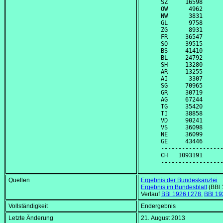
SZ     16598      
OW      4962      
NW      3831      
GL      9758      
ZG      8931      
FR     36547      
SO     39515      
BS     41410      
BL     24792      
SH     13280      
AR     13255      
AI      3307      
SG     70965      
GR     30719      
AG     67244      
TG     35420      
TI     38858      
VD     90241      
VS     36098      
NE     36099      
GE     43446      
------------------
CH   1093191      
Quellen
Ergebnis der Bundeskanzlei
Ergebnis im Bundesblatt
(BBl 
Verlauf
BBl 1926 I 278
,
BBl 192
Vollständigkeit
Endergebnis
Letzte Änderung
21. August 2013