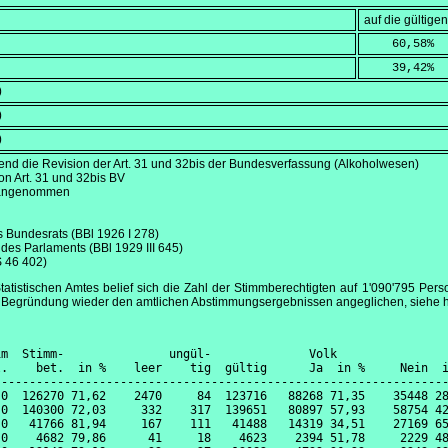
auf die gültig
    60,58
%
    39,42
%
)
)
)
fend die Revision der Art. 31 und 32bis der Bundesverfassung (Alkoholwesen)
on Art. 31 und 32bis BV
e angenommen
es Bundesrats (BBl 1926 I 278)
 des Parlaments (BBl 1929 III 645)
AS 46 402)
istischen Amtes belief sich die Zahl der Stimmberechtigten auf 1'090'795 Perso
Begründung wieder den amtlichen Abstimmungsergebnissen angeglichen, siehe hi
m  Stimm-               ungül-              Volk                
.    bet.  in %    leer    tig  gültig      Ja  in %     Nein  i
----------------------------------------------------------------
0  126270 71,62    2470     84  123716   88268 71,35    35448 28
0  140300 72,03     332    317  139651   80897 57,93    58754 42
0   41766 81,94     167    111   41488   14319 34,51    27169 65
0    4682 79,86      41     18    4623    2394 51,78     2229 48