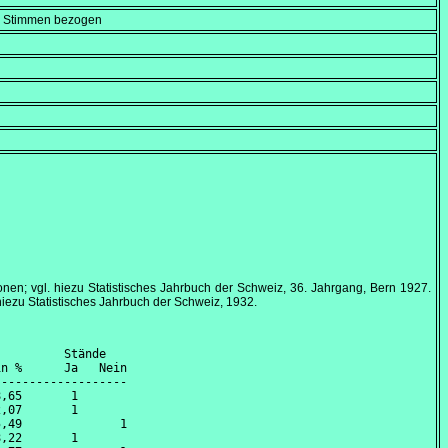
en Stimmen bezogen
nen; vgl. hiezu Statistisches Jahrbuch der Schweiz, 36. Jahrgang, Bern 1927.
ezu Statistisches Jahrbuch der Schweiz, 1932.
         Stände

n %      Ja   Nein

------------------

,65       1       

,07       1       

,49              1

,22       1       
