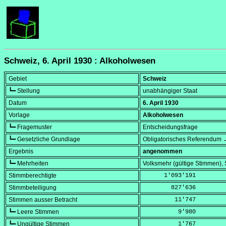
Schweiz, 6. April 1930 : Alkoholwesen
Gebiet
Schweiz
┗━ Stellung
unabhängiger Staat
Datum
6. April 1930
Vorlage
Alkoholwesen
┗━ Fragemuster
Entscheidungsfrage
┗━ Gesetzliche Grundlage
Obligatorisches Referendum →
Ergebnis
angenommen
┗━ Mehrheiten
Volksmehr (gültige Stimmen)
Stimmberechtigte
      1'093'191
Stimmbeteiligung
        827'636
Stimmen ausser Betracht
         11'747
┗━ Leere Stimmen
          9'980
┗━ Ungültige Stimmen
          1'767