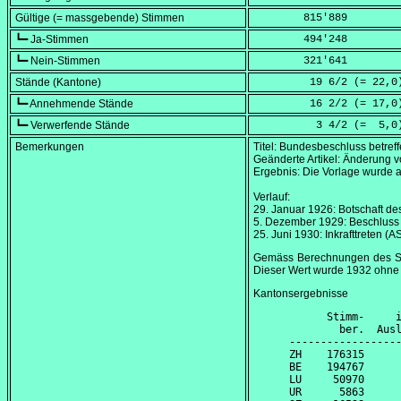
Gültige (= massgebende) Stimmen
        815'889
┗━ Ja-Stimmen
        494'248
┗━ Nein-Stimmen
        321'641
Stände (Kantone)
         19 6/2 (=
 22,0
┗━ Annehmende Stände
         16 2/2 (=
 17,0
┗━ Verwerfende Stände
          3 4/2 (=
  5,0
Bemerkungen
Titel: Bundesbeschluss betref
Geänderte Artikel: Änderung v
Ergebnis: Die Vorlage wurd
Verlauf:
29. Januar 1926
: Botschaft d
5. Dezember 1929
: Beschluss
25. Juni 1930
: Inkrafttreten (
Gemäss Berechnungen des Stat
Dieser Wert wurde 1932 ohne 
Kantonsergebnisse
      Stimm-     i
        ber.  Ausl
------------------
ZH    176315      
BE    194767      
LU     50970      
UR      5863      