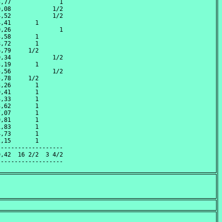
,77              1

,08            1/2

,52            1/2

,41       1       

,26              1

,58       1       

,72       1       

,79     1/2       

,34            1/2

,19       1       

,56            1/2

,78     1/2       

,26       1       

,41       1       

,33       1       

,62       1       

,07       1       

,81       1       

,83       1       

,73       1       

,15       1       

------------------

,42  16 2/2  3 4/2
