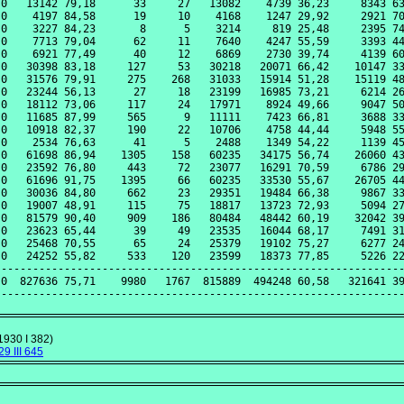
0   13142 79,18      33     27   13082    4739 36,23     8343 63
0    4197 84,58      19     10    4168    1247 29,92     2921 70
0    3227 84,23       8      5    3214     819 25,48     2395 74
0    7713 79,04      62     11    7640    4247 55,59     3393 44
0    6921 77,49      40     12    6869    2730 39,74     4139 60
0   30398 83,18     127     53   30218   20071 66,42    10147 33
0   31576 79,91     275    268   31033   15914 51,28    15119 48
0   23244 56,13      27     18   23199   16985 73,21     6214 26
0   18112 73,06     117     24   17971    8924 49,66     9047 50
0   11685 87,99     565      9   11111    7423 66,81     3688 33
0   10918 82,37     190     22   10706    4758 44,44     5948 55
0    2534 76,63      41      5    2488    1349 54,22     1139 45
0   61698 86,94    1305    158   60235   34175 56,74    26060 43
0   23592 76,80     443     72   23077   16291 70,59     6786 29
0   61696 91,75    1395     66   60235   33530 55,67    26705 44
0   30036 84,80     662     23   29351   19484 66,38     9867 33
0   19007 48,91     115     75   18817   13723 72,93     5094 27
0   81579 90,40     909    186   80484   48442 60,19    32042 39
0   23623 65,44      39     49   23535   16044 68,17     7491 31
0   25468 70,55      65     24   25379   19102 75,27     6277 24
0   24252 55,82     533    120   23599   18373 77,85     5226 22
----------------------------------------------------------------
0  827636 75,71    9980   1767  815889  494248 60,58   321641 39
1930 I 382)
9 III 645