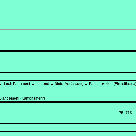
 durch Parlament → bindend → Stufe: Verfassung → Partialrevision (Einzelthema
, Ständemehr (Kantonsmehr)
    75,71
%