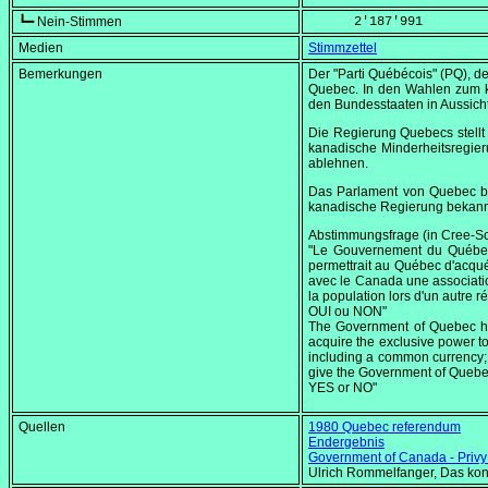
┗━ Nein-Stimmen
      2'187'991
Medien
Stimmzettel
Bemerkungen
Der
"Parti Québécois"
(PQ), de
Quebec. In den Wahlen zum 
den Bundesstaaten in Aussicht
Die Regierung Quebecs stellt
kanadische Minderheitsregier
ablehnen.
Das Parlament von Quebec be
kanadische Regierung bekannt
Abstimmungsfrage (in Cree-Schr
"Le Gouvernement du Québec a
permettrait au Québec d'acquér
avec le Canada une associatio
la population lors d'un autr
OUI ou NON"
The Government of Quebec has
acquire the exclusive power to
including a common currency; n
give the Government of Queb
YES or NO"
Quellen
1980 Quebec referendum
Endergebnis
Government of Canada - Privy 
Ulrich Rommelfanger, Das kons