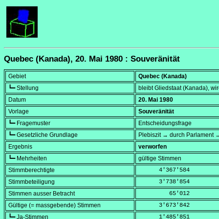
Quebec (Kanada), 20. Mai 1980 : Souveränität
Gebiet
Quebec (Kanada)
┗━ Stellung
bleibt Gliedstaat (Kanada), wi
Datum
20. Mai 1980
Vorlage
Souveränität
┗━ Fragemuster
Entscheidungsfrage
┗━ Gesetzliche Grundlage
Plebiszit → durch Parlament 
Ergebnis
verworfen
┗━ Mehrheiten
gültige Stimmen
Stimmberechtigte
      4'367'584
Stimmbeteiligung
      3'738'854
Stimmen ausser Betracht
         65'012
Gültige (= massgebende) Stimmen
      3'673'842
┗━ Ja-Stimmen
      1'485'851