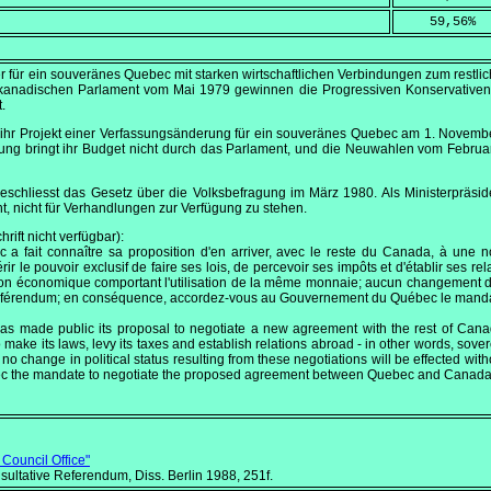
    59,56
%
r für ein souveränes Quebec mit starken wirtschaftlichen Verbindungen zum restlic
kanadischen Parlament vom
Mai 1979
gewinnen die Progressiven Konservativen z
.
 ihr Projekt einer Verfassungsänderung für ein souveränes Quebec am
1. Novemb
ung bringt ihr Budget nicht durch das Parlament, und die Neuwahlen vom
Februa
schliesst das Gesetz über die Volksbefragung im März 1980. Als Ministerpräsi
, nicht für Verhandlungen zur Verfügung zu stehen.
ift nicht verfügbar):
 fait connaître sa proposition d'en arriver, avec le reste du Canada, à une nou
ir le pouvoir exclusif de faire ses lois, de percevoir ses impôts et d'établir ses re
n économique comportant l'utilisation de la même monnaie; aucun changement de st
e référendum; en conséquence, accordez-vous au Gouvernement du Québec le manda
 made public its proposal to negotiate a new agreement with the rest of Canad
 make its laws, levy its taxes and establish relations abroad - in other words, so
o change in political status resulting from these negotiations will be effected wi
ec the mandate to negotiate the proposed agreement between Quebec and Canad
Council Office"
ultative Referendum, Diss. Berlin 1988, 251f.