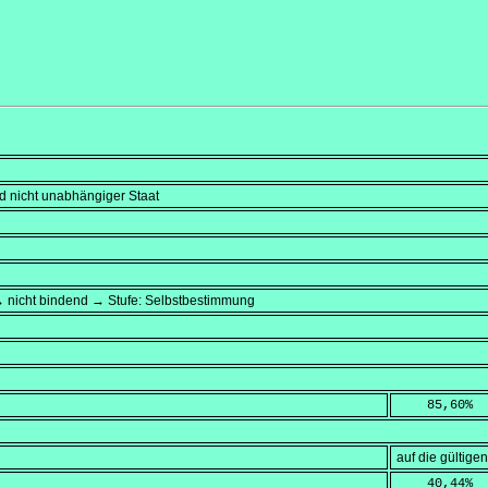
rd nicht unabhängiger Staat
→ nicht bindend → Stufe: Selbstbestimmung
    85,60
%
auf die gültig
    40,44
%