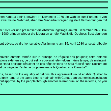
hen Kanada eintritt, gewinnt im
November 1976
die Wahlen zum Parlament von
war keine Mehrheit, aber ihre Minderheitsregierung stellt Verhandlungen mit
er 1979
vor und präsentiert die Abstimmungsfrage am
20. Dezember 1979
. Die
r 1980
bringen wieder die Liberalen an die Macht, die Quebecs Bestrebungen
dent Lévesque die konsultative Abstimmung am
15. April 1980
ansetzt, gibt die
velle entente fondée sur le principe de l'égalité des peuples; cette entente
lations extérieures, ce qui est la souveraineté - et, en même temps, de maintenir
atut politique résultant de ces négociations ne sera réalisé sans l'accord de
t de négocier l'entente proposée entre le Québec et le Canada?
a, based on the equality of nations; this agreement would enable Quebec to
vereignty - and at the same time to maintain with Canada an economic association
thout approval by the people through another referendum; on these terms, do you
a?