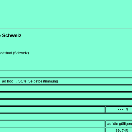
ie Schweiz
liedstaat (Schweiz)
→ ad hoc → Stufe: Selbstbestimmung
     --- %
auf die gültig
    80,74
%