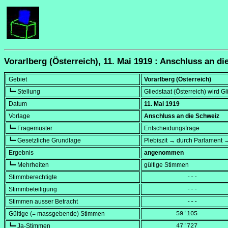
Vorarlberg (Österreich), 11. Mai 1919 : Anschluss an d
Gebiet
Vorarlberg (Österreich)
┗━ Stellung
Gliedstaat (Österreich) wird G
Datum
11. Mai 1919
Vorlage
Anschluss an die Schweiz
┗━ Fragemuster
Entscheidungsfrage
┗━ Gesetzliche Grundlage
Plebiszit → durch Parlament 
Ergebnis
angenommen
┗━ Mehrheiten
gültige Stimmen
Stimmberechtigte
            ---
Stimmbeteiligung
            ---
Stimmen ausser Betracht
            ---
Gültige (= massgebende) Stimmen
         59'105
┗━ Ja-Stimmen
         47'727