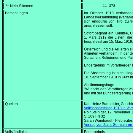
┗━ Nein-Stimmen
         11'378
Bemerkungen
Im
Oktober 1918
verhandeln
Landesversammlung (Parlame
sich endgültig von Tirol zu 
anschliessen soll.
Sofort beginnt ein Komitee, 
1. März 1919
die Listen, di
beschliesst am
15. März 1919
Österreich und die Alliierten
Alliierten verhandeln. In der 
Sprachen, Religionen und Par
Endergebnis im Vorarlberger 
Die Abstimmung ist nicht ille
10. September 1919
in Kraft tri
Abstimmungsfrage:
"Wünscht das Vorarlberger Vo
und mit der Bundesregierung 
Quellen
Karl Heinz Burmeister, Geschi
Volksabstimmung 1919 in Vora
Rolf Steiniger, 12. November 
S. 109 FN 32
Sarah Wambaugh,
Plebiscite
Vertrag von Saint-Germain-en
Vollständigkeit
Endergebnis