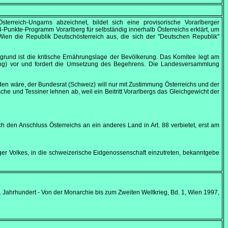
terreich-Ungarns abzeichnet, bildet sich eine provisorische Vorarlberger
-Punkte-Programm Vorarlberg für selbständig innerhalb Österreichs erklärt, um
Wien die Republik Deutschösterreich aus, die sich der "Deutschen Republik"
tgrund ist die kritische Ernährungslage der Bevölkerung. Das Komitee legt am
ung) vor und fordert die Umsetzung des Begehrens. Die Landesversammlung
orden wäre, der Bundesrat (Schweiz) will nur mit Zustimmung Österreichs und der
che und Tessiner lehnen ab, weil ein Beitritt Vorarlbergs das Gleichgewicht der
ch den Anschluss Österreichs an ein anderes Land in Art. 88 verbietet, erst am
ger Volkes, in die schweizerische Eidgenossenschaft einzutreten, bekanntgebe
. Jahrhundert - Von der Monarchie bis zum Zweiten Weltkrieg, Bd. 1, Wien 1997,