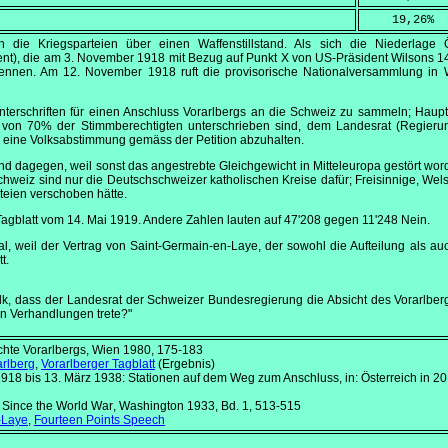
    19,26
%
 die Kriegsparteien über einen Waffenstillstand. Als sich die Niederlage Ös
nt), die am
3. November 1918
mit Bezug auf Punkt X von US-Präsident Wilsons 14
trennen. Am
12. November 1918
ruft die provisorische Nationalversammlung in 
Unterschriften für einen Anschluss Vorarlbergs an die Schweiz zu sammeln; Haup
e von 70% der Stimmberechtigten unterschrieben sind, dem Landesrat (Regier
, eine Volksabstimmung gemäss der Petition abzuhalten.
 sind dagegen, weil sonst das angestrebte Gleichgewicht in Mitteleuropa gestört w
Schweiz sind nur die Deutschschweizer katholischen Kreise dafür; Freisinnige, Wels
teien verschoben hätte.
Tagblatt vom
14. Mai 1919
. Andere Zahlen lauten auf 47'208 gegen 11'248 Nein.
gal, weil der Vertrag von Saint-Germain-en-Laye, der sowohl die Aufteilung als au
tt.
lk, dass der Landesrat der Schweizer Bundesregierung die Absicht des Vorarlber
in Verhandlungen trete?"
chte Vorarlbergs, Wien 1980, 175-183
rlberg
,
Vorarlberger Tagblatt
(Ergebnis)
1918 bis 13. März 1938: Stationen auf dem Weg zum Anschluss, in: Österreich in 20
s Since the World War
, Washington 1933, Bd. 1, 513-515
-Laye
,
Fourteen Points Speech