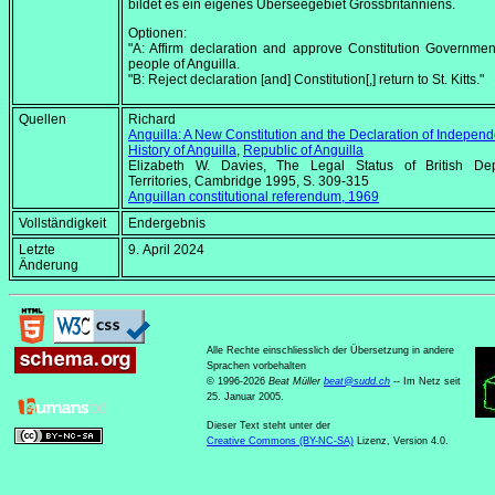
bildet es ein eigenes Überseegebiet Grossbritanniens.
Optionen:
"A: Affirm declaration and approve Constitution Governmen
people of Anguilla.
"B: Reject declaration [and] Constitution[,] return to St. Kitts."
Quellen
Richard Nolt
Anguilla: A New Constitution and the Declaration of Indepen
History of Anguilla
,
Republic of Anguilla
Elizabeth W. Davies,
The Legal Status of British De
Territories
, Cambridge 1995, S. 309-315
Anguillan constitutional referendum, 1969
Vollständigkeit
Endergebnis
Letzte
9. April 2024
Änderung
Alle Rechte einschliesslich der Übersetzung in andere
Sprachen vorbehalten
© 1996-2026
Beat Müller
beat
@
sudd
.
ch
-- Im Netz seit
25. Januar 2005.
Dieser Text steht unter der
Creative Commons (BY-NC-SA)
Lizenz, Version 4.0.