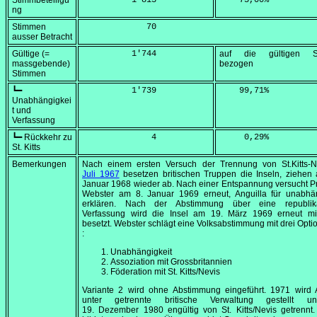
Stimmbeteiligu
          1'813
    75,00
%
ng
Stimmen
             70
ausser Betracht
Gültige (=
          1'744
auf die gültigen S
massgebende)
bezogen
Stimmen
┗━
          1'739
    99,71
%
Unabhängigkei
t und
Verfassung
┗━ Rückkehr zu
              4
     0,29
%
St. Kitts
Bemerkungen
Nach einem ersten Versuch der Trennung von St.Kitts-N
Juli 1967
besetzen britischen Truppen die Inseln, ziehen
Januar 1968
wieder ab. Nach einer Entspannung versucht P
Webster am
8. Januar 1969
erneut, Anguilla für unabhä
erklären. Nach der Abstimmung über eine republik
Verfassung wird die Insel am
19. März 1969
erneut mil
besetzt. Webster schlägt eine Volksabstimmung mit drei Opti
:
Unabhängigkeit
Assoziation mit Grossbritannien
Föderation mit St. Kitts/Nevis
Variante 2 wird ohne Abstimmung eingeführt. 1971 wird A
unter getrennte britische Verwaltung gestellt 
19. Dezember 1980
engültig von St. Kitts/Nevis getrennt.