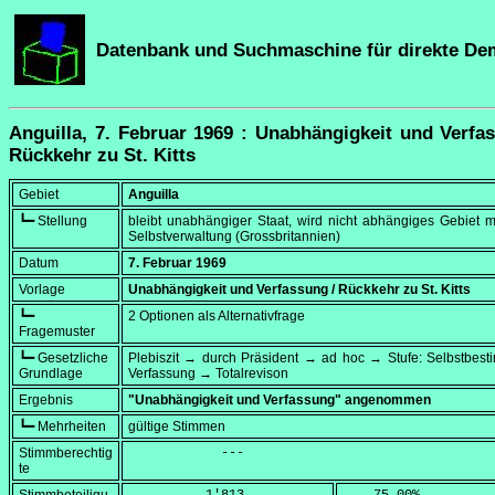
Datenbank und Suchmaschine für direkte De
Anguilla, 7. Februar 1969 : Unabhängigkeit und Verfa
Rückkehr zu St. Kitts
Gebiet
Anguilla
┗━ Stellung
bleibt unabhängiger Staat, wird nicht abhängiges Gebiet mi
Selbstverwaltung (Grossbritannien)
Datum
7. Februar 1969
Vorlage
Unabhängigkeit und Verfassung / Rückkehr zu St. Kitts
┗━
2 Optionen als Alternativfrage
Fragemuster
┗━ Gesetzliche
Plebiszit → durch Präsident → ad hoc → Stufe: Selbstbes
Grundlage
Verfassung → Totalrevison
Ergebnis
"Unabhängigkeit und Verfassung" angenommen
┗━ Mehrheiten
gültige Stimmen
Stimmberechtig
            ---
te