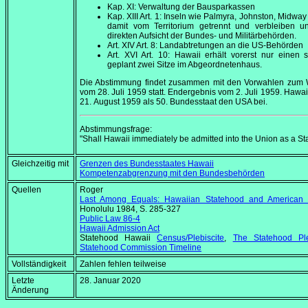
Kap. XI: Verwaltung der Bausparkassen
Kap. XIII Art. 1: Inseln wie Palmyra, Johnston, Midwa
damit vom Territorium getrennt und verbleiben un
direkten Aufsicht der Bundes- und Militärbehörden.
Art. XIV Art. 8: Landabtretungen an die US-Behörden
Art. XVI Art. 10: Hawaii erhält vorerst nur einen s
geplant zwei Sitze im Abgeordnetenhaus.
Die Abstimmung findet zusammen mit den Vorwahlen zum 
vom
28. Juli 1959
statt. Endergebnis vom
2. Juli 1959
. Hawaii
21. August 1959
als 50. Bundesstaat den USA bei.
Abstimmungsfrage:
"Shall Hawaii immediately be admitted into the Union as a St
Gleichzeitig mit
Grenzen des Bundesstaates Hawaii
Kompetenzabgrenzung mit den Bundesbehörden
Quellen
Roger Bel
Last Among Equals: Hawaiian Statehood and American P
Honolulu 1984, S. 285-327
Public Law 86-4
Hawaii Admission Act
Statehood Hawaii
Census/Plebiscite
,
The Statehood Ple
Statehood Commission Timeline
Vollständigkeit
Zahlen fehlen teilweise
Letzte
28. Januar 2020
Änderung