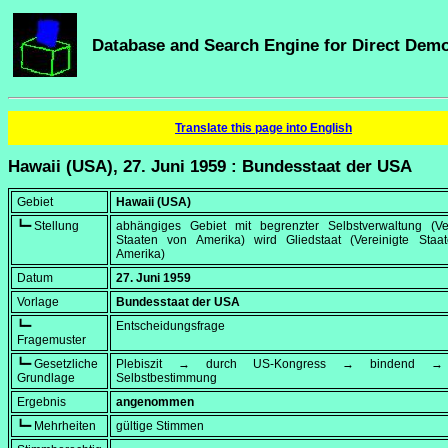
Database and Search Engine for Direct Dem
Translate this page into English
Hawaii (USA), 27. Juni 1959 : Bundesstaat der USA
Gebiet
Hawaii (USA)
┗━ Stellung
abhängiges Gebiet mit begrenzter Selbstverwaltung (Ver
Staaten von Amerika) wird Gliedstaat (Vereinigte Staa
Amerika)
Datum
27. Juni 1959
Vorlage
Bundesstaat der USA
┗━
Entscheidungsfrage
Fragemuster
┗━ Gesetzliche
Plebiszit → durch US-Kongress → bindend → 
Grundlage
Selbstbestimmung
Ergebnis
angenommen
┗━ Mehrheiten
gültige Stimmen