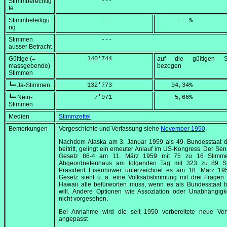
Stimmberechtig
            ---
te
Stimmbeteiligu
            ---
     --- %
ng
Stimmen
            ---
ausser Betracht
Gültige (=
        140'744
auf die gültigen S
massgebende)
bezogen
Stimmen
┗━ Ja-Stimmen
        132'773
    94,34
%
┗━ Nein-
          7'971
     5,66
%
Stimmen
Medien
Stimmzettel
Bemerkungen
Vorgeschichte und Verfassung siehe
November 1950
.
Nachdem Alaska am
3. Januar 1959
als 49. Bundesstaat 
beitritt, gelingt ein erneuter Anlauf im US-Kongress. Der Senat
Gesetz 86-4 am
11. März 1959
mit 75 zu 16 Stimme
Abgeordnetenhaus am folgenden Tag mit 323 zu 89 S
Präsident Eisenhower unterzeichnet es am
18. März 19
Gesetz sieht u. a. eine Volksabstimmung mit drei Fragen 
Hawaii alle befürworten muss, wenn es als Bundesstaat b
will. Andere Optionen wie Assoziation oder Unabhängigke
nicht vorgesehen.
Bei Annahme wird die seit 1950 vorbereitete neue Ver
angepasst