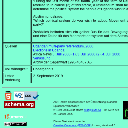
"During the last month of the fourth year of the term of Pa
referred to in clause (2) of this article, a referendum shall b
determine the political system the people of Uganda wish to a
Abstimmungsfrage:
"Which political system do you wish to adopt, Movement o
party?"
Zusätzlich befinden sich ein gelber Bus für das Bewegun
und eine Taube für das Mehrparteienssystem auf dem Stimmz
Quellen
Ugandan multi-party referendum, 2000
Elections in Uganda
Africa News
3. Juli 2000
(1)
,
3. Juli 2000
(2)
,
4. Juli 2000
Verfassung
Archiv der Gegenwart 1995 40487.A5
Vollständigkeit
Endergebnis
Letzte
2. September 2019
Änderung
Alle Rechte einschliesslich der Übersetzung in andere
Sprachen vorbehalten
© 1996-2026
Beat Müller
beat
@
sudd
.
ch
-- Im Netz seit
25. Januar 2005.
Dieser Text steht unter der
Creative Commons (BY-NC-SA)
Lizenz, Version 4.0.