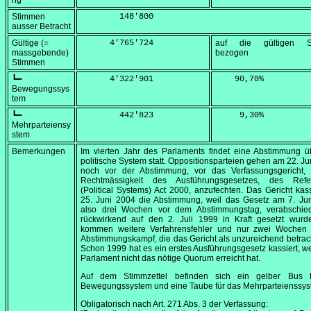
ng
Stimmen
        148'800
ausser Betracht
Gültige (=
      4'765'724
auf die gültigen S
massgebende)
bezogen
Stimmen
┗━
      4'322'901
    90,70
%
Bewegungssys
tem
┗━
        442'823
     9,30
%
Mehrparteiensy
stem
Bemerkungen
Im vierten Jahr des Parlaments findet eine Abstimmung ü
politische System statt. Oppositionsparteien gehen am
22. Ju
noch vor der Abstimmung, vor das Verfassungsgericht,
Rechtmässigkeit des Ausführungsgesetzes, des
Ref
(Political Systems) Act 2000
, anzufechten. Das Gericht kas
25. Juni 2004
die Abstimmung, weil das Gesetz am
7. Ju
also drei Wochen vor dem Abstimmungstag, verabschie
rückwirkend auf den
2. Juli 1999
in Kraft gesetzt wurd
kommen weitere Verfahrensfehler und nur zwei Wochen 
Abstimmungskampf, die das Gericht als unzureichend betrach
Schon 1999 hat es ein erstes Ausführungsgesetz kassiert, we
Parlament nicht das nötige Quorum erreicht hat.
Auf dem Stimmzettel befinden sich ein gelber Bus 
Bewegungssystem und eine Taube für das Mehrparteienssys
Obligatorisch nach Art. 271 Abs. 3 der Verfassung: