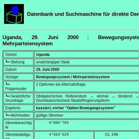
Datenbank und Suchmaschine für direkte De
Uganda, 29. Juni 2000 : Bewegungssys
Mehrparteiensystem
Gebiet
Uganda
┗━ Stellung
unabhängiger Staat
Datum
29. Juni 2000
Vorlage
Bewegungssystem / Mehrparteiensystem
┗━
2 Optionen als Alternativfrage
Fragemuster
┗━ Gesetzliche
Obligatorisches Referendum → einmal → bindend →
Grundlage
Grundsatzentscheid Staats/Regierungsform
Ergebnis
kassiert, vorher "Option Bewegungssystem"
┗━ Mehrheiten
gültige Stimmen
Stimmberechtig
      9'609'703
te
Stimmbeteiligu
      4'914'524
    51,14
%