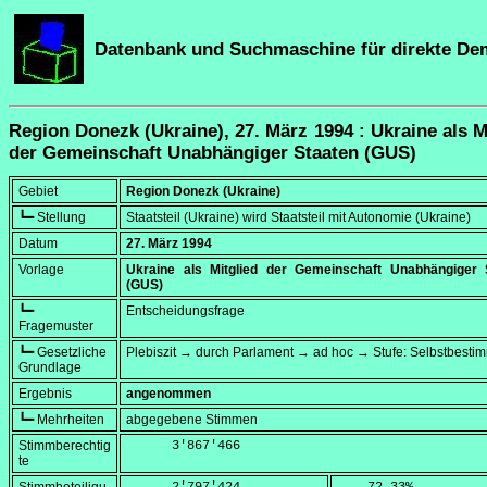
Datenbank und Suchmaschine für direkte De
Region Donezk (Ukraine), 27. März 1994 : Ukraine als M
der Gemeinschaft Unabhängiger Staaten (GUS)
Gebiet
Region Donezk (Ukraine)
┗━ Stellung
Staatsteil (Ukraine) wird Staatsteil mit Autonomie (Ukraine)
Datum
27. März 1994
Vorlage
Ukraine als Mitglied der Gemeinschaft Unabhängiger 
(GUS)
┗━
Entscheidungsfrage
Fragemuster
┗━ Gesetzliche
Plebiszit → durch Parlament → ad hoc → Stufe: Selbstbest
Grundlage
Ergebnis
angenommen
┗━ Mehrheiten
abgegebene Stimmen
Stimmberechtig
      3'867'466
te