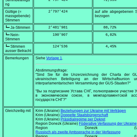
Stimmbeteiligu
      2'797'424
    72,33
%
ng
Gültige (=
      2'797'424
auf alle abgegebenen 
massgebende)
bezogen
Stimmen
┗━ Ja-Stimmen
      2'481'981
    88,72
%
┗━ Nein-
        190'907
     6,82
%
Stimmen
┗━ Stimmen
        124'536
     4,45
%
ausser Betracht
Bemerkungen
Siehe
Vorlage 1
.
Abstimmungsfrage:
"Sind Sie für die Unzerzeichnung der Charta der G
ukrainischen Beteiligung an der Wirtschaftsunion 
interparlamentarischen Versammlung der GUS-Staaten?"
"Вы за подписание Устава СНГ, полноправное участие 
в экономическом союзе, в межпарламентской асс
государств СНГ?"
Gleichzeitig mit
Krim (Ukraine)
Beziehungen zur Ukraine mit Verträgen
Krim (Ukraine)
Doppelte Staatsbürgerschaft
Krim (Ukraine)
Präsidialregime per Dekret
Region Donezk (Ukraine)
Föderative Verfassung der Ukraine
Region Donezk (Ukrai
Russisch als zweite Amtssprache in der Verfassung
Region Donezk (Ukrai