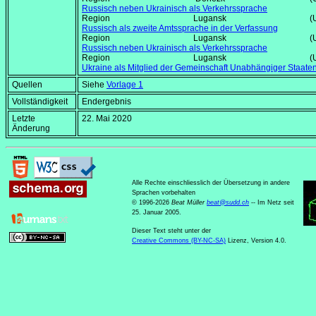
Russisch neben Ukrainisch als Verkehrssprache
Region Lugansk (Ukrai
Russisch als zweite Amtssprache in der Verfassung
Region Lugansk (Ukrai
Russisch neben Ukrainisch als Verkehrssprache
Region Lugansk (Ukrai
Ukraine als Mitglied der Gemeinschaft Unabhängiger Staate
Quellen
Siehe
Vorlage 1
Vollständigkeit
Endergebnis
Letzte
22. Mai 2020
Änderung
Alle Rechte einschliesslich der Übersetzung in andere
Sprachen vorbehalten
© 1996-2026
Beat Müller
beat
@
sudd
.
ch
-- Im Netz seit
25. Januar 2005.
Dieser Text steht unter der
Creative Commons (BY-NC-SA)
Lizenz, Version 4.0.