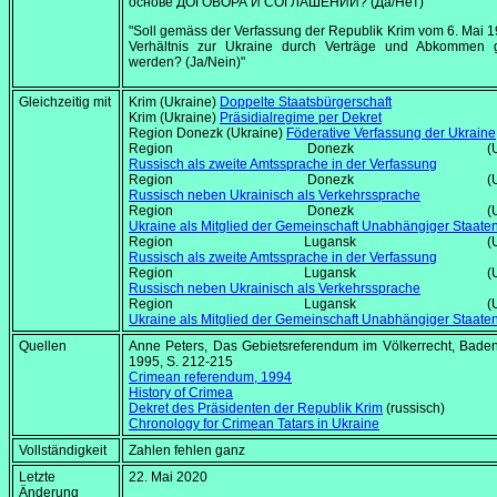
основе ДОГОВОРА И СОГЛАШЕНИЙ? (Да/Нет)"
"Soll gemäss der Verfassung der Republik Krim vom 6.
Mai 1
Verhältnis zur Ukraine durch Verträge und Abkommen g
werden? (Ja/Nein)"
Gleichzeitig mit
Krim (Ukraine)
Doppelte Staatsbürgerschaft
Krim (Ukraine)
Präsidialregime per Dekret
Region Donezk (Ukraine)
Föderative Verfassung der Ukraine
Region Donezk (Ukrai
Russisch als zweite Amtssprache in der Verfassung
Region Donezk (Ukrai
Russisch neben Ukrainisch als Verkehrssprache
Region Donezk (Ukrai
Ukraine als Mitglied der Gemeinschaft Unabhängiger Staate
Region Lugansk (Ukrai
Russisch als zweite Amtssprache in der Verfassung
Region Lugansk (Ukrai
Russisch neben Ukrainisch als Verkehrssprache
Region Lugansk (Ukrai
Ukraine als Mitglied der Gemeinschaft Unabhängiger Staate
Quellen
Anne Peters, Das Gebietsreferendum im Völkerrecht, Bade
1995, S. 212-215
Crimean referendum, 1994
History of Crimea
Dekret des Präsidenten der Republik Krim
(russisch)
Chronology for Crimean Tatars in Ukraine
Vollständigkeit
Zahlen fehlen ganz
Letzte
22. Mai 2020
Änderung