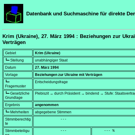
Datenbank und Suchmaschine für direkte De
Krim (Ukraine), 27. März 1994 : Beziehungen zur Ukra
Verträgen
Gebiet
Krim (Ukraine)
┗━ Stellung
unabhängiger Staat
Datum
27. März 1994
Vorlage
Beziehungen zur Ukraine mit Verträgen
┗━
Entscheidungsfrage
Fragemuster
┗━ Gesetzliche
Plebiszit → durch Präsident → bindend → Stufe: Staatsvertra
Grundlage
Ergebnis
angenommen
┗━ Mehrheiten
abgegebene Stimmen
Stimmberechtig
            ---
te
Stimmbeteiligu
            ---
     --- %