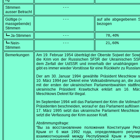
ng
Stimmen
            ---
ausser Betracht
Gültige (=
            ---
auf alle abgegebenen 
massgebende)
bezogen
Stimmen
┗━ Ja-Stimmen
            ---
    78,40
%
┗━ Nein-
            ---
    21,60
%
Stimmen
Bemerkungen
Am
19. Februar 1954
überträgt der Oberste Sojwet der Sow
die Krim von der Russischen SFSR der Ukrainischen SS
dem Zerfall der UdSSR und innerhalb der unabhängigen 
gibt es immer wieder Vorstösse für eine Rückkehr zu Russlan
Der am
30. Januar 1994
gewählte Präsident Meschkow s
10. März 1994
per Dekret eine Volksabstimmung an, die z
mit der ersten der ukrainischen Parlamentswahlen stattfin
ukrainische Präsident Krawtschuk erklärt am
16. Mär
Meschkows Dekret für illegal.
Im
September 1994
will das Parlament der Krim die Vollmac
Präsidenten beschneiden, worauf er das Parlament auflösen 
17. März 1995
setzt das ukrainische Parlament Meschkow
setzt die Verfassung der Krim ausser Kraft.
Abstimmungsfrage:
"Вы за восстановление положения Конституции Рес
Крым от 6 мая 1992 года, определявшего регулир
взаимоотношений между Республикой Крым и Украи