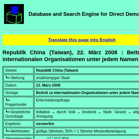
Database and Search Engine for Direct Dem
Translate this page into English
Republik China (Taiwan), 22. März 2008 : Beitr
internationalen Organisationen unter jedem Namen
Gebiet
Republik China (Taiwan)
┗━ Stellung
unabhängiger Staat
Datum
22. März 2008
Vorlage
Beitritt zu internationalen Organisationen unter jedem Na
┗━
Entscheidungsfrage
Fragemuster
┗━ Gesetzliche
Initiative → durch Volk → bindend → Stufe: Gesetz → all
Grundlage
Anregung
Ergebnis
verworfen
┗━ Mehrheiten
gültige Stimmen, 50% + 1 Stimme Mindestbeteiligung
Stimmberechtig
     17'313'854