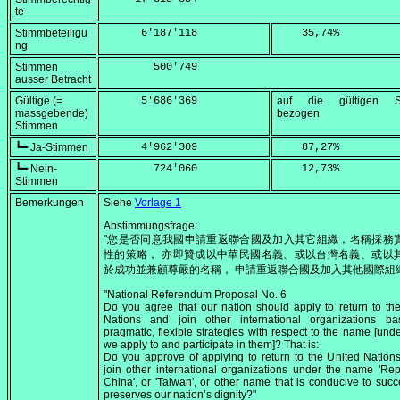
te
Stimmbeteiligu
      6'187'118
    35,74
%
ng
Stimmen
        500'749
ausser Betracht
Gültige (=
      5'686'369
auf die gültigen S
massgebende)
bezogen
Stimmen
┗━ Ja-Stimmen
      4'962'309
    87,27
%
┗━ Nein-
        724'060
    12,73
%
Stimmen
Bemerkungen
Siehe
Vorlage 1
Abstimmungsfrage:
"您是否同意我國申請重返聯合國及加入其它組織，名稱採務
性的策略， 亦即贊成以中華民國名義、或以台灣名義、或以
於成功並兼顧尊嚴的名稱， 申請重返聯合國及加入其他國際組
"National Referendum Proposal No. 6
Do you agree that our nation should apply to return to th
Nations and join other international organizations b
pragmatic, flexible strategies with respect to the name [und
we apply to and participate in them]? That is:
Do you approve of applying to return to the United Nation
join other international organizations under the name 'Rep
China', or 'Taiwan', or other name that is conducive to suc
preserves our nation’s dignity?"