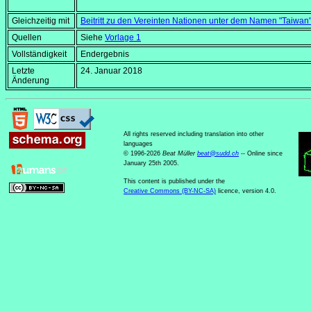
Gleichzeitig mit
Beitritt zu den Vereinten Nationen unter dem Namen "Taiwan
Quellen
Siehe
Vorlage 1
Vollständigkeit
Endergebnis
Letzte
24. Januar 2018
Änderung
All rights reserved including translation into other
languages
© 1996-2026
Beat Müller
beat
@
sudd
.
ch
-- Online since
January 25th 2005.
This content is published under the
Creative Commons (BY-NC-SA)
licence, version 4.0.