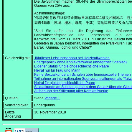
Die Ja-Stimmen machen 39,44% der Stimmberechtigten be
Quorum von 25% aus.
Abstimmungsfrage:
"你是否同意政府維持禁止開放日本福島311核災相關地區，包
周遭4縣市（茨城、櫪木、群馬、千葉） 等地區農產品及食品進
"Sind Sie dafür, dass die Regierung das Einfuhrver
Landwirtschaftsprodukte und Lebensmittel aus d
Kernkraftunfall vom 11. März 2011 in Fukushima Daiichi bet
Gebieten in Japan beibehält, inbegriffen die Präfekturen Fu
Baraki, Gunma, Tochigi und Chiba?"
Gleichzeitig mit
Jährlicher Leistungsabbau bei Heizkraftwerken
Energiepolitik ohne Kohlekraftwerke (inbegriffen Shen'ao)
Eigener Status für gleichgeschlechtliche Paare
Heirat nur für Frau und Mann
Keine Sexualkunde an Schulen über homosexuelle Themen
Teilnahme an internationalen Sportveranstaltungen als "Taiw
Heirat für gleichgeschlechtliche Paare
Sexualkunde an Schulen gemäss dem Gesetz über die Gleich
Aufhebung der Stillegung aller Kernkraftwerke
Quellen
Siehe
Vorlage 1
Vollständigkeit
Endergebnis
Letzte
30. November 2018
Änderung