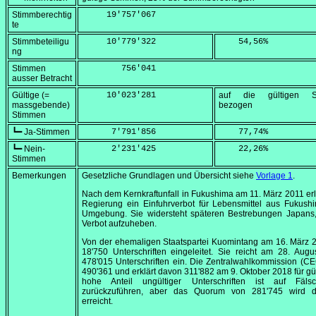
Stimmberechtig
     19'757'067
te
Stimmbeteiligu
     10'779'322
    54,56
%
ng
Stimmen
        756'041
ausser Betracht
Gültige (=
     10'023'281
auf die gültigen S
massgebende)
bezogen
Stimmen
┗━ Ja-Stimmen
      7'791'856
    77,74
%
┗━ Nein-
      2'231'425
    22,26
%
Stimmen
Bemerkungen
Gesetzliche Grundlagen und Übersicht siehe
Vorlage 1
.
Nach dem Kernkraftunfall in Fukushima am
11. März 2011
erl
Regierung ein Einfuhrverbot für Lebensmittel aus Fukush
Umgebung. Sie widersteht späteren Bestrebungen Japans,
Verbot aufzuheben.
Von der ehemaligen Staatspartei Kuomintang am
16. März 
18'750 Unterschriften eingeleitet. Sie reicht am
28. Augu
478'015 Unterschriften ein. Die Zentralwahlkommission (CE
490'361 und erklärt davon 311'882 am
9. Oktober 2018
für gü
hohe Anteil ungültiger Unterschriften ist auf Fäls
zurückzuführen, aber das Quorum von 281'745 wird 
erreicht.