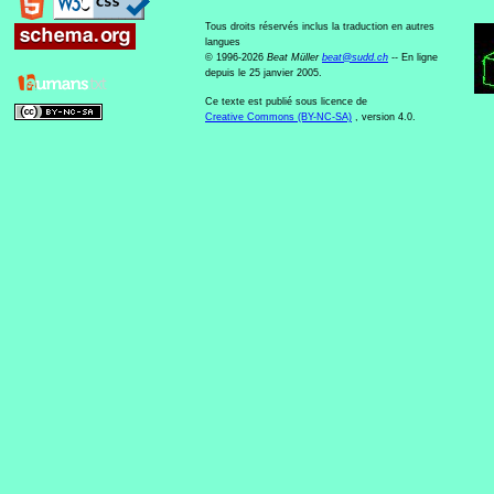
Tous droits réservés inclus la traduction en autres
langues
© 1996-2026
Beat Müller
beat
@
sudd
.
ch
-- En ligne
depuis le 25 janvier 2005.
Ce texte est publié sous licence de
Creative Commons (BY-NC-SA)
, version 4.0.