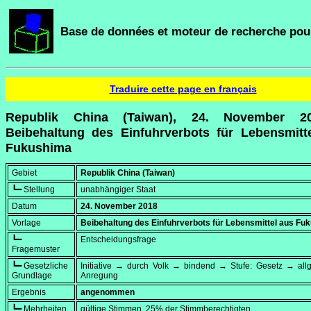
Base de données et moteur de recherche pour
Traduire cette page en français
Republik China (Taiwan), 24. November 2
Beibehaltung des Einfuhrverbots für Lebensmitt
Fukushima
Gebiet
Republik China (Taiwan)
┗━ Stellung
unabhängiger Staat
Datum
24. November 2018
Vorlage
Beibehaltung des Einfuhrverbots für Lebensmittel aus Fu
┗━
Entscheidungsfrage
Fragemuster
┗━ Gesetzliche
Initiative → durch Volk → bindend → Stufe: Gesetz → all
Grundlage
Anregung
Ergebnis
angenommen
┗━ Mehrheiten
gültige Stimmen, 25% der Stimmberechtigten