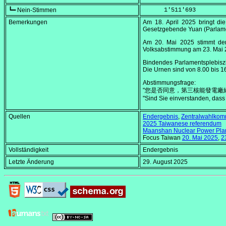
┗━ Nein-Stimmen
      1'511'693
Bemerkungen
Am
18. April 2025
bringt di
Gesetzgebende Yuan (Parlame
Am
20. Mai 2025
stimmt der
Volksabstimmung am
23. Mai
Bindendes Parlamentsplebisz
Die Urnen sind von
8.00
bis
1
Abstimmungsfrage:
"您是否同意，第三核能發電廠
"Sind Sie einverstanden, dass
Quellen
Endergebnis
,
Zentralwahlkom
2025 Taiwanese referendum
Maanshan Nuclear Power Pla
Focus Taiwan
20. Mai 2025
,
2
Vollständigkeit
Endergebnis
Letzte Änderung
29. August 2025