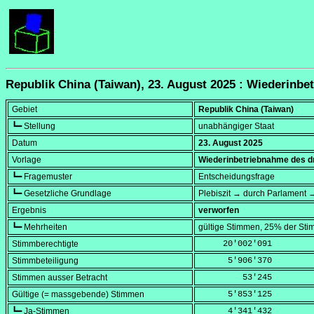
Republik China (Taiwan), 23. August 2025 : Wiederinbe
Gebiet
Republik China (Taiwan)
┗━ Stellung
unabhängiger Staat
Datum
23. August 2025
Vorlage
Wiederinbetriebnahme des d
┗━ Fragemuster
Entscheidungsfrage
┗━ Gesetzliche Grundlage
Plebiszit → durch Parlament 
Ergebnis
verworfen
┗━ Mehrheiten
gültige Stimmen, 25% der Sti
Stimmberechtigte
     20'002'091
Stimmbeteiligung
      5'906'370
Stimmen ausser Betracht
         53'245
Gültige (= massgebende) Stimmen
      5'853'125
┗━ Ja-Stimmen
      4'341'432