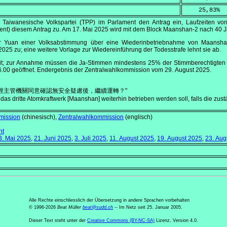
    25,83
%
e Taiwanesische Volkspartei (TPP) im Parlament den Antrag ein, Laufzeiten 
nt) diesem Antrag zu. Am
17. Mai 2025
wird mit dem Block Maanshan-2 nach 40 Jah
 Yuan einer Volksabstimmung über eine Wiederinbetriebnahme von Maanshan
 2025
zu; eine weitere Vorlage zur Wiedereinführung der Todesstrafe lehnt sie ab.
it; zur Annahme müssen die Ja-Stimmen mindestens 25% der Stimmberechtigten (
6.00
geöffnet. Endergebnis der Zentralwahlkommission vom
29. August 2025
.
經主管機關同意確認無安全疑慮後，繼續運轉？"
 das dritte Atomkraftwerk [Maanshan] weiterhin betrieben werden soll, falls die z
mission
(chinesisch),
Zentralwahlkommission
(englisch)
nt
3. Mai 2025
,
21. Juni 2025
,
3. Juli 2025
,
11. August 2025
,
19. August 2025
,
23. Aug
Alle Rechte einschliesslich der Übersetzung in andere Sprachen vorbehalten
© 1996-2026
Beat Müller
beat
@
sudd
.
ch
-- Im Netz seit 25. Januar 2005.
Dieser Text steht unter der
Creative Commons (BY-NC-SA)
Lizenz, Version 4.0.