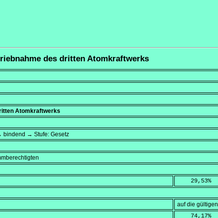
triebnahme des dritten Atomkraftwerks
ritten Atomkraftwerks
→ bindend → Stufe: Gesetz
mmberechtigten
    29,53
%
auf die gültig
    74,17
%