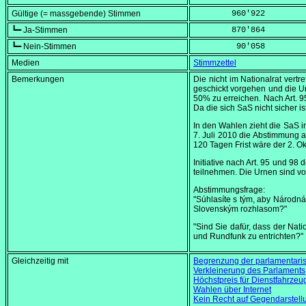
Gültige (= massgebende) Stimmen
        960'922
┗━ Ja-Stimmen
        870'864
┗━ Nein-Stimmen
         90'058
Medien
Stimmzettel
Bemerkungen
Die nicht im Nationalrat vertr
geschickt vorgehen und die 
50% zu erreichen. Nach Art. 95
Da die sich SaS nicht sicher is
In den Wahlen zieht die SaS in
7. Juli 2010
die Abstimmung a
120 Tagen Frist wäre der
2. O
Initiative nach Art. 95 und 9
teilnehmen. Die Urnen sind v
Abstimmungsfrage:
"Súhlasíte s tým, aby Národná
Slovenským rozhlasom?"
"Sind Sie dafür, dass der Nat
und Rundfunk zu entrichten?"
Gleichzeitig mit
Begrenzung der parlamentari
Verkleinerung des Parlaments
Höchstpreis für Dienstfahrzeu
Wahlen über Internet
Kein Recht auf Gegendarstell