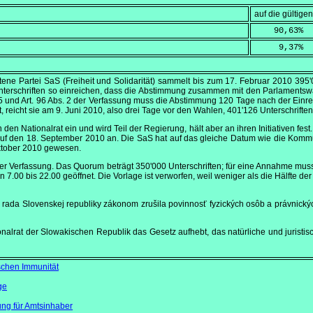
auf die gültig
    90,63
%
     9,37
%
etene Partei SaS (Freiheit und Solidarität) sammelt bis zum
17. Februar 2010
395'0
Unterschriften so einreichen, dass die Abstimmung zusammen mit den Parlament
 und Art. 96 Abs. 2 der Verfassung muss die Abstimmung 120 Tage nach der Einreich
t, reicht sie am
9. Juni 2010
, also drei Tage vor den Wahlen, 401'126 Unterschriften
 den Nationalrat ein und wird Teil der Regierung, hält aber an ihren Initiativen fe
uf den
18. September 2010
an. Die SaS hat auf das gleiche Datum wie die Ko
ktober 2010
gewesen.
8 der Verfassung. Das Quorum beträgt 350'000 Unterschriften; für eine Annahme mu
on
7.00
bis
22.00
geöffnet. Die Vorlage ist verworfen, weil weniger als die Hälfte de
 rada Slovenskej republiky zákonom zrušila povinnosť fyzických osôb a právnickýc
ionalrat der Slowakischen Republik das Gesetz aufhebt, das natürliche und juristi
schen Immunität
ge
ung für Amtsinhaber