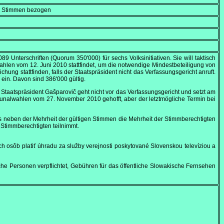
en Stimmen bezogen
89 Unterschriften (Quorum 350'000) für sechs Volksinitiativen. Sie will taktisch
swahlen vom
12. Juni 2010
stattfindet, um die notwendige Mindestbeteiligung von
ung stattfinden, falls der Staatspräsident nicht das Verfassungsgericht anruft.
 ein. Davon sind 386'000 gültig.
st. Staatspräsident Gašparovič geht nicht vor das Verfassungsgericht und setzt am
mmunalwahlen vom
27. November 2010
gehofft, aber der letztmögliche Termin bei
ss neben der Mehrheit der gültigen Stimmen die Mehrheit der Stimmberechtigten
r Stimmberechtigten teilnimmt.
h osôb platiť úhradu za služby verejnosti poskytované Slovenskou televíziou a
sche Personen verpflichtet, Gebühren für das öffentliche Slowakische Fernsehen