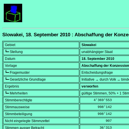
Slowakei, 18. September 2010 : Abschaffung der Konz
Gebiet
Slowakei
┗━ Stellung
unabhängiger Staat
Datum
18. September 2010
Vorlage
Abschaffung der Konzession
┗━ Fragemuster
Entscheidungsfrage
┗━ Gesetzliche Grundlage
Initiative → durch Volk → bin
Ergebnis
verworfen
┗━ Mehrheiten
gültige Stimmen, 50% + 1 Sti
Stimmberechtigte
      4'369'553
Stimmausweise
        998'142
Stimmbeteiligung
        998'142
Nicht eingelegte Stimmzettel
            907
Stimmen ausser Betracht
         36'313