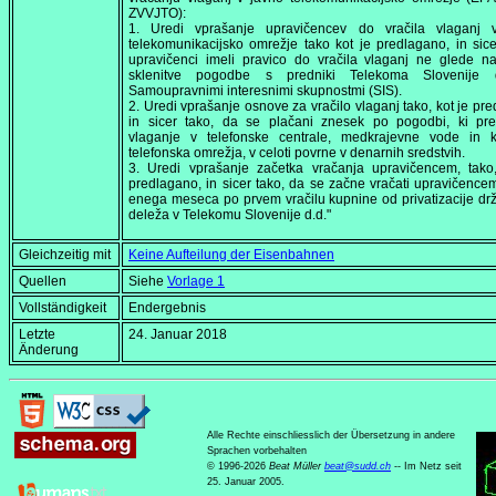
ZVVJTO):
1. Uredi vprašanje upravičencev do vračila vlaganj 
telekomunikacijsko omrežje tako kot je predlagano, in sice
upravičenci imeli pravico do vračila vlaganj ne glede n
sklenitve pogodbe s predniki Telekoma Slovenije 
Samoupravnimi interesnimi skupnostmi (SIS).
2. Uredi vprašanje osnove za vračilo vlaganj tako, kot je pr
in sicer tako, da se plačani znesek po pogodbi, ki pred
vlaganje v telefonske centrale, medkrajevne vode in k
telefonska omrežja, v celoti povrne v denarnih sredstvih.
3. Uredi vprašanje začetka vračanja upravičencem, tako,
predlagano, in sicer tako, da se začne vračati upravičence
enega meseca po prvem vračilu kupnine od privatizacije d
deleža v Telekomu Slovenije d.d."
Gleichzeitig mit
Keine Aufteilung der Eisenbahnen
Quellen
Siehe
Vorlage 1
Vollständigkeit
Endergebnis
Letzte
24. Januar 2018
Änderung
Alle Rechte einschliesslich der Übersetzung in andere
Sprachen vorbehalten
© 1996-2026
Beat Müller
beat
@
sudd
.
ch
-- Im Netz seit
25. Januar 2005.