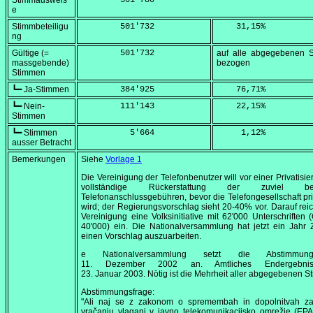
Stimmausweis
        501'780
e
Stimmbeteiligu
        501'732
    31,15
%
ng
Gültige (=
        501'732
auf alle abgegebenen 
massgebende)
bezogen
Stimmen
┗━ Ja-Stimmen
        384'925
    76,71
%
┗━ Nein-
        111'143
    22,15
%
Stimmen
┗━ Stimmen
          5'664
     1,12
%
ausser Betracht
Bemerkungen
Siehe
Vorlage 1
Die Vereinigung der Telefonbenutzer will vor einer Privatisie
vollständige Rückerstattung der zuviel bez
Telefonanschlussgebühren, bevor die Telefongesellschaft priv
wird; der Regierungsvorschlag sieht 20-40% vor. Darauf rei
Vereinigung eine Volksinitiative mit 62'000 Unterschriften
40'000) ein. Die Nationalversammlung hat jetzt ein Jahr 
einen Vorschlag auszuarbeiten.
e Nationalversammlung setzt die Abstimm
11. Dezember 2002
an. Amtliches Endergebn
23. Januar 2003
. Nötig ist die Mehrheit aller abgegebenen 
Abstimmungsfrage:
"Ali naj se z zakonom o spremembah in dopolnitvah z
vračanju vlaganj v javno telekomunikacijsko omrežje (EPA 