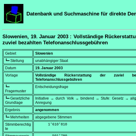
Datenbank und Suchmaschine für direkte De
Slowenien, 19. Januar 2003 : Vollständige Rückerstatt
zuviel bezahlten Telefonanschlussgebühren
Gebiet
Slowenien
┗━ Stellung
unabhängiger Staat
Datum
19. Januar 2003
Vorlage
Vollständige Rückerstattung der zuviel bez
Telefonanschlussgebühren
┗━
Entscheidungsfrage
Fragemuster
┗━ Gesetzliche
Initiative → durch Volk → bindend → Stufe: Gesetz → all
Grundlage
Anregung
Ergebnis
angenommen
┗━ Mehrheiten
abgegebene Stimmen
Stimmberechtig
      1'610'810
te