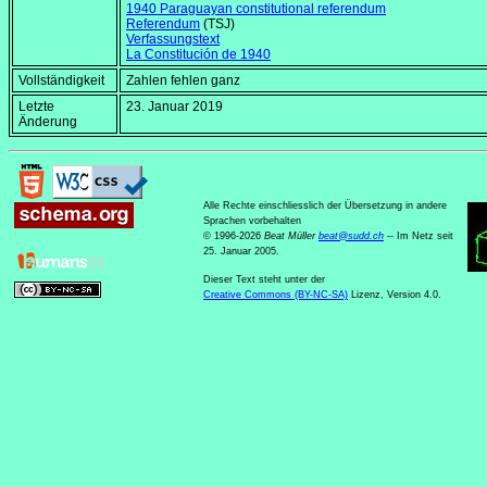
1940 Paraguayan constitutional referendum
Referendum
(TSJ)
Verfassungstext
La Constitución de 1940
Vollständigkeit
Zahlen fehlen ganz
Letzte
23. Januar 2019
Änderung
Alle Rechte einschliesslich der Übersetzung in andere
Sprachen vorbehalten
© 1996-2026
Beat Müller
beat
@
sudd
.
ch
-- Im Netz seit
25. Januar 2005.
Dieser Text steht unter der
Creative Commons (BY-NC-SA)
Lizenz, Version 4.0.