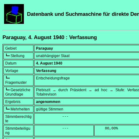
Datenbank und Suchmaschine für direkte De
Paraguay, 4. August 1940 : Verfassung
Gebiet
Paraguay
┗━ Stellung
unabhängiger Staat
Datum
4. August 1940
Vorlage
Verfassung
┗━
Entscheidungsfrage
Fragemuster
┗━ Gesetzliche
Plebiszit → durch Präsident → ad hoc → Stufe: Verfa
Grundlage
Totalrevison
Ergebnis
angenommen
┗━ Mehrheiten
gültige Stimmen
Stimmberechtig
            ---
te
Stimmbeteiligu
            ---
    80,00
%
ng