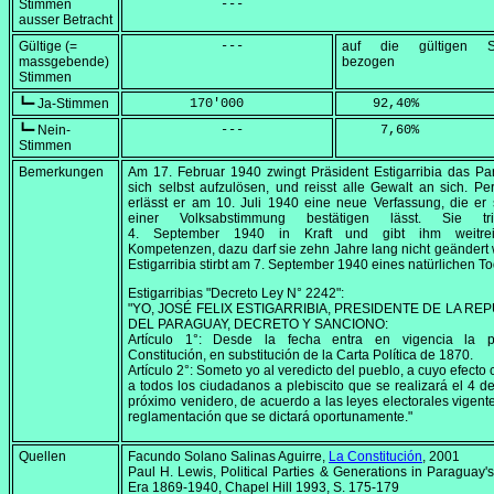
Stimmen
            ---
ausser Betracht
Gültige (=
            ---
auf die gültigen S
massgebende)
bezogen
Stimmen
┗━ Ja-Stimmen
        170'000
    92,40
%
┗━ Nein-
            ---
     7,60
%
Stimmen
Bemerkungen
Am
17. Februar 1940
zwingt Präsident Estigarribia das Pa
sich selbst aufzulösen, und reisst alle Gewalt an sich. Pe
erlässt er am
10. Juli 1940
eine neue Verfassung, die er 
einer Volksabstimmung bestätigen lässt. Sie tr
4. September 1940
in Kraft und gibt ihm weitrei
Kompetenzen, dazu darf sie zehn Jahre lang nicht geändert
Estigarribia stirbt am
7. September 1940
eines natürlichen To
Estigarribias "Decreto Ley N° 2242":
"YO, JOSÉ FELIX ESTIGARRIBIA, PRESIDENTE DE LA RE
DEL PARAGUAY, DECRETO Y SANCIONO:
Artículo 1°: Desde la fecha entra en vigencia la p
Constitución, en substitución de la Carta Política de 1870.
Artículo 2°: Someto yo al veredicto del pueblo, a cuyo efecto
a todos los ciudadanos a plebiscito que se realizará el 4 d
próximo venidero, de acuerdo a las leyes electorales vigente
reglamentación que se dictará oportunamente."
Quellen
Facundo Solano Salinas Aguirre,
La Constitución
, 2001
Paul H. Lewis,
Political Parties & Generations in Paraguay's
Era 1869-1940
, Chapel Hill 1993, S. 175-179