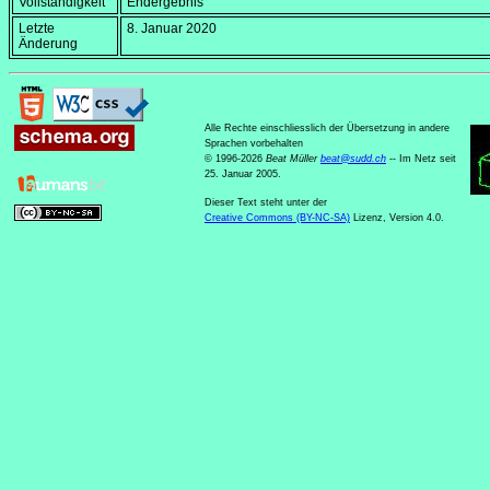
Vollständigkeit
Endergebnis
Letzte
8. Januar 2020
Änderung
Alle Rechte einschliesslich der Übersetzung in andere
Sprachen vorbehalten
© 1996-2026
Beat Müller
beat
@
sudd
.
ch
-- Im Netz seit
25. Januar 2005.
Dieser Text steht unter der
Creative Commons (BY-NC-SA)
Lizenz, Version 4.0.