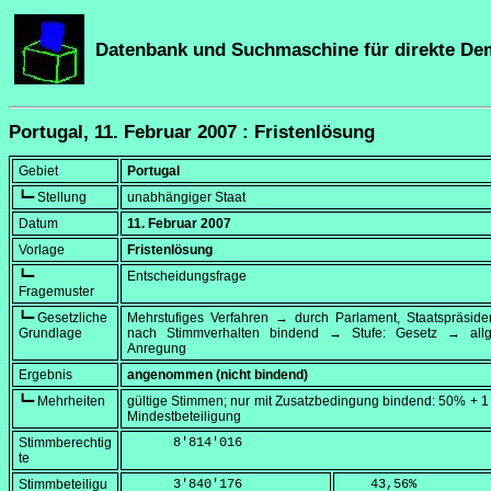
Datenbank und Suchmaschine für direkte De
Portugal, 11. Februar 2007 : Fristenlösung
Gebiet
Portugal
┗━ Stellung
unabhängiger Staat
Datum
11. Februar 2007
Vorlage
Fristenlösung
┗━
Entscheidungsfrage
Fragemuster
┗━ Gesetzliche
Mehrstufiges Verfahren → durch Parlament, Staatspräside
Grundlage
nach Stimmverhalten bindend → Stufe: Gesetz → all
Anregung
Ergebnis
angenommen (nicht bindend)
┗━ Mehrheiten
gültige Stimmen; nur mit Zusatzbedingung bindend: 50% + 
Mindestbeteiligung
Stimmberechtig
      8'814'016
te
Stimmbeteiligu
      3'840'176
    43,56
%