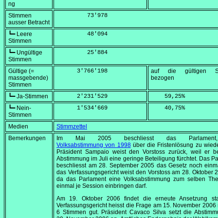
ng
Stimmen
         73'978
ausser Betracht
┗━ Leere
         48'094
Stimmen
┗━ Ungültige
         25'884
Stimmen
Gültige (=
      3'766'198
auf die gültigen S
massgebende)
bezogen
Stimmen
┗━ Ja-Stimmen
      2'231'529
    59,25
%
┗━ Nein-
      1'534'669
    40,75
%
Stimmen
Medien
Stimmzettel
Bemerkungen
Im
Mai 2005
beschliesst das Parlament
Volksabstimmung von 1998
über die Fristenlösung zu wied
Präsident Sampaio weist den Vorstoss zurück, weil er be
Abstimmung im Juli eine geringe Beteiligung fürchtet. Das P
beschliesst am
28. September 2005
das Gesetz noch einma
das Verfassungsgericht weist den Vorstoss am
28. Oktober 
da das Parlament eine Volksabstimmung zum selben Th
einmal je Session einbringen darf.
Am
19. Oktober 2006
findet die erneute Ansetzung sta
Verfassungsgericht heisst die Frage am
15. November 2006
6 Stimmen gut. Präsident Cavaco Silva setzt die Abstim