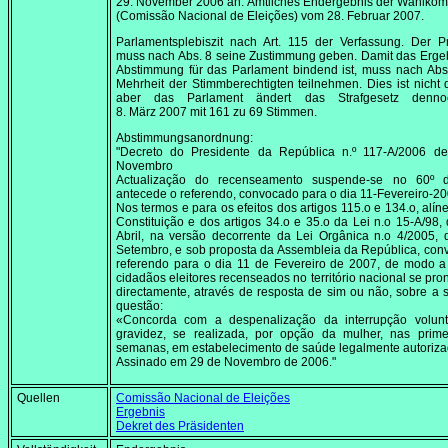
29. November 2006
an. Amtliches Endergebnis der Wahlkom
(Comissão Nacional de Eleições) vom
28. Februar 2007
.
Parlamentsplebiszit nach Art. 115 der Verfassung. Der P
muss nach Abs. 8 seine Zustimmung geben. Damit das Erge
Abstimmung für das Parlament bindend ist, muss nach Abs
Mehrheit der Stimmberechtigten teilnehmen. Dies ist nicht d
aber das Parlament ändert das Strafgesetz denn
8. März 2007
mit 161 zu 69 Stimmen.
Abstimmungsanordnung:
"Decreto do Presidente da República n.º 117-A/2006 d
Novembro
Actualização do recenseamento suspende-se no 60º 
antecede o referendo, convocado para o dia 11-Fevereiro-2
Nos termos e para os efeitos dos artigos 115.o e 134.o, alíne
Constituição e dos artigos 34.o e 35.o da Lei n.o 15-A/98,
Abril, na versão decorrente da Lei Orgânica n.o 4/2005,
Setembro, e sob proposta da Assembleia da República, co
referendo para o dia 11 de Fevereiro de 2007, de modo a
cidadãos eleitores recenseados no território nacional se pr
directamente, através de resposta de sim ou não, sobre a 
questão:
«Concorda com a despenalização da interrupção volunt
gravidez, se realizada, por opção da mulher, nas prime
semanas, em estabelecimento de saúde legalmente autoriz
Assinado em 29 de Novembro de 2006."
Quellen
Comissão Nacional de Eleições
Ergebnis
Dekret des Präsidenten