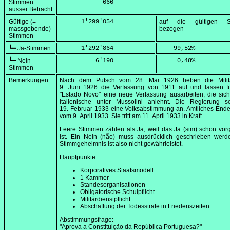
Stimmen
            666
ausser Betracht
Gültige (=
      1'299'054
auf die gültigen S
massgebende)
bezogen
Stimmen
┗━ Ja-Stimmen
      1'292'864
    99,52
%
┗━ Nein-
          6'190
     0,48
%
Stimmen
Bemerkungen
Nach dem Putsch vom
28. Mai 1926
heben die Mili
9. Juni 1926
die Verfassung von 1911 auf und lassen fü
"Estado Novo" eine neue Verfassung ausarbeiten, die sic
italienische unter Mussolini anlehnt. Die Regierung s
19. Februar 1933
eine Volksabstimmung an. Amtliches Ende
vom
9. April 1933
. Sie tritt am
11. April 1933
in Kraft.
Leere Stimmen zählen als Ja, weil das Ja (
sim
) schon vor
ist. Ein Nein (
não
) muss ausdrücklich geschrieben werd
Stimmgeheimnis ist also nicht gewährleistet.
Hauptpunkte
Korporatives Staatsmodell
1 Kammer
Standesorganisationen
Obligatorische Schulpflicht
Militärdienstpflicht
Abschaffung der Todesstrafe in Friedenszeiten
Abstimmungsfrage:
"Aprova a Constituição da República Portuguesa?"