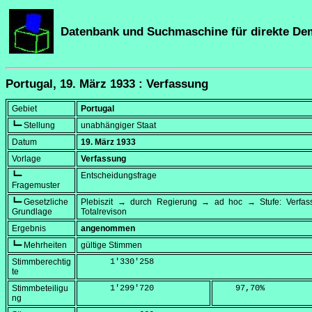
Datenbank und Suchmaschine für direkte De
Portugal, 19. März 1933 : Verfassung
Gebiet
Portugal
┗━ Stellung
unabhängiger Staat
Datum
19. März 1933
Vorlage
Verfassung
┗━
Entscheidungsfrage
Fragemuster
┗━ Gesetzliche
Plebiszit → durch Regierung → ad hoc → Stufe: Verfa
Grundlage
Totalrevison
Ergebnis
angenommen
┗━ Mehrheiten
gültige Stimmen
Stimmberechtig
      1'330'258
te
Stimmbeteiligu
      1'299'720
    97,70
%
ng