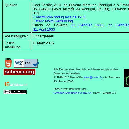
Quellen
Joel Serrão, A. H. de Oliveira Marques,
Portugal e o Esta
1930-1960 (Nova historía de Portugal
, Bd. XII), Lissabon 
113
Constituição portuguesa de 1933
Estado Novo
, Verfassung
Diário do Govêrno
21. Februar 1933
,
22. Februa
11. April 1933
Vollständigkeit
Endergebnis
Letzte
8. März 2015
Änderung
Alle Rechte einschliesslich der Übersetzung in andere
Sprachen vorbehalten
© 1996-2026
Beat Müller
beat
@
sudd
.
ch
-- Im Netz seit
25. Januar 2005.
Dieser Text steht unter der
Creative Commons (BY-NC-SA)
Lizenz, Version 4.0.