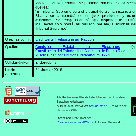
Mediante el Referéndum se propone enmendar esta secci
que lea:
"El Tribunal Supremo será el tribunal de última instancia e
Rico y se compondrá de un juez presidente y ocho
asociados." Se deroga la oración que dispone que: "El n
los jueces solo podrá ser variado por ley, a solicitud de
Tribunal Supremo."
Gleichzeitig mit
Erschwerte Freilassung auf Kaution
Quellen
Comisión Estatal de Elecciones
(span
Constitución del Estado Libre Asociado de Puerto Rico
Puerto Rican constitutional referendum, 1994
Vollständigkeit
Endergebnis
Letzte
24. Januar 2018
Änderung
Alle Rechte einschliesslich der Übersetzung in andere
Sprachen vorbehalten
© 1996-2026
Beat Müller
beat
@
sudd
.
ch
-- Im Netz seit
25. Januar 2005.
Dieser Text steht unter der
Creative Commons (BY-NC-SA)
Lizenz, Version 4.0.