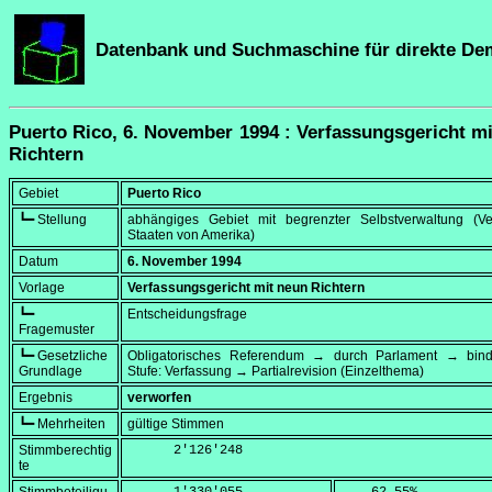
Datenbank und Suchmaschine für direkte De
Puerto Rico, 6. November 1994 : Verfassungsgericht m
Richtern
Gebiet
Puerto Rico
┗━ Stellung
abhängiges Gebiet mit begrenzter Selbstverwaltung (Ver
Staaten von Amerika)
Datum
6. November 1994
Vorlage
Verfassungsgericht mit neun Richtern
┗━
Entscheidungsfrage
Fragemuster
┗━ Gesetzliche
Obligatorisches Referendum → durch Parlament → bi
Grundlage
Stufe: Verfassung → Partialrevision (Einzelthema)
Ergebnis
verworfen
┗━ Mehrheiten
gültige Stimmen
Stimmberechtig
      2'126'248
te