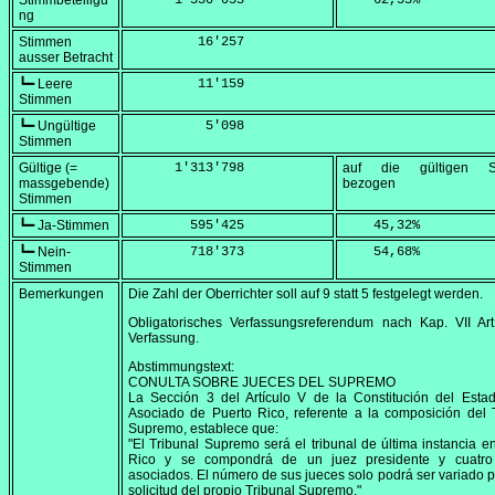
Stimmbeteiligu
      1'330'055
    62,55
%
ng
Stimmen
         16'257
ausser Betracht
┗━ Leere
         11'159
Stimmen
┗━ Ungültige
          5'098
Stimmen
Gültige (=
      1'313'798
auf die gültigen S
massgebende)
bezogen
Stimmen
┗━ Ja-Stimmen
        595'425
    45,32
%
┗━ Nein-
        718'373
    54,68
%
Stimmen
Bemerkungen
Die Zahl der Oberrichter soll auf 9 statt 5 festgelegt werden.
Obligatorisches Verfassungsreferendum nach Kap. VII Art
Verfassung.
Abstimmungstext:
CONULTA SOBRE JUECES DEL SUPREMO
La Sección 3 del Artículo V de la Constitución del Esta
Asociado de Puerto Rico, referente a la composición del 
Supremo, establece que:
"El Tribunal Supremo será el tribunal de última instancia e
Rico y se compondrá de un juez presidente y cuatro
asociados. El número de sus jueces solo podrá ser variado po
solicitud del propio Tribunal Supremo."