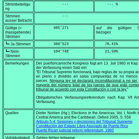
Stimmbeteiligu
            ---
     --- %
ng
Stimmen
            ---
ausser Betracht
Gültige (=
        485'271
auf die gültigen S
massgebende)
bezogen
Stimmen
┗━ Ja-Stimmen
        380'523
    78,41
%
┗━ Nein-
        104'748
    21,59
%
Stimmen
Bemerkungen
Der puertoricanische Kongress fügt am
13. Juli 1960
in Kap. 
der Verfassung einen Satz ein:
"El Tribunal Supremo funcionará, bajo reglas de su propia a
en pleno o dividido en salas compuestas de no menos 
jueces.
Ninguna ley se declarará inconstitucional a no ser
mayoría del número total de los jueces de que está comp
tribunal de acuerdo con esta Constitución o con la ley.
"
Obligatorisches Verfassungsreferendum nach Kap. VII Art
Verfassung.
Quellen
Dieter Nohlen (Hg.),
Elections in the Americas, Vol. I, North 
Central America and the Caribbean
, Oxford 2005, S. 556
Artículo 5-4: Sesiones y decisiones del Tribunal Supremo
Constitución del Estado Libre Asociado de Puerto Rico
Puerto Rican judicial reform referendum, 1960
Vollständigkeit
Zahlen fehlen teilweise