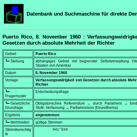
Datenbank und Suchmaschine für direkte De
Puerto Rico, 8. November 1960 : Verfassungswidrigke
Gesetzen durch absolute Mehrheit der Richter
Gebiet
Puerto Rico
┗━ Stellung
abhängiges Gebiet mit begrenzter Selbstverwaltung (Ver
Staaten von Amerika)
Datum
8. November 1960
Vorlage
Verfassungswidrigkeit von Gesetzen durch absolute Mehrh
Richter
┗━
Entscheidungsfrage
Fragemuster
┗━ Gesetzliche
Obligatorisches Referendum → durch Parlament → bi
Grundlage
Stufe: Verfassung → Partialrevision (Einzelthema)
Ergebnis
angenommen
┗━ Mehrheiten
gültige Stimmen
Stimmberechtig
        941'034
te