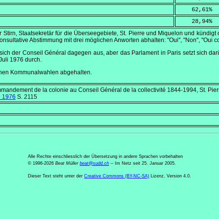
    62,61
%
    28,94
%
r Stirn, Staatsekretär für die Überseegebiete, St. Pierre und Miquelon und kündi
konsultative Abstimmung mit drei möglichen Anworten abhalten:
"Oui", "Non", "Oui co
sich der
Conseil Général
dagegen aus, aber das Parlament in Paris setzt sich d
Juli 1976
durch.
chen Kommunalwahlen abgehalten.
mandement de la colonie au Conseil Général de la collectivité 1844-1994
, St. Pi
li 1976
S. 2115
Alle Rechte einschliesslich der Übersetzung in andere Sprachen vorbehalten
© 1996-2026
Beat Müller
beat
@
sudd
.
ch
-- Im Netz seit 25. Januar 2005.
Dieser Text steht unter der
Creative Commons (BY-NC-SA)
Lizenz, Version 4.0.