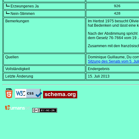
┗━ Erzwungenes Ja
            926
┗━ Nein-Stimmen
            428
Bemerkungen
Im Herbst 1975 besucht Olivie
hat Bedenken und lässt eine 
Nach der Abstimmung spricht 
dem Gesetz 76-7664 vom
19. 
Zusammen mit den französis
Quellen
Dominique Guillaume,
Du com
Sitzung des Senats vom
5. Ju
Vollständigkeit
Endergebnis
Letzte Änderung
15. Juli 2013