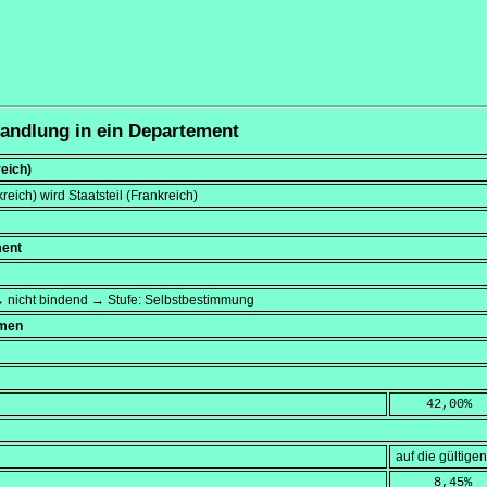
wandlung in ein Departement
reich)
reich) wird Staatsteil (Frankreich)
ment
→ nicht bindend → Stufe: Selbstbestimmung
mmen
    42,00
%
auf die gültig
     8,45
%