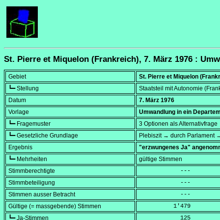
St. Pierre et Miquelon (Frankreich), 7. März 1976 : Um
Gebiet
St. Pierre et Miquelon (Frank
┗━ Stellung
Staatsteil mit Autonomie (Frank
Datum
7. März 1976
Vorlage
Umwandlung in ein Departe
┗━ Fragemuster
3 Optionen als Alternativfrage
┗━ Gesetzliche Grundlage
Plebiszit → durch Parlament 
Ergebnis
"erzwungenes Ja" angeno
┗━ Mehrheiten
gültige Stimmen
Stimmberechtigte
            ---
Stimmbeteiligung
            ---
Stimmen ausser Betracht
            ---
Gültige (= massgebende) Stimmen
          1'479
┗━ Ja-Stimmen
            125