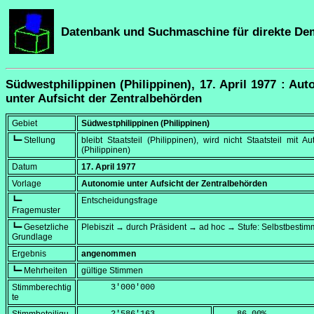
Datenbank und Suchmaschine für direkte De
Südwestphilippinen (Philippinen), 17. April 1977 : Au
unter Aufsicht der Zentralbehörden
Gebiet
Südwestphilippinen (Philippinen)
┗━ Stellung
bleibt Staatsteil (Philippinen), wird nicht Staatsteil mit A
(Philippinen)
Datum
17. April 1977
Vorlage
Autonomie unter Aufsicht der Zentralbehörden
┗━
Entscheidungsfrage
Fragemuster
┗━ Gesetzliche
Plebiszit → durch Präsident → ad hoc → Stufe: Selbstbesti
Grundlage
Ergebnis
angenommen
┗━ Mehrheiten
gültige Stimmen
Stimmberechtig
      3'000'000
te