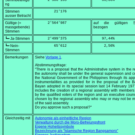
Stimmbeteiligu
      2'586'163
    86,00
%
ng
Stimmen
         21'176
ausser Betracht
Gültige (=
      2'564'987
auf die gültigen S
massgebende)
bezogen
Stimmen
┗━ Ja-Stimmen
      2'499'375
    97,44
%
┗━ Nein-
         65'612
     2,56
%
Stimmen
Bemerkungen
Siehe
Vorlage 1
.
Abstimmungsfrage:
"There is a proposal that the Administrative system in the r
the autonomy shall be under the general supervision and co
the National Government of the Philippines through its app
instrumentalities as provided for in the proposal of the 
Bayan adopted in its special session last 14 February 19
includes the creation of a regional assembly with members
by the qualified voters of the region and an executive counc
chosen by the regional assembly who may or may not be 
of the said assembly.
Do you approve such a proposal?"
Gleichzeitig mit
Autonomie als einheitliche Region
Verwaltung durch die Moro-Befreiungsfront
Eigene Hoheitssymbole
Bezeichnung als "Islamische Region Bangsamoro"