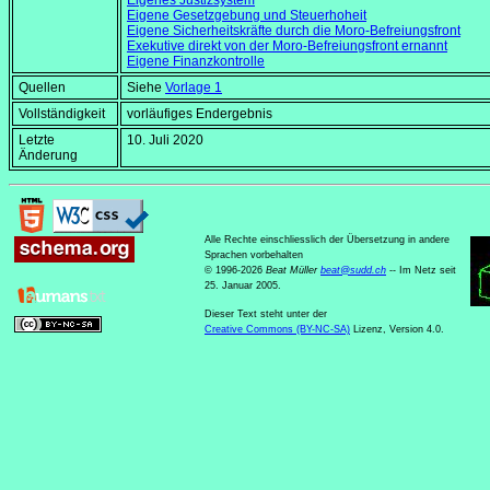
Eigenes Justizsystem
Eigene Gesetzgebung und Steuerhoheit
Eigene Sicherheitskräfte durch die Moro-Befreiungsfront
Exekutive direkt von der Moro-Befreiungsfront ernannt
Eigene Finanzkontrolle
Quellen
Siehe
Vorlage 1
Vollständigkeit
vorläufiges Endergebnis
Letzte
10. Juli 2020
Änderung
Alle Rechte einschliesslich der Übersetzung in andere
Sprachen vorbehalten
© 1996-2026
Beat Müller
beat
@
sudd
.
ch
-- Im Netz seit
25. Januar 2005.
Dieser Text steht unter der
Creative Commons (BY-NC-SA)
Lizenz, Version 4.0.