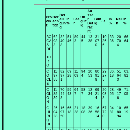
Au
Bet
sse
Pro
Ber
Un
eili
in
Lee
r
Gült
in
Nei
in
vin
ech
gült
Ja
gun
%
r
Bet
ig
%
n
%
z
tigt
ig
g
rac
ht
BO
62
32
51.
89
44
13
31
10
33.
20
66.
CA
98
40
46
3
5
38
07
36
36
70
64
S
3
8
0
6
4
DE
L
TO
R
O
C
11
82
69.
11
94
20
80
29
36.
51
63.
O
97
97
28
09
4
53
91
27
18
64
82
CL
55
1
8
5
3
E
C
11
70
59.
64
58
12
69
20
28.
49
71.
OL
85
44
43
7
7
34
21
03
95
17
05
O
39
8
4
8
6
N
C
26
16
65.
21
18
39
16
57
34.
10
65.
HI
04
97
18
28
08
36
58
72
81
80
19
RI
28
50
14
0
94
Q
UI