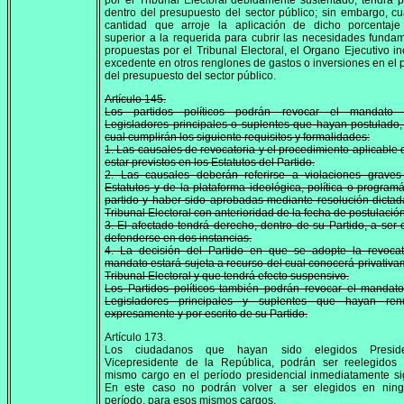
por el Tribunal Electoral debidamente sustentado, tendrá p
dentro del presupuesto del sector público; sin embargo, c
cantidad que arroje la aplicación de dicho porcentaje 
superior a la requerida para cubrir las necesidades funda
propuestas por el Tribunal Electoral, el Organo Ejecutivo inc
excedente en otros renglones de gastos o inversiones en el 
del presupuesto del sector público.
Artículo 145.
Los partidos políticos podrán revocar el mandato
Legisladores principales o suplentes que hayan postulado,
cual cumplirán los siguiente requisitos y formalidades:
1. Las causales de revocatoria y el procedimiento aplicable
estar previstos en los Estatutos del Partido.
2. Las causales deberán referirse a violaciones graves
Estatutos y de la plataforma ideológica, política o programá
partido y haber sido aprobadas mediante resolución dictad
Tribunal Electoral con anterioridad de la fecha de postulación
3. El afectado tendrá derecho, dentro de su Partido, a ser 
defenderse en dos instancias.
4. La decisión del Partido en que se adopte la revocat
mandato estará sujeta a recurso del cual conocerá privativa
Tribunal Electoral y que tendrá efecto suspensivo.
Los Partidos políticos también podrán revocar el mandat
Legisladores principales y suplentes que hayan ren
expresamente y por escrito de su Partido.
Artículo 173.
Los ciudadanos que hayan sido elegidos Presid
Vicepresidente de la República, podrán ser reelegidos 
mismo cargo en el período presidencial inmediatamente si
En este caso no podrán volver a ser elegidos en ning
período, para esos mismos cargos.