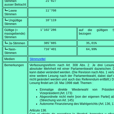
Stimmen
         21'827
ausser Betracht
┗━ Leere
         11'708
Stimmen
┗━ Ungültige
         10'119
Stimmen
Gültige (=
      1'102'286
auf die gültigen S
massgebende)
bezogen
Stimmen
┗━ Ja-Stimmen
        385'885
    35,01
%
┗━ Nein-
        716'401
    64,99
%
Stimmen
Medien
Stimmzettel
Bemerkungen
Verfassungsreform nach Art. 308 Abs. 2. Je drei Lesun
absoluter Mehrheit mit einer Parlamentswahl dazwischen. 
kann dabei verändert werden. (Die Revision nach Abs. 1 verl
eine weitere Lesung nach der Parlamentswahl, dabei darf 
nicht geändert werden und auch das Referendum entfällt.) Di
Lesung findet am
18. Mai 1998
statt. Themen :
Einmalige direkte Wiederwahl von Präside
Vizepräsident (Art. 173)
Abgeordnete nicht mehr [von der eigenen Partei] a
(Streichung von Art. 145)
Autonome Finanzierung des Wahlgerichts (Art. 136, 1
Artículo 136.