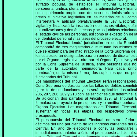
Con el objeto de garantizar la libertad, honradez y efic
sufragio popular, se establece el Tribunal Electoral.
personería jurídica, plena autonomía administrativa y financi
como patrimonio propio, con derecho de administrarlo sin
previo e iniciativa legislativa en las materias de su comp
Interpretará y aplicará privativamente la Ley Electoral; d
vigilará y fiscalizará la inscripción de hechos vitales, defu
naturalizaciones y demás hechos y actos jurídicos relacion
el estado civil de las personas, así como la expedición de l
de identidad personal y las fases del proceso electoral.
El Tribunal Electoral tendrá jurisdicción en toda la Repúbl
compondrá de tres magistrados que reúnan los mismos req
que se exigen para ser magistrado de la Corte Suprema de J
los cuales serán designados para un período de diez años; 
por el Organo Legislativo, otro por el Organo Ejecutivo y el
por la Corte Suprema de Justicia, entre personas que no
parte de la autoridad nominadora. Para cada princ
nombrarán, en la misma forma, dos suplentes que no pod
funcionarios del Tribunal.
Los magistrados del Tribunal Electoral serán responsables,
Corte Suprema de Justicia, por las faltas de delitos cometid
ejercicio de sus funciones y les serán aplicables los artícu
205, 207, 208, 209 y 213 con las sanciones que determine la 
Se adicionan dos párrafos al Artículo 139. El Tribunal E
formulará su proyecto de presupuesto y lo remitirá oportuna
Organo Ejecutivo. Los magistrados del Tribunal Electora
sustentar, en todas sus etapas, los respectivos proye
presupuesto.
El presupuesto del Tribunal Electoral no será inferior
décimos del uno por ciento de los ingresos corrientes del 
Central. En año de elecciones o consultas populares 
inmediatamente anterior a éste, el presupuesto adicional so