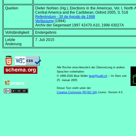
Quellen
Dieter Nohlen (Hg.),
Elections in the Americas, Vol. I, North 
Central America and the Caribbean
, Oxford 2005, S. 518
Referéndum - 30 de Agosto de 1998
Verfassung
(1994)
Archiv der Gegenwart 1997 42470.A10, 1998 43027A
Vollständigkeit
Endergebnis
Letzte
7. Juli 2015
Änderung
Alle Rechte einschliesslich der Übersetzung in andere
Sprachen vorbehalten
© 1996-2026
Beat Müller
beat
@
sudd
.
ch
-- Im Netz seit
25. Januar 2005.
Dieser Text steht unter der
Creative Commons (BY-NC-SA)
Lizenz, Version 4.0.