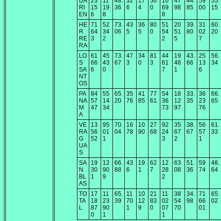
DA
23
11
48.
32
17
50
10
47
44.
59
55.
RI
15
19
36
6
4
0
69
98
85
00
15
EN
6
8
8
HE
71
52
73.
43
36
80
51
20
39.
31
60.
R
64
34
06
5
5
0
54
51
80
02
20
RE
3
2
2
5
7
RA
LO
61
45
73.
47
34
81
44
19
43.
25
56.
S
66
43
67
3
0
3
61
48
66
13
34
SA
6
0
7
1
6
NT
OS
PA
84
55
65.
35
41
77
54
18
33.
36
66.
NA
57
14
20
76
85
61
36
12
35
23
65
M
47
34
73
97
76
A
VE
13
95
70.
16
10
27
92
35
38.
56
61.
RA
56
01
04
78
90
68
24
67
67
57
33
G
52
1
3
2
1
UA
S
SA
19
12
66.
43
19
62
12
63
51.
59
48.
N
30
90
88
6
1
7
28
08
36
74
64
BL
1
9
2
AS
TO
17
11
65.
11
10
21
11
38
34.
71
65.
TA
18
23
39
70
12
83
02
54
98
66
02
L
87
90
1
9
0
07
70
01
0
1
1