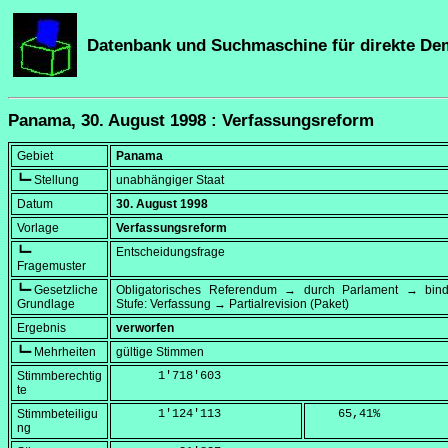
Datenbank und Suchmaschine für direkte De
Panama, 30. August 1998 : Verfassungsreform
Gebiet
Panama
┗━ Stellung
unabhängiger Staat
Datum
30. August 1998
Vorlage
Verfassungsreform
┗━
Entscheidungsfrage
Fragemuster
┗━ Gesetzliche
Obligatorisches Referendum → durch Parlament → bi
Grundlage
Stufe: Verfassung → Partialrevision (Paket)
Ergebnis
verworfen
┗━ Mehrheiten
gültige Stimmen
Stimmberechtig
      1'718'603
te
Stimmbeteiligu
      1'124'113
    65,41
%
ng