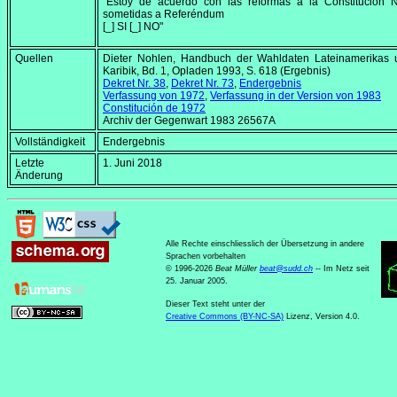
"Estoy de acuerdo con las reformas a la Constitución N
sometidas a Referéndum
[_] SI [_] NO"
Quellen
Dieter Nohlen, Handbuch der Wahldaten Lateinamerikas 
Karibik, Bd. 1, Opladen 1993, S. 618 (Ergebnis)
Dekret Nr. 38
,
Dekret Nr. 73
,
Endergebnis
Verfassung von 1972
,
Verfassung in der Version von 1983
Constitución de 1972
Archiv der Gegenwart 1983 26567A
Vollständigkeit
Endergebnis
Letzte
1. Juni 2018
Änderung
Alle Rechte einschliesslich der Übersetzung in andere
Sprachen vorbehalten
© 1996-2026
Beat Müller
beat
@
sudd
.
ch
-- Im Netz seit
25. Januar 2005.
Dieser Text steht unter der
Creative Commons (BY-NC-SA)
Lizenz, Version 4.0.