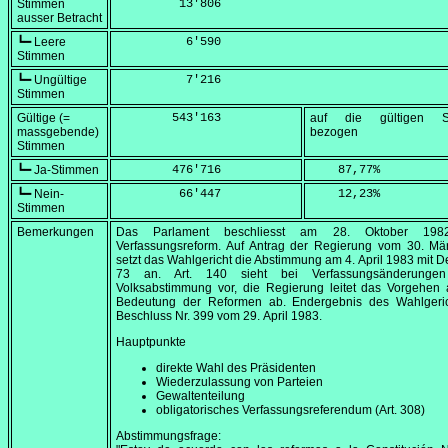
Stimmen
         13'806
ausser Betracht
┗━ Leere
          6'590
Stimmen
┗━ Ungültige
          7'216
Stimmen
Gültige (=
        543'163
auf die gültigen S
massgebende)
bezogen
Stimmen
┗━ Ja-Stimmen
        476'716
    87,77
%
┗━ Nein-
         66'447
    12,23
%
Stimmen
Bemerkungen
Das Parlament beschliesst am
28. Oktober 198
Verfassungsreform. Auf Antrag der Regierung vom
30. Mä
setzt das Wahlgericht die Abstimmung am
4. April 1983
mit De
73 an. Art. 140 sieht bei Verfassungsänderungen
Volksabstimmung vor, die Regierung leitet das Vorgehen 
Bedeutung der Reformen ab. Endergebnis des Wahlgeric
Beschluss Nr. 399 vom
29. April 1983
.
Hauptpunkte
direkte Wahl des Präsidenten
Wiederzulassung von Parteien
Gewaltenteilung
obligatorisches Verfassungsreferendum (Art. 308)
Abstimmungsfrage: