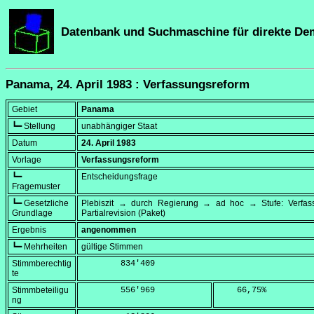
Datenbank und Suchmaschine für direkte De
Panama, 24. April 1983 : Verfassungsreform
Gebiet
Panama
┗━ Stellung
unabhängiger Staat
Datum
24. April 1983
Vorlage
Verfassungsreform
┗━
Entscheidungsfrage
Fragemuster
┗━ Gesetzliche
Plebiszit → durch Regierung → ad hoc → Stufe: Verfa
Grundlage
Partialrevision (Paket)
Ergebnis
angenommen
┗━ Mehrheiten
gültige Stimmen
Stimmberechtig
        834'409
te
Stimmbeteiligu
        556'969
    66,75
%
ng