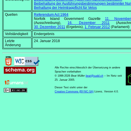
Beibehaltung der Ausführungsbestimmungen bestimmter Nu
Beihaltung der Helmtragpflicht für Velos
Quellen
Referendum Act 1964
Norfolk Island Government Gazette
11. Novembe
(Ausschreibung),
16. Dezember 2011
(Ausschrei
30. Dezember 2011
(Ergebnis),
1. Februar 2012
(Parlament)
Vollständigkeit
Endergebnis
Letzte
24. Januar 2018
Änderung
Alle Rechte einschliesslich der Übersetzung in andere
Sprachen vorbehalten
© 1996-2026
Beat Müller
beat
@
sudd
.
ch
-- Im Netz seit
25. Januar 2005.
Dieser Text steht unter der
Creative Commons (BY-NC-SA)
Lizenz, Version 4.0.