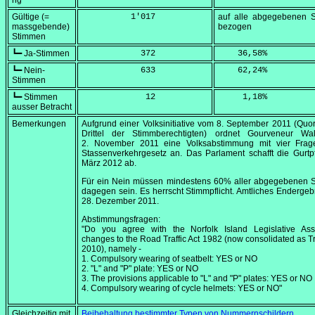
ng
Gültige (=
          1'017
auf alle abgegebenen 
massgebende)
bezogen
Stimmen
┗━ Ja-Stimmen
            372
    36,58
%
┗━ Nein-
            633
    62,24
%
Stimmen
┗━ Stimmen
             12
     1,18
%
ausser Betracht
Bemerkungen
Aufgrund einer Volksinitiative vom
8. September 2011
(Quor
Drittel der Stimmberechtigten) ordnet Gourveneur W
2. November 2011
eine Volksabstimmung mit vier Fra
Stassenverkehrgesetz an. Das Parlament schafft die Gurtpf
März 2012 ab.
Für ein Nein müssen mindestens 60% aller abgegebenen 
dagegen sein. Es herrscht Stimmpflicht. Amtliches Enderge
28. Dezember 2011
.
Abstimmungsfragen:
"Do you agree with the Norfolk Island Legislative Ass
changes to the Road Traffic Act 1982 (now consolidated as Tra
2010), namely -
1. Compulsory wearing of seatbelt: YES or NO
2. "L" and "P" plate: YES or NO
3. The provisions applicable to "L" and "P" plates: YES or NO
4. Compulsory wearing of cycle helmets: YES or NO"
Gleichzeitig mit
Beibehaltung bestimmter Typen von Nummernschildern