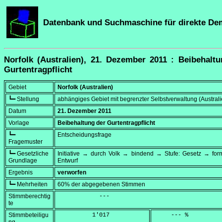
Datenbank und Suchmaschine für direkte De
Norfolk (Australien), 21. Dezember 2011 : Beibehalt
Gurtentragpflicht
Gebiet
Norfolk (Australien)
┗━ Stellung
abhängiges Gebiet mit begrenzter Selbstverwaltung (Australi
Datum
21. Dezember 2011
Vorlage
Beibehaltung der Gurtentragpflicht
┗━
Entscheidungsfrage
Fragemuster
┗━ Gesetzliche
Initiative → durch Volk → bindend → Stufe: Gesetz → form
Grundlage
Entwurf
Ergebnis
verworfen
┗━ Mehrheiten
60% der abgegebenen Stimmen
Stimmberechtig
            ---
te
Stimmbeteiligu
          1'017
     --- %