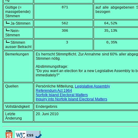
ng
Gültige (=
            871
auf alle abgegebenen 
massgebende)
bezogen
Stimmen
┗━ Ja-Stimmen
            562
    64,52
%
┗━ Nein-
            306
    35,13
%
Stimmen
┗━ Stimmen
              3
     0,35
%
ausser Betracht
Bemerkungen
Es herrscht Stimmpflicht. Zur Annahme sind 60% aller abg
Stimmen nötig.
Abstimmungsfrage:
"Do you want an election for a new Legislative Assembly to b
immediately?"
Quellen
Persönliche Mitteilung,
Legislative Assembly
Referendum Act 1964
Norfolk Island Electoral Matters
Inquiry into Norfolk Island Electoral Matters
Vollständigkeit
Endergebnis
Letzte
20. Juni 2010
Änderung