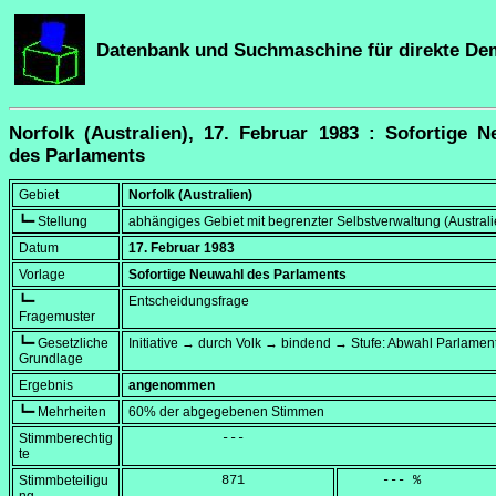
Datenbank und Suchmaschine für direkte De
Norfolk (Australien), 17. Februar 1983 : Sofortige 
des Parlaments
Gebiet
Norfolk (Australien)
┗━ Stellung
abhängiges Gebiet mit begrenzter Selbstverwaltung (Australi
Datum
17. Februar 1983
Vorlage
Sofortige Neuwahl des Parlaments
┗━
Entscheidungsfrage
Fragemuster
┗━ Gesetzliche
Initiative → durch Volk → bindend → Stufe: Abwahl Parlamen
Grundlage
Ergebnis
angenommen
┗━ Mehrheiten
60% der abgegebenen Stimmen
Stimmberechtig
            ---
te
Stimmbeteiligu
            871
     --- %